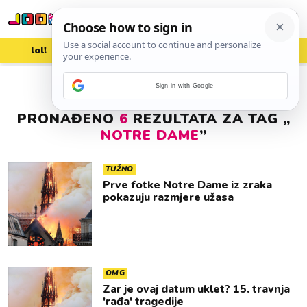
lol!
aww
vrh!
woot?!
Sign in with Google
PRONAĐENO
6
REZULTATA ZA TAG „
NOTRE DAME
”
TUŽNO
Prve fotke Notre Dame iz zraka
pokazuju razmjere užasa
OMG
Zar je ovaj datum uklet? 15. travnja
'rađa' tragedije