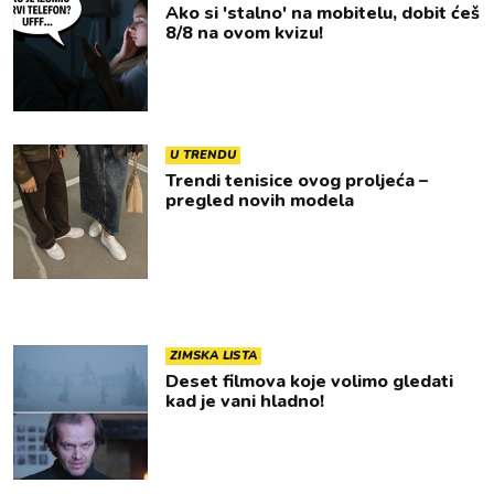
Ako si 'stalno' na mobitelu, dobit ćeš
8/8 na ovom kvizu!
U TRENDU
Trendi tenisice ovog proljeća –
pregled novih modela
ZIMSKA LISTA
Deset filmova koje volimo gledati
kad je vani hladno!