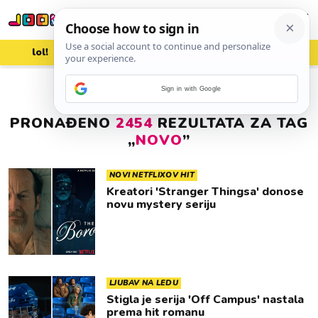
lol!
aww
vrh!
woot?!
Sign in with Google
PRONAĐENO
2454
REZULTATA ZA TAG
„
NOVO
”
NOVI NETFLIXOV HIT
Kreatori 'Stranger Thingsa' donose
novu mystery seriju
LJUBAV NA LEDU
Stigla je serija 'Off Campus' nastala
prema hit romanu