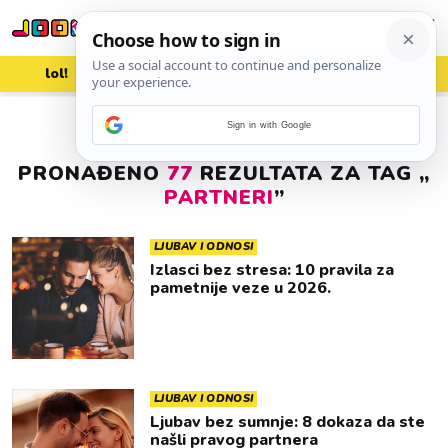
lol!
aww
vrh!
woot?!
Sign in with Google
PRONAĐENO
77
REZULTATA ZA TAG „
PARTNERI
”
LJUBAV I ODNOSI
Izlasci bez stresa: 10 pravila za
pametnije veze u 2026.
LJUBAV I ODNOSI
Ljubav bez sumnje: 8 dokaza da ste
našli pravog partnera