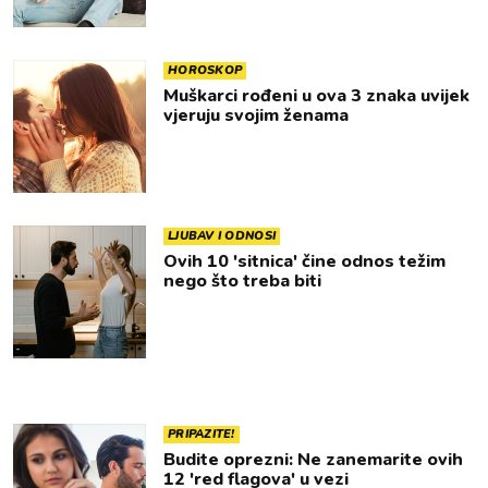
HOROSKOP
Muškarci rođeni u ova 3 znaka uvijek
vjeruju svojim ženama
LJUBAV I ODNOSI
Ovih 10 'sitnica' čine odnos težim
nego što treba biti
PRIPAZITE!
Budite oprezni: Ne zanemarite ovih
12 'red flagova' u vezi