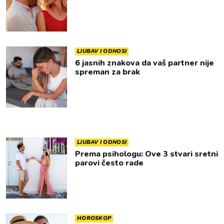
LJUBAV I ODNOSI
6 jasnih znakova da vaš partner nije
spreman za brak
LJUBAV I ODNOSI
Prema psihologu: Ove 3 stvari sretni
parovi često rade
HOROSKOP