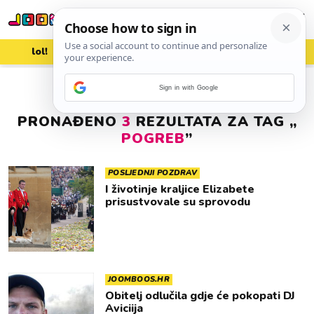
lol!
aww
vrh!
woot?!
Sign in with Google
PRONAĐENO
3
REZULTATA ZA TAG „
POGREB
”
POSLJEDNJI POZDRAV
I životinje kraljice Elizabete
prisustvovale su sprovodu
JOOMBOOS.HR
Obitelj odlučila gdje će pokopati DJ
Aviciija