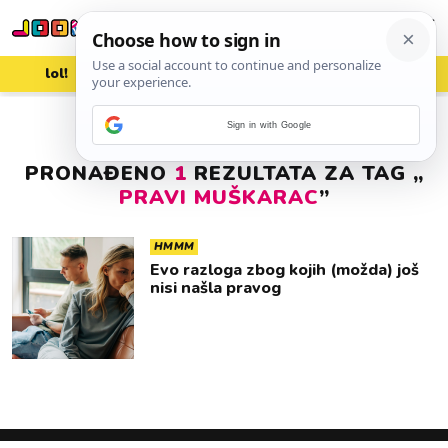
lol!
aww
vrh!
woot?!
Sign in with Google
PRONAĐENO
1
REZULTATA ZA TAG „
PRAVI MUŠKARAC
”
HMMM
Evo razloga zbog kojih (možda) još
nisi našla pravog