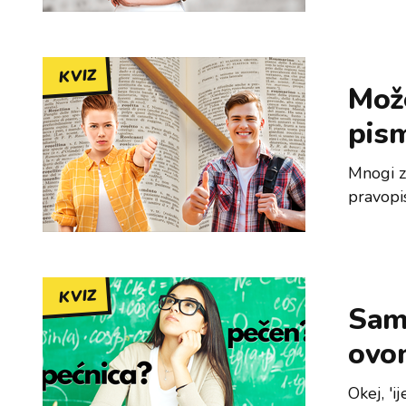
KVIZ
Može
pis
Mnogi za
pravopi
KVIZ
Samo
ovom
Okej, 'i