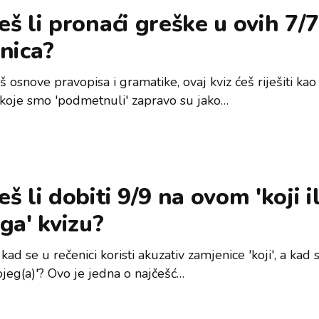
š li pronaći greške u ovih 7/
nica?
 osnove pravopisa i gramatike, ovaj kviz ćeš riješiti kao
koje smo 'podmetnuli' zapravo su jako…
š li dobiti 9/9 na ovom 'koji il
ga' kvizu?
 kad se u rečenici koristi akuzativ zamjenice 'koji', a kad s
ojeg(a)'? Ovo je jedna o najčešć…