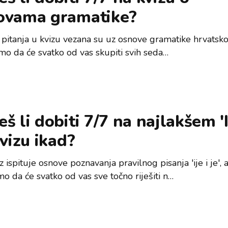
ovama gramatike?
 pitanja u kvizu vezana su uz osnove gramatike hrvatskog
mo da će svatko od vas skupiti svih seda…
š li dobiti 7/7 na najlakšem 'IJ
kvizu ikad?
z ispituje osnove poznavanja pravilnog pisanja 'ije i je', 
o da će svatko od vas sve točno riješiti n…