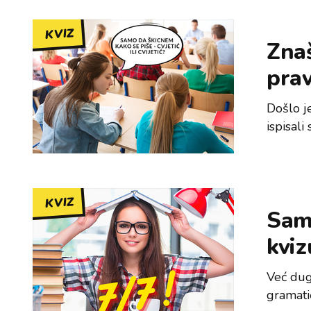
KVIZ
Znaš
pra
Došlo j
ispisali
KVIZ
Samo
kviz
Već dug
gramati