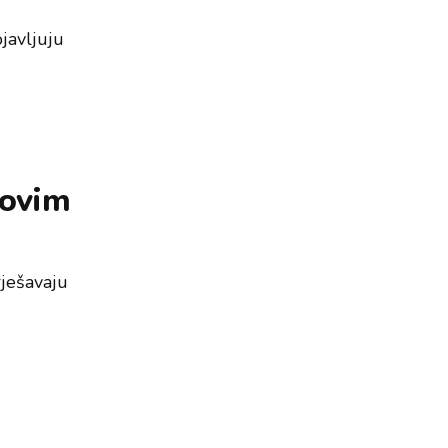
javljuju
 ovim
rješavaju