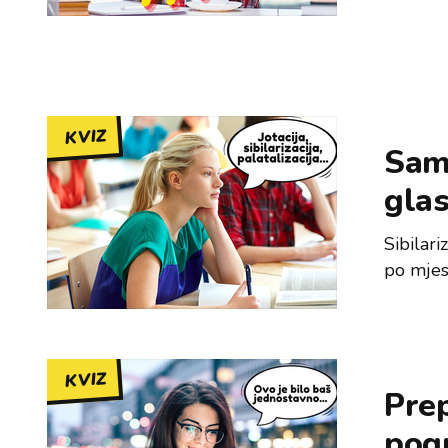
KVIZ
Samo
gla
Sibilari
po mjest
KVIZ
Prep
pogr