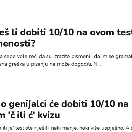
š li dobiti 10/10 na ovom tes
menosti?
 sebe vole reći da su izrazito pismeni i da im se gramat
sna greška u pisanju ne može dogoditi. N…
 genijalci će dobiti 10/10 na
 'č ili ć' kvizu
je ili je' test ste riješili, neki manje, neki više uspješno. A