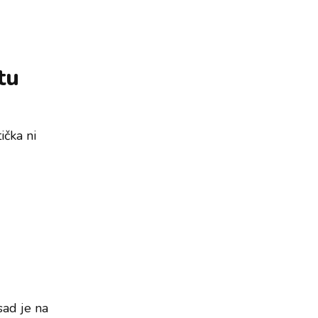
tu
ička ni
 sad je na