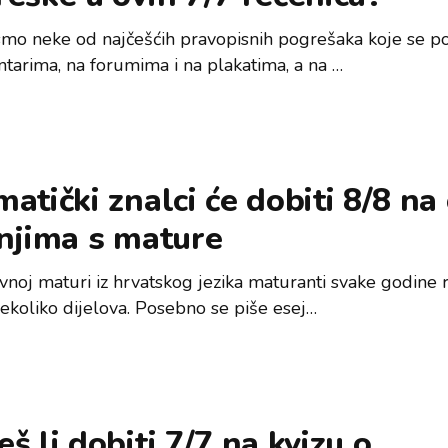
 smo neke od najčešćih pravopisnih pogrešaka koje se po
tarima, na forumima i na plakatima, a na …
atički znalci će dobiti 8/8 na
njima s mature
vnoj maturi iz hrvatskog jezika maturanti svake godine 
nekoliko dijelova. Posebno se piše esej…
š li dobiti 7/7 na kvizu o