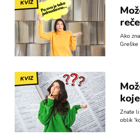
KVIZ
Može
reče
Ako znaš
Greške 
KVIZ
Može
koje
Znate li
oblik 'k