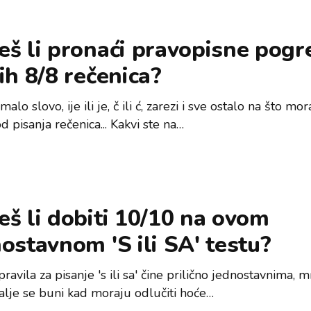
š li pronaći pravopisne pogr
ih 8/8 rečenica?
 malo slovo, ije ili je, č ili ć, zarezi i sve ostalo na što m
od pisanja rečenica... Kakvi ste na…
š li dobiti 10/10 na ovom
ostavnom 'S ili SA' testu?
pravila za pisanje 's ili sa' čine prilično jednostavnima,
dalje se buni kad moraju odlučiti hoće…