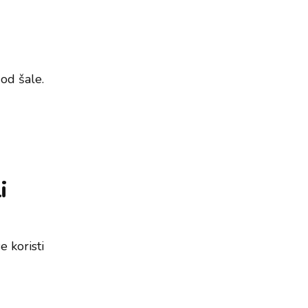
7
 od šale.
i
e koristi