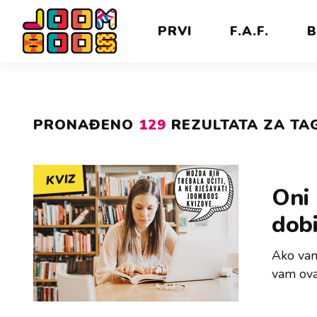
PRVI
F.A.F.
B
PRONAĐENO
129
REZULTATA ZA TAG
KVIZ
Oni 
dobi
Ako vam
vam ova