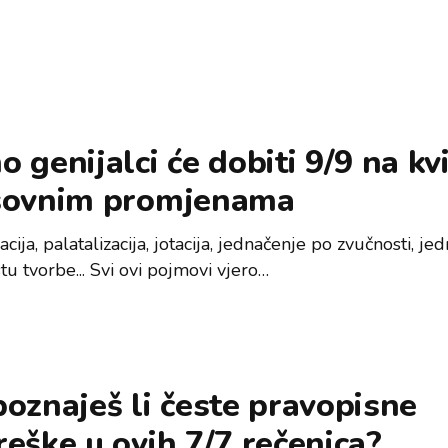
 genijalci će dobiti 9/9 na kv
sovnim promjenama
zacija, palatalizacija, jotacija, jednačenje po zvučnosti, je
u tvorbe... Svi ovi pojmovi vjero…
oznaješ li česte pravopisne
eške u ovih 7/7 rečenica?