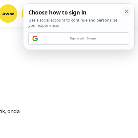
aww
vrh!
woot?!
Sign in with Google
ik, onda