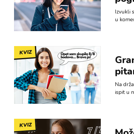
Izvukli
u komen
KVIZ
Gram
pita
Na drža
ispit u 
KVIZ
Može