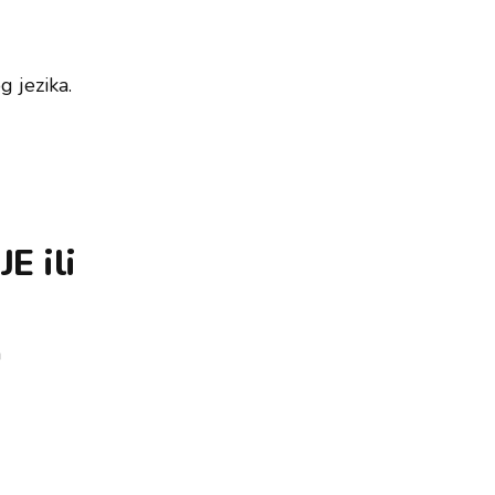
 jezika.
E ili
a