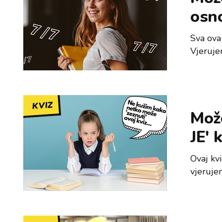
osn
Sva ova
Vjeruje
KVIZ
Može
JE' 
Ovaj kvi
vjerujem