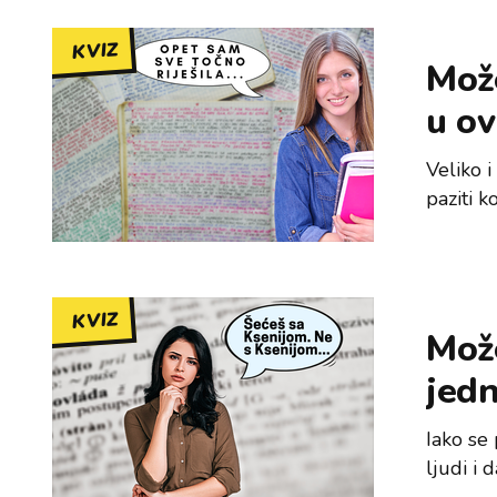
KVIZ
Može
u ov
Veliko i
paziti k
KVIZ
Može
jedn
Iako se 
ljudi i 