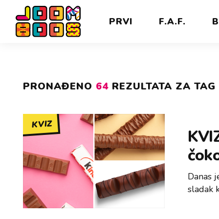
PRVI
F.A.F.
B
PRONAĐENO
64
REZULTATA ZA TAG 
KVIZ
KVIZ
čoko
Danas j
sladak 