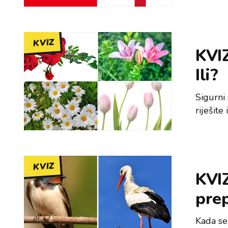
KVIZ
KVIZ
Ili?
Sigurni
riješite
KVIZ
KVIZ
prep
Kada se