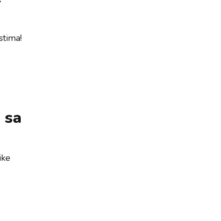
stima!
 sa
ike