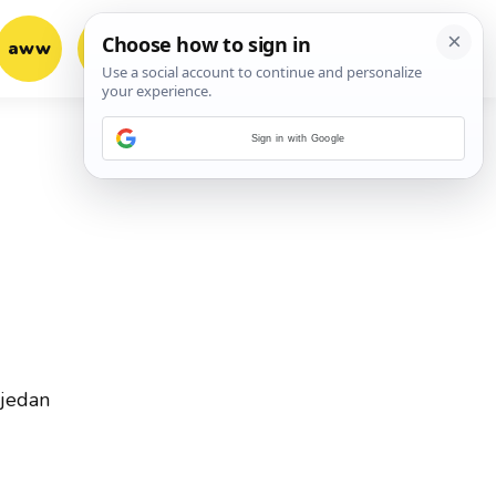
aww
vrh!
woot?!
Sign in with Google
 jedan