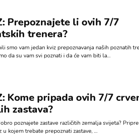
: Prepoznajete li ovih 7/7
tskih trenera?
ili smo vam jedan kviz prepoznavanja naših poznatih tr
mo da su vam svi poznati i da će vam biti la…
: Kome pripada ovih 7/7 crve
lih zastava?
obro poznajete zastave različitih zemalja svijeta? Pripr
z u kojem trebate prepoznati zastave, …