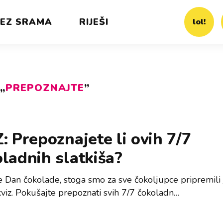
EZ SRAMA
RIJEŠI
lol!
„
PREPOZNAJTE
”
: Prepoznajete li ovih 7/7
ladnih slatkiša?
e Dan čokolade, stoga smo za sve čokoljupce pripremili
kviz. Pokušajte prepoznati svih 7/7 čokoladn…