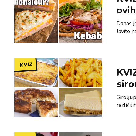
ovih
Danas je
Javite n
KVIZ
KVIZ
sir
Siroljup
različit