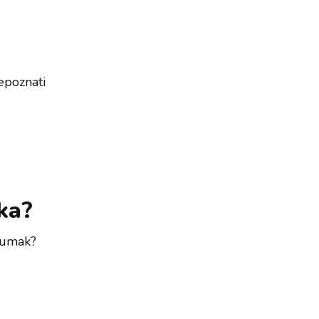
repoznati
ka?
q umak?