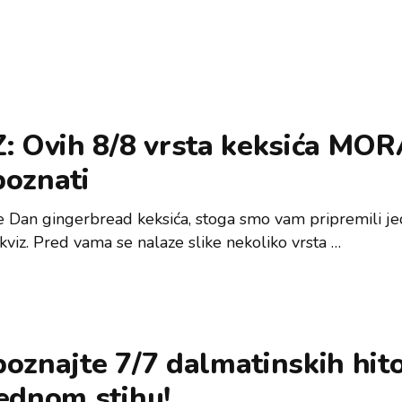
Z: Ovih 8/8 vrsta keksića MO
poznati
e Dan gingerbread keksića, stoga smo vam pripremili j
kviz. Pred vama se nalaze slike nekoliko vrsta …
oznajte 7/7 dalmatinskih hit
ednom stihu!