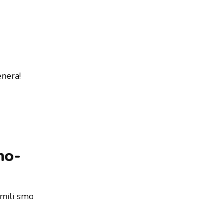
enera!
no-
emili smo