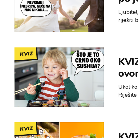
Ljubitel
riješit
KVIZ
KVIZ
ovom
Ukoliko 
Riješite
KVIZ
KVI