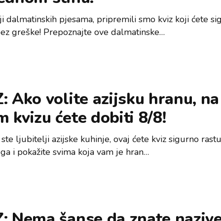
ji dalmatinskih pjesama, pripremili smo kviz koji ćete s
i bez greške! Prepoznajte ove dalmatinske…
: Ako volite azijsku hranu, na
 kvizu ćete dobiti 8/8!
ste ljubitelji azijske kuhinje, ovaj ćete kviz sigurno rastur
 ga i pokažite svima koja vam je hran…
Z: Nema šanse da znate naziv