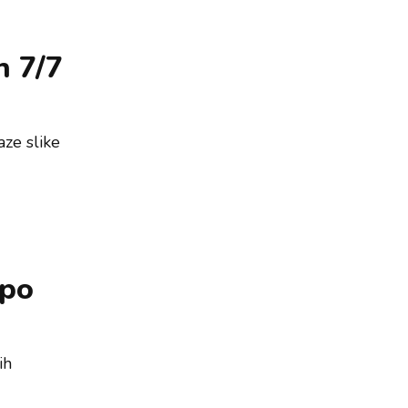
h 7/7
aze slike
 po
ih