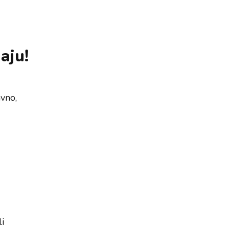
aju!
avno,
i