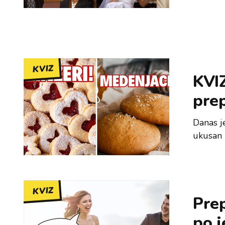
KVIZ
KVI
pre
Danas j
ukusan 
KVIZ
Prep
po j