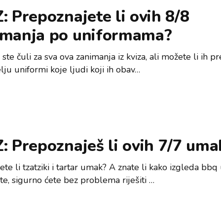
: Prepoznajete li ovih 8/8
imanja po uniformama?
ste čuli za sva ova zanimanja iz kviza, ali možete li ih p
ju uniformi koje ljudi koji ih obav…
: Prepoznaješ li ovih 7/7 uma
ete li tzatziki i tartar umak? A znate li kako izgleda bb
te, sigurno ćete bez problema riješiti …