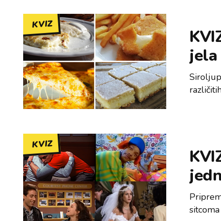
KVIZ
KVIZ
jela
Siroljup
različit
KVIZ
KVIZ
jedn
Priprem
sitcoma