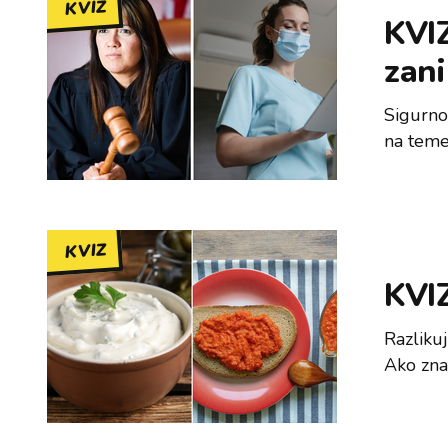
KVIZ
KVIZ
zan
Sigurno 
na temel
KVIZ
KVIZ
Razlikuj
Ako zna