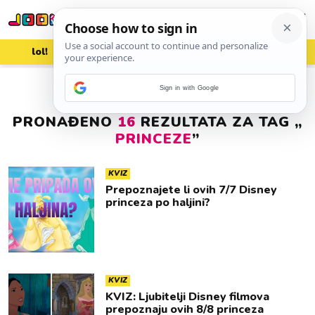
lol!
aww
vrh!
woot?!
Sign in with Google
PRONAĐENO
16
REZULTATA ZA TAG „
PRINCEZE
”
KVIZ
Prepoznajete li ovih 7/7 Disney
princeza po haljini?
KVIZ
KVIZ: Ljubitelji Disney filmova
prepoznaju ovih 8/8 princeza