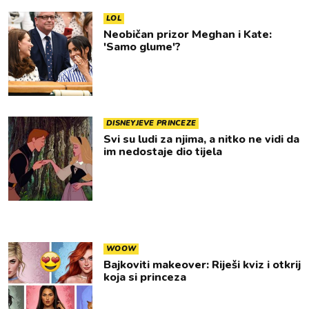
LOL
Neobičan prizor Meghan i Kate:
'Samo glume'?
DISNEYJEVE PRINCEZE
Svi su ludi za njima, a nitko ne vidi da
im nedostaje dio tijela
WOOW
Bajkoviti makeover: Riješi kviz i otkrij
koja si princeza