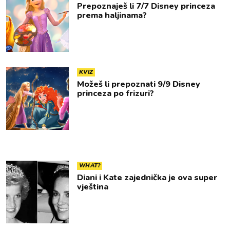
Prepoznaješ li 7/7 Disney princeza
prema haljinama?
KVIZ
Možeš li prepoznati 9/9 Disney
princeza po frizuri?
WHAT?
Diani i Kate zajednička je ova super
vještina