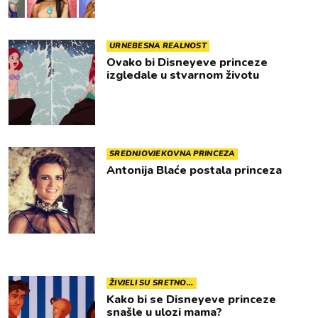
URNEBESNA REALNOST
Ovako bi Disneyeve princeze
izgledale u stvarnom životu
SREDNJOVJEKOVNA PRINCEZA
Antonija Blaće postala princeza
ŽIVJELI SU SRETNO...
Kako bi se Disneyeve princeze
snašle u ulozi mama?