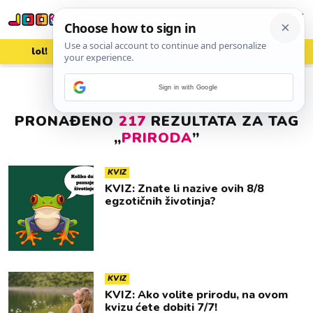
lol!
aww
vrh!
woot?!
Sign in with Google
PRONAĐENO
217
REZULTATA ZA TAG
„
PRIRODA
”
KVIZ
KVIZ: Znate li nazive ovih 8/8
egzotičnih životinja?
KVIZ
KVIZ: Ako volite prirodu, na ovom
kvizu ćete dobiti 7/7!