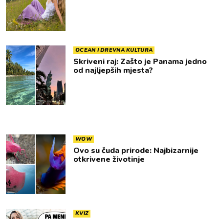
OCEAN I DREVNA KULTURA
Skriveni raj: Zašto je Panama jedno
od najljepših mjesta?
WOW
Ovo su čuda prirode: Najbizarnije
otkrivene životinje
KVIZ