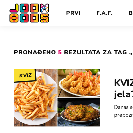
PRVI
F.A.F.
B
PRONAĐENO
5
REZULTATA ZA TAG „
KVIZ
KVIZ
jela
Danas s
prepozna