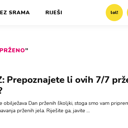
EZ SRAMA
RIJEŠI
lol!
PRŽENO
”
: Prepoznajete li ovih 7/7 prž
?
e obilježava Dan prženih školjki, stoga smo vam pripremi
vanja prženih jela. Riješite ga, javite …