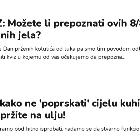
: Možete li prepoznati ovih 8
nih jela?
e Dan prženih kolutića od luka pa smo tim povodom odl
iti kviz u kojemu od vas očekujemo da prepozna…
kako ne 'poprskati' cijelu kuh
pržite na ulju!
amo pod hitno isprobati, nadamo se da stvarno funkcion