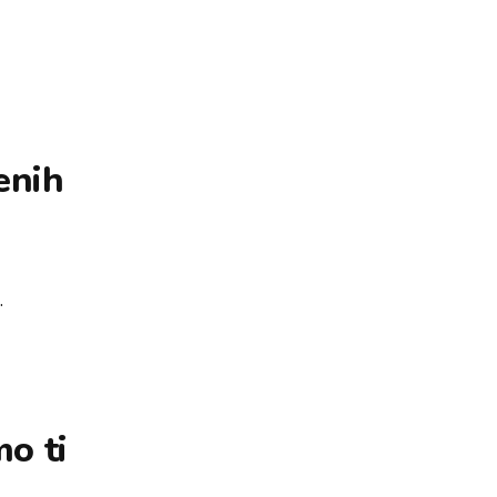
enih
…
o ti