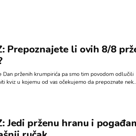
: Prepoznajete li ovih 8/8 prž
?
e Dan prženih krumpirića pa smo tim povodom odlučili
iti kviz u kojemu od vas očekujemo da prepoznate nek
: Jedi prženu hranu i pogađam
šnji ručak