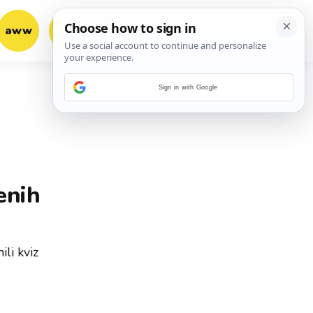
aww
vrh!
woot?!
Sign in with Google
enih
li kviz