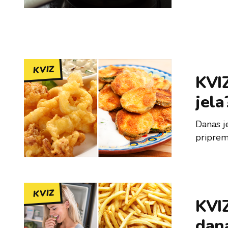
KVIZ
KVIZ
jela
Danas j
priprem
KVIZ
KVIZ
dana