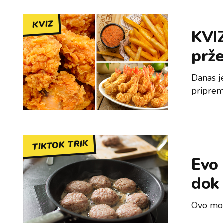
KVIZ
KVIZ
prže
Danas j
priprem
TIKTOK TRIK
Evo 
dok 
Ovo mor