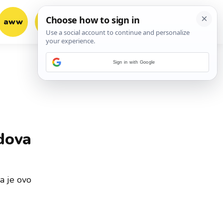
aww
vrh!
woot?!
Sign in with Google
adova
a je ovo