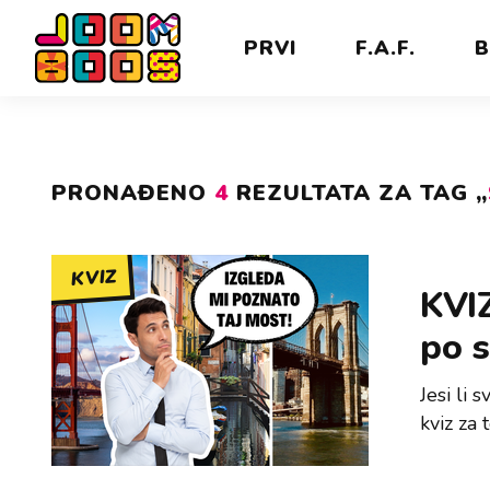
PRVI
F.A.F.
B
PRONAĐENO
4
REZULTATA ZA TAG „
KVIZ
KVIZ
po s
Jesi li
kviz za