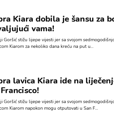
ra Kiara dobila je šansu za 
aljujući vama!
lji Goršić stižu lijepe vijesti jer sa svojom sedmogodišn
icom Kiarom za nekoliko dana kreću na put u…
ra lavica Kiara ide na liječenj
Francisco!
lji Goršić stižu lijepe vijesti jer sa svojom sedmogodišn
icom Kiarom napokon mogu otputovati u San F…