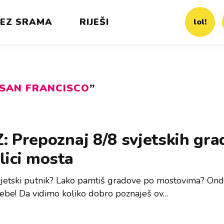
EZ SRAMA
RIJEŠI
lol!
SAN FRANCISCO
”
: Prepoznaj 8/8 svjetskih gr
lici mosta
 svjetski putnik? Lako pamtiš gradove po mostovima? Ond
 tebe! Da vidimo koliko dobro poznaješ ov…