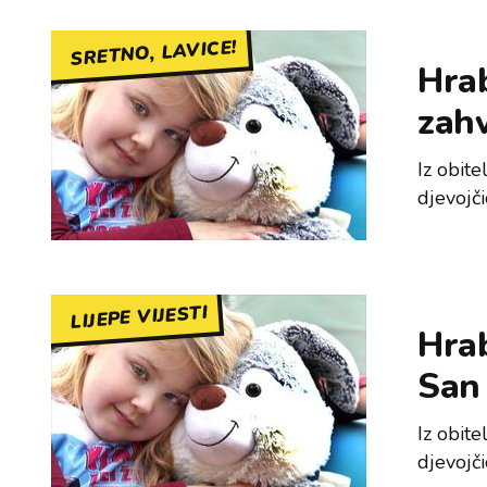
SRETNO, LAVICE!
Hrab
zahv
Iz obite
djevojč
LIJEPE VIJESTI
Hrab
San 
Iz obite
djevojč