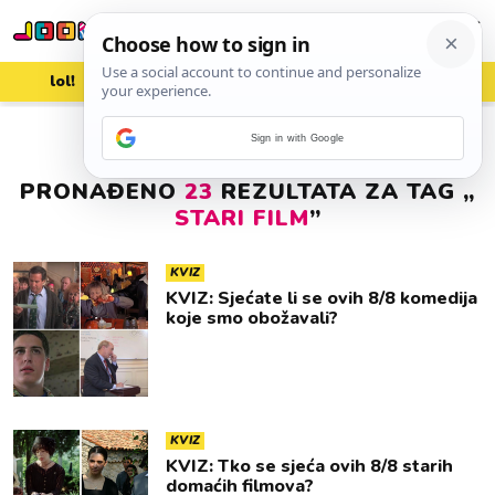
lol!
aww
vrh!
woot?!
Sign in with Google
PRONAĐENO
23
REZULTATA ZA TAG „
STARI FILM
”
KVIZ
KVIZ: Sjećate li se ovih 8/8 komedija
koje smo obožavali?
KVIZ
KVIZ: Tko se sjeća ovih 8/8 starih
domaćih filmova?