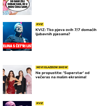
KVIZ
KVIZ: Tko pjeva ovih 7/7 domaćih
ljubavnih pjesama?
NOVI GLAZBENI SHOW
Ne propustite: 'Superstar' od
večeras na malim ekranima!
KVIZ