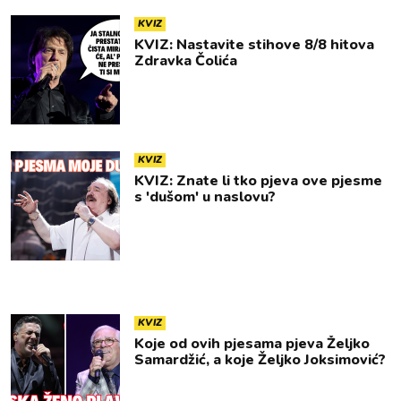
KVIZ
KVIZ: Nastavite stihove 8/8 hitova
Zdravka Čolića
KVIZ
KVIZ: Znate li tko pjeva ove pjesme
s 'dušom' u naslovu?
KVIZ
Koje od ovih pjesama pjeva Željko
Samardžić, a koje Željko Joksimović?