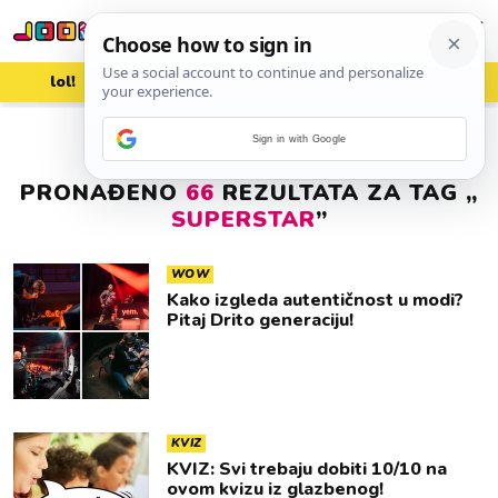
lol!
aww
vrh!
woot?!
Sign in with Google
PRONAĐENO
66
REZULTATA ZA TAG „
SUPERSTAR
”
WOW
Kako izgleda autentičnost u modi?
Pitaj Drito generaciju!
KVIZ
KVIZ: Svi trebaju dobiti 10/10 na
ovom kvizu iz glazbenog!