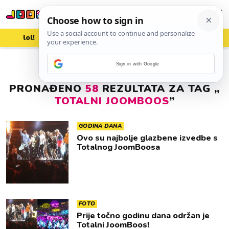
lol!
aww
vrh!
woot?!
Sign in with Google
PRONAĐENO
58
REZULTATA ZA TAG „
TOTALNI JOOMBOOS
”
GODINA DANA
Ovo su najbolje glazbene izvedbe s
Totalnog JoomBoosa
FOTO
Prije točno godinu dana održan je
Totalni JoomBoos!