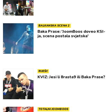
BALKANSKA SCENA 2
Baka Prase: 'JoomBoos doveo KSI-
ja, scena postala svjetska'
RIJEŠI!
KVIZ: Jesi li 8rasta9 ili Baka Prase?
TOTALNI JOOMBOOS