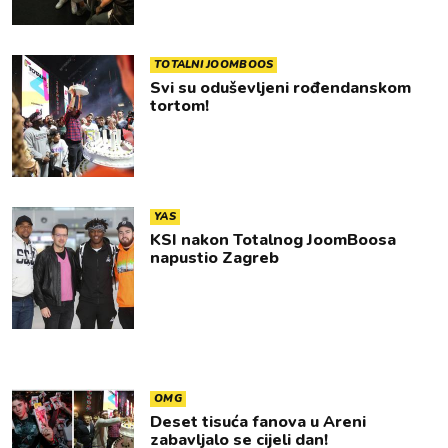
TOTALNI JOOMBOOS
Svi su oduševljeni rođendanskom
tortom!
YAS
KSI nakon Totalnog JoomBoosa
napustio Zagreb
OMG
Deset tisuća fanova u Areni
zabavljalo se cijeli dan!