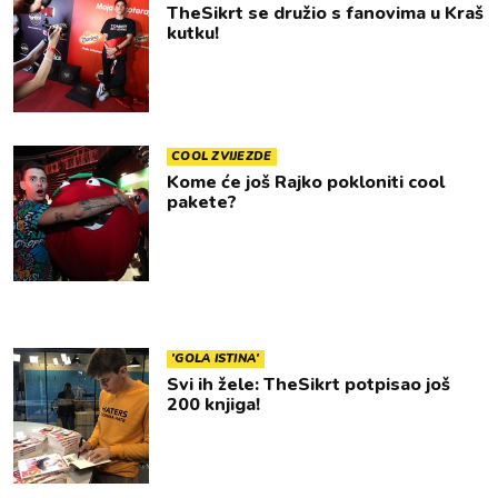
TheSikrt se družio s fanovima u Kraš
kutku!
COOL ZVIJEZDE
Kome će još Rajko pokloniti cool
pakete?
'GOLA ISTINA'
Svi ih žele: TheSikrt potpisao još
200 knjiga!