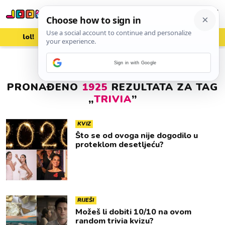
lol!
aww
vrh!
woot?!
Sign in with Google
PRONAĐENO
1925
REZULTATA ZA TAG
„
TRIVIA
”
KVIZ
Što se od ovoga nije dogodilo u
proteklom desetljeću?
RIJEŠI
Možeš li dobiti 10/10 na ovom
random trivia kvizu?