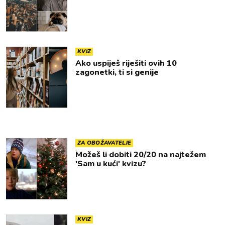
KVIZ
Ako uspiješ riješiti ovih 10
zagonetki, ti si genije
ZA OBOŽAVATELJE
Možeš li dobiti 20/20 na najtežem
'Sam u kući' kvizu?
KVIZ