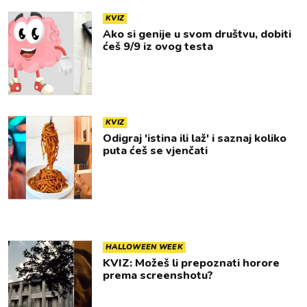
KVIZ
Ako si genije u svom društvu, dobiti
ćeš 9/9 iz ovog testa
KVIZ
Odigraj 'istina ili laž' i saznaj koliko
puta ćeš se vjenčati
HALLOWEEN WEEK
KVIZ: Možeš li prepoznati horore
prema screenshotu?