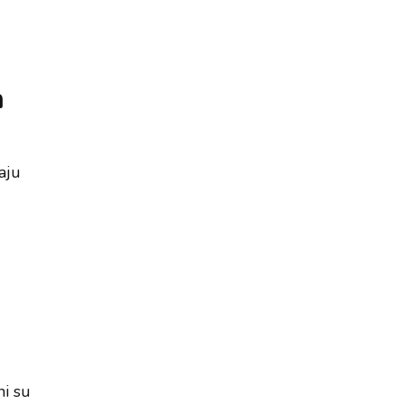
m
aju
ni su