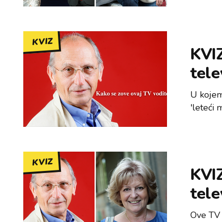
KVIZ
KVIZ
tele
U kojem
'leteći 
KVIZ
KVIZ
tele
Ove TV l