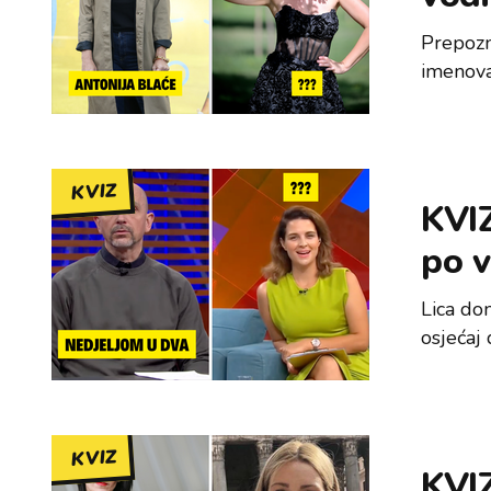
Prepozn
imenova
KVIZ
KVIZ
po v
Lica do
osjećaj
KVIZ
KVIZ