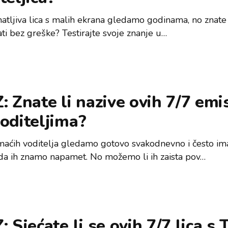
atljiva lica s malih ekrana gledamo godinama, no znate l
ti bez greške? Testirajte svoje znanje u…
: Znate li nazive ovih 7/7 emis
oditeljima?
maćih voditelja gledamo gotovo svakodnevno i često i
 da ih znamo napamet. No možemo li ih zaista pov…
: Sjećate li se ovih 7/7 lica s 