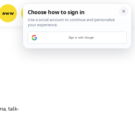
aww
vrh!
woot?!
Sign in with Google
ma, talk-