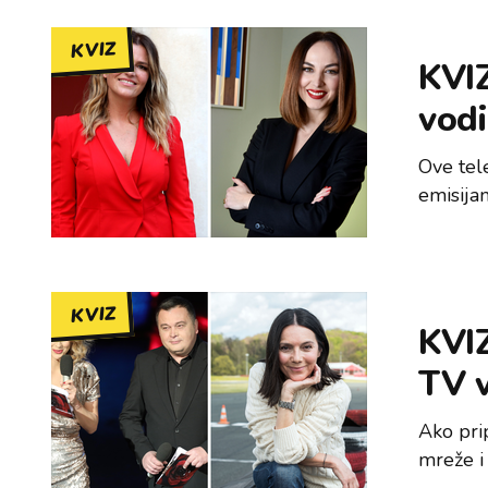
KVIZ
KVIZ
vodi
Ove tel
emisija
KVIZ
KVIZ
TV v
Ako pri
mreže i