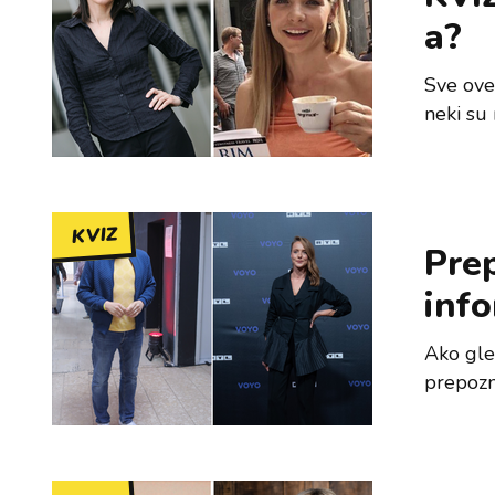
a?
Sve ove
neki su 
KVIZ
Prep
info
Ako gle
prepozna