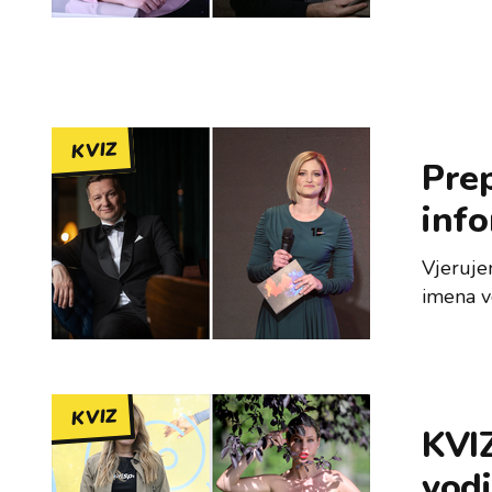
KVIZ
Prep
info
Vjerujem
imena v
KVIZ
KVIZ
vodi