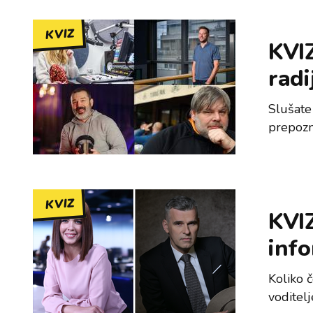
KVIZ
KVIZ
radi
Slušate 
prepozna
KVIZ
KVIZ
info
Koliko 
voditel