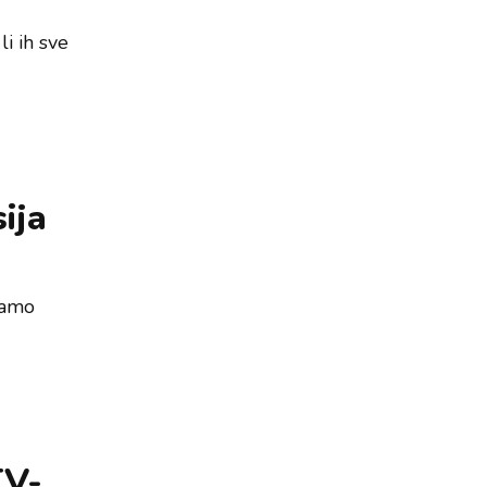
i ih sve
ija
mamo
TV-