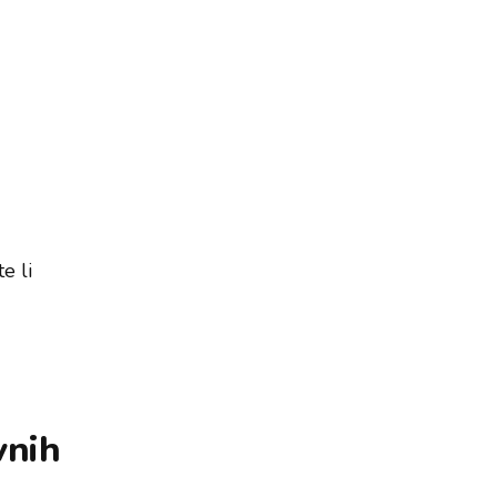
e li
vnih