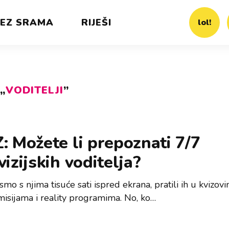
EZ SRAMA
RIJEŠI
lol!
„
VODITELJI
”
: Možete li prepoznati 7/7
vizijskih voditelja?
smo s njima tisuće sati ispred ekrana, pratili ih u kvizovi
isijama i reality programima. No, ko…