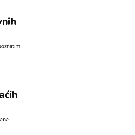
vnih
 poznatim
aćih
vene