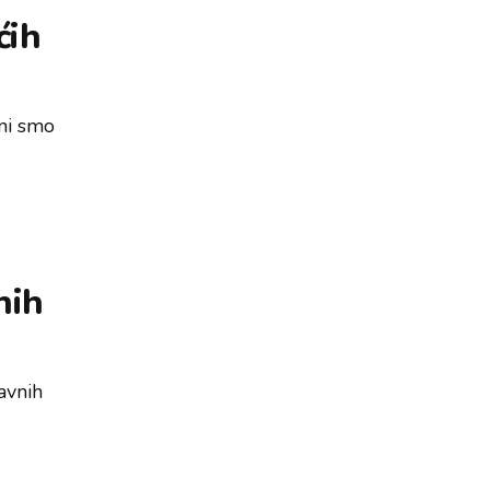
ćih
rni smo
nih
bavnih