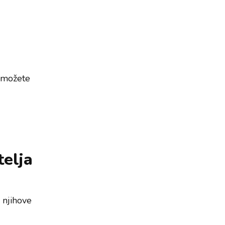
i možete
telja
 njihove