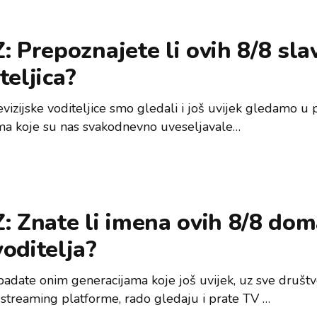
: Prepoznajete li ovih 8/8 sla
teljica?
evizijske voditeljice smo gledali i još uvijek gledamo u
ma koje su nas svakodnevno uveseljavale…
: Znate li imena ovih 8/8 dom
oditelja?
padate onim generacijama koje još uvijek, uz sve društ
 streaming platforme, rado gledaju i prate TV …