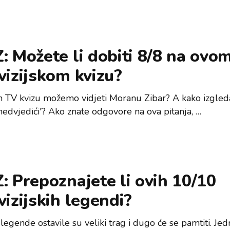
: Možete li dobiti 8/8 na ovo
vizijskom kvizu?
 TV kvizu možemo vidjeti Moranu Zibar? A kako izgled
medvjedići'? Ako znate odgovore na ova pitanja, …
: Prepoznajete li ovih 10/10
vizijskih legendi?
egende ostavile su veliki trag i dugo će se pamtiti. Jed