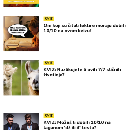
KVIZ
Oni koji su čitali lektire moraju dobiti
10/10 na ovom kvizu!
KVIZ
KVIZ: Razlikujete li ovih 7/7 sličnih
životinja?
KVIZ
KVIZ: Možeš li dobiti 10/10 na
laganom 'dž ili đ' testu?