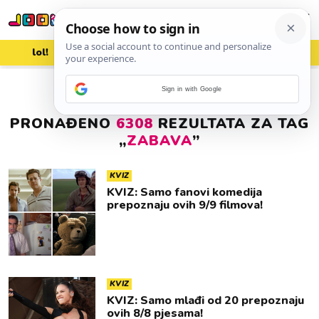
lol!
aww
vrh!
woot?!
Sign in with Google
PRONAĐENO
6308
REZULTATA ZA TAG
„
ZABAVA
”
KVIZ
KVIZ: Samo fanovi komedija
prepoznaju ovih 9/9 filmova!
KVIZ
KVIZ: Samo mlađi od 20 prepoznaju
ovih 8/8 pjesama!