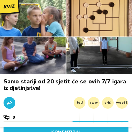
KVIZ
Samo stariji od 20 sjetit će se ovih 7/7 igara
iz djetinjstva!
lol!
aww
vrh!
woot?!
0