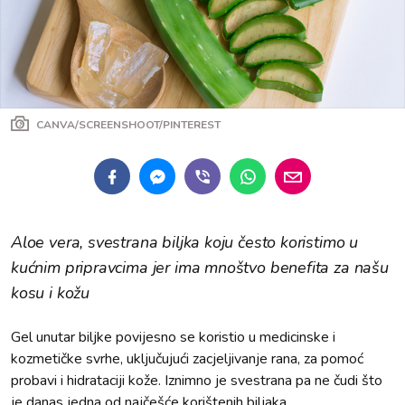
CANVA/SCREENSHOOT/PINTEREST
Aloe vera, svestrana biljka koju često koristimo u
kućnim pripravcima jer ima mnoštvo benefita za našu
kosu i kožu
Gel unutar biljke povijesno se koristio u medicinske i
kozmetičke svrhe, uključujući zacjeljivanje rana, za pomoć
probavi i hidrataciji kože. Iznimno je svestrana pa ne čudi što
je danas jedna od najčešće korištenih biljaka.