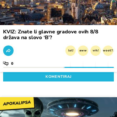
KVIZ: Znate li glavne gradove ovih 8/8
država na slovo ‘B’?
lol!
aww
vrh!
woot?!
0
KOMENTIRAJ
APOKALIPSA