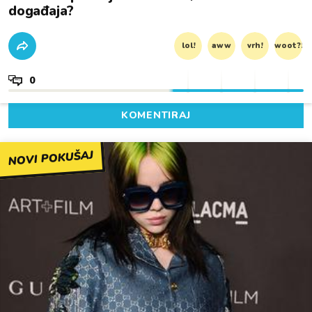
događaja?
lol!
aww
vrh!
woot?!
0
KOMENTIRAJ
NOVI POKUŠAJ