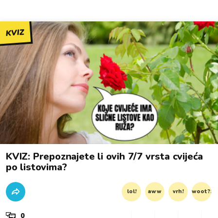
KVIZ
KVIZ: Prepoznajete li ovih 7/7 vrsta cvijeća
po listovima?
lol!
aww
vrh!
woot?!
0