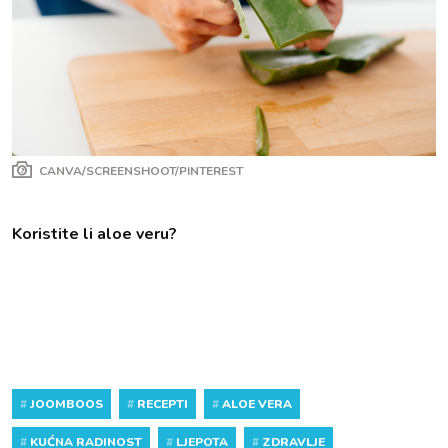
CANVA/SCREENSHOOT/PINTEREST
Koristite li aloe veru?
#
JOOMBOOS
#
RECEPTI
#
ALOE VERA
#
KUĆNA RADINOST
#
LJEPOTA
#
ZDRAVLJE