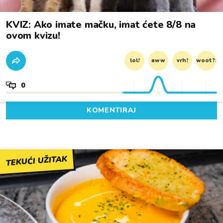
KVIZ: Ako imate mačku, imat ćete 8/8 na
ovom kvizu!
lol!
aww
vrh!
woot?!
0
KOMENTIRAJ
TEKUĆI UŽITAK