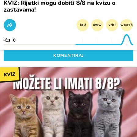
KVIZ: Rijetki mogu dobiti 8/8 na kvizu o
zastavama!
lol!
aww
vrh!
woot?!
0
KOMENTIRAJ
KVIZ