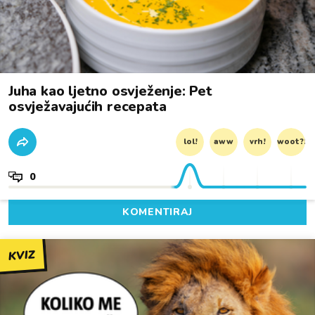
Juha kao ljetno osvježenje: Pet
osvježavajućih recepata
lol!
aww
vrh!
woot?!
0
KOMENTIRAJ
KVIZ