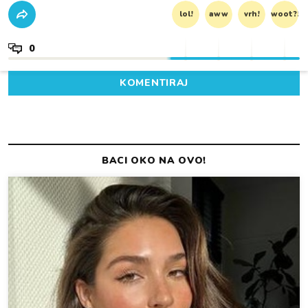
lol!
aww
vrh!
woot?!
0
KOMENTIRAJ