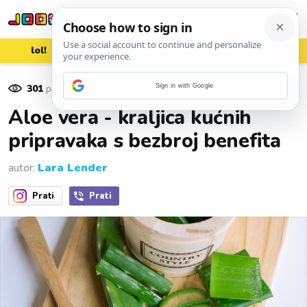
lol!
aww
vrh!
woot?!
301
pregleda
Sign in with Google
19. lipnja 2023.
Aloe vera - kraljica kućnih
pripravaka s bezbroj benefita
autor:
Lara Lender
Prati
Prati