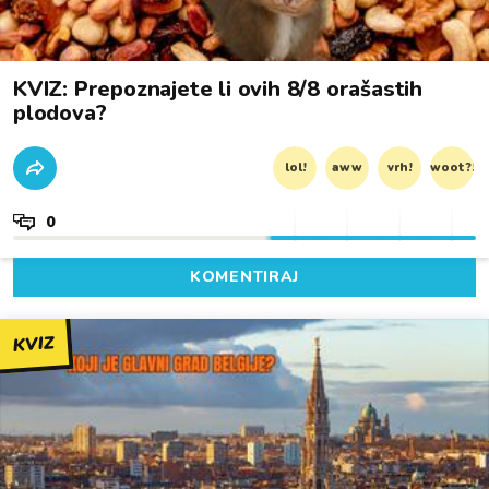
KVIZ: Prepoznajete li ovih 8/8 orašastih
plodova?
lol!
aww
vrh!
woot?!
0
KOMENTIRAJ
KVIZ