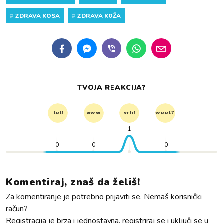
#
ZDRAVA KOSA
#
ZDRAVA KOŽA
TVOJA REAKCIJA?
lol!
aww
vrh!
woot?!
1
0
0
0
Komentiraj, znaš da želiš!
Za komentiranje je potrebno prijaviti se. Nemaš korisnički
račun?
Registracija je brza i jednostavna, registriraj se i uključi se u