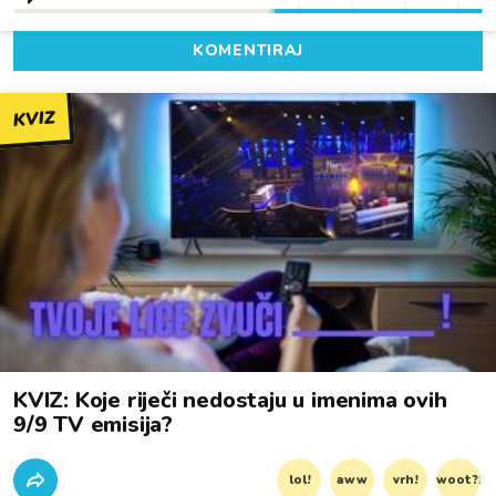
KOMENTIRAJ
KVIZ
KVIZ: Koje riječi nedostaju u imenima ovih
9/9 TV emisija?
lol!
aww
vrh!
woot?!