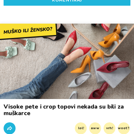
KOMENTIRAJ
MUŠKO ILI ŽENSKO?
Visoke pete i crop topovi nekada su bili za
muškarce
lol!
aww
vrh!
woot?!