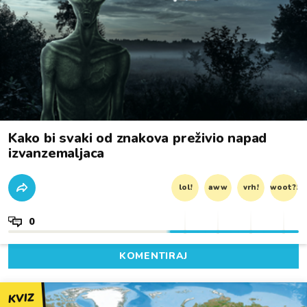
Kako bi svaki od znakova preživio napad
izvanzemaljaca
lol!
aww
vrh!
woot?!
0
KOMENTIRAJ
KVIZ