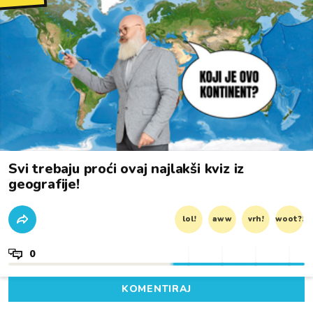
Svi trebaju proći ovaj najlakši kviz iz
geografije!
lol!
aww
vrh!
woot?!
0
KOMENTIRAJ