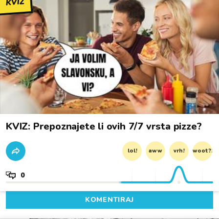
KVIZ
KVIZ: Prepoznajete li ovih 7/7 vrsta pizze?
lol!
aww
vrh!
woot?!
0
KOMENTIRAJ