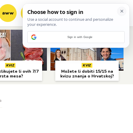
aww
vrh!
woot?!
Sign in with Google
KVIZ
KVIZ
likujete li ovih 7/7
Možete li dobiti 15/15 na
rsta mesa?
kvizu znanja o Hrvatskoj?
a