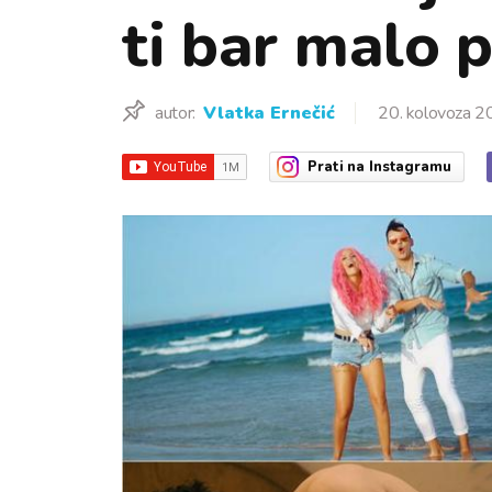
ti bar malo 
autor:
Vlatka Ernečić
20. kolovoza 2
Prati
na Instagramu