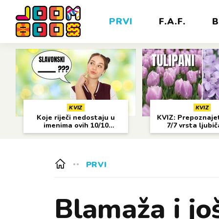
PRVI
F.A.F.
B
KVIZ
KVIZ
Koje riječi nedostaju u
KVIZ: Prepoznajet
imenima ovih 10/10
7/7 vrsta ljubi
gradova?
cvijeća?
PRVI
Blamaža i jo