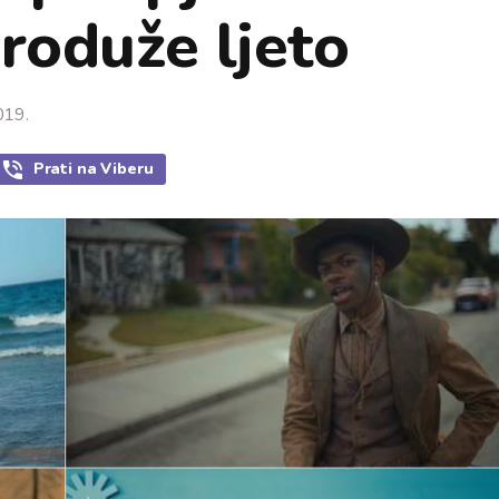
produže ljeto
019.
Prati
na Viberu