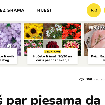
EZ SRAMA
RIJEŠI
lol!
VELIKI KVIZ
e li ovih
Hoćete li imati 20/20 na
Kviz: Raz
častog
kvizu prepoznavanja
v
cvijeća?
750
pregled
š par pjesama da