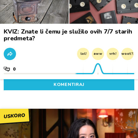
KVIZ: Znate li čemu je služilo ovih 7/7 starih
predmeta?
lol!
aww
vrh!
woot?!
0
KOMENTIRAJ
USKORO