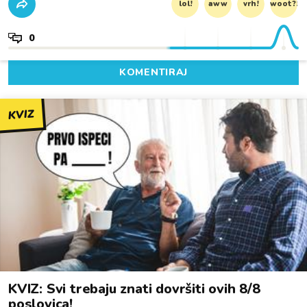
lol!
aww
vrh!
woot?!
0
KOMENTIRAJ
KVIZ
KVIZ: Svi trebaju znati dovršiti ovih 8/8
poslovica!