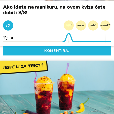
Ako idete na manikuru, na ovom kvizu ćete
dobiti 8/8!
lol!
aww
vrh!
woot?!
0
KOMENTIRAJ
JESTE LI ZA 'FRICY'?