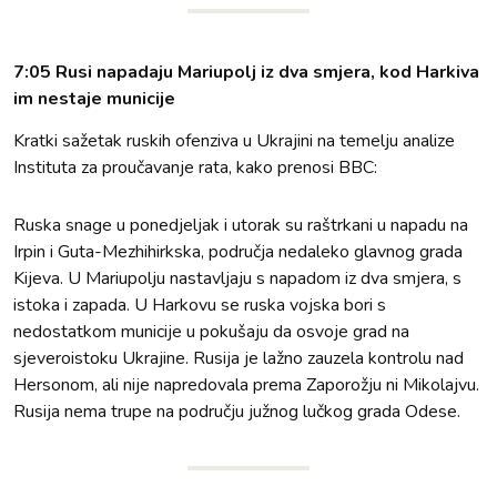
7:05 Rusi napadaju Mariupolj iz dva smjera, kod Harkiva
im nestaje municije
Kratki sažetak ruskih ofenziva u Ukrajini na temelju analize
Instituta za proučavanje rata, kako prenosi BBC:
Ruska snage u ponedjeljak i utorak su raštrkani u napadu na
Irpin i Guta-Mezhihirkska, područja nedaleko glavnog grada
Kijeva. U Mariupolju nastavljaju s napadom iz dva smjera, s
istoka i zapada. U Harkovu se ruska vojska bori s
nedostatkom municije u pokušaju da osvoje grad na
sjeveroistoku Ukrajine. Rusija je lažno zauzela kontrolu nad
Hersonom, ali nije napredovala prema Zaporožju ni Mikolajvu.
Rusija nema trupe na području južnog lučkog grada Odese.