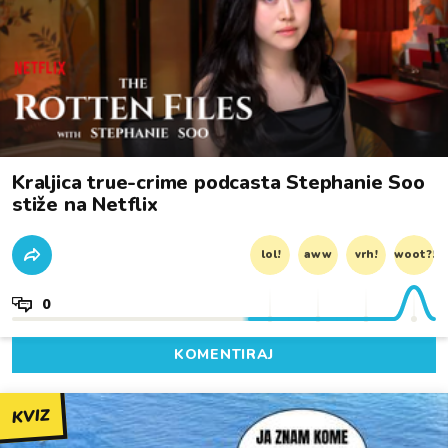
Kraljica true-crime podcasta Stephanie Soo
stiže na Netflix
lol!
aww
vrh!
woot?!
0
KOMENTIRAJ
KVIZ