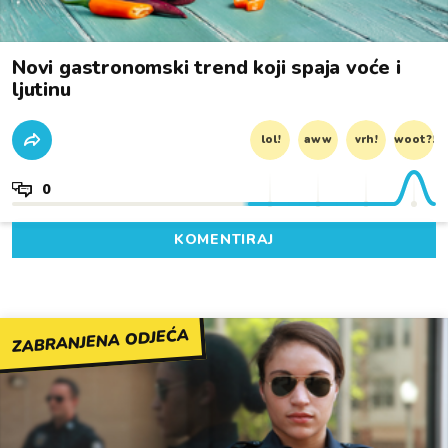
Novi gastronomski trend koji spaja voće i
ljutinu
lol!
aww
vrh!
woot?!
0
KOMENTIRAJ
ZABRANJENA ODJEĆA