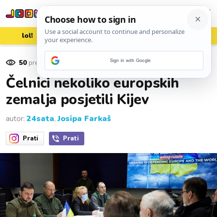
lol!
aww
vrh!
woot?!
50
pregleda
Sign in with Google
16. ožujka 2022.
Čelnici nekoliko europskih
zemalja posjetili Kijev
autor:
24sata
,
Josipa Farkaš
Prati
Prati