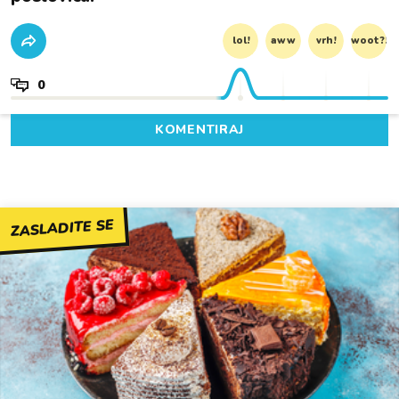
lol!
aww
vrh!
woot?!
0
KOMENTIRAJ
ZASLADITE SE