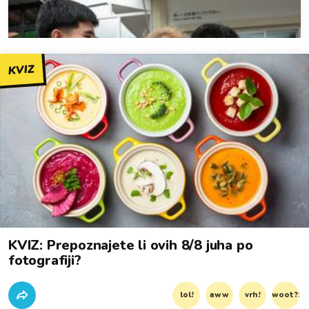
KVIZ
KVIZ: Prepoznajete li ovih 8/8 juha po
fotografiji?
lol!
aww
vrh!
woot?!