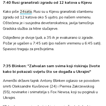
7:40 Rusi granatirali zgradu od 12 katova u Kijevu
Kako piše
24sata
, Rusi su u Kijevu granatirali stambenu
zgradu od 12 katova oko 5 ujutro, po našem vremenu.
Oštećena je i susjedna deveterokatnica, javlja tamošnja
Gradska služba za hitne slučajeve.
Ozlijeđeno je dvoje ljudi, a 35 ih je evakuirano iz zgrade.
Požar je ugašen u 7:45 sati (po našem vremenu u 6:45 sati).
Spasioci tragaju za preživjelima.
7:35 Blinken: "Zahvalan sam svima koji riskiraju živote
kako bi pokazali svijetu što se događa u Ukrajini"
Američki državni tajnik Antony Blinken oglasio se povodom
smrti Oleksandre Kuvšinove (24) i Pierrea Zakrzewskog
(55), novinarke i snimatelja s Fox Newsa, koji su poginuli u
Ukrajini.