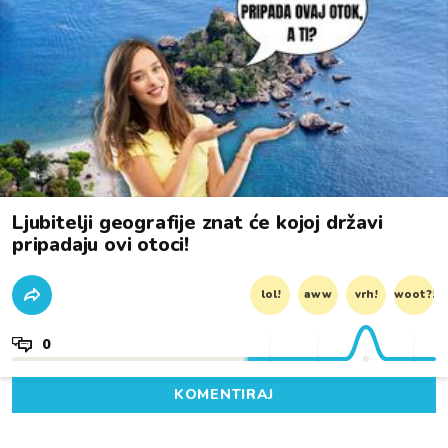
Ljubitelji geografije znat će kojoj državi
pripadaju ovi otoci!
lol!
aww
vrh!
woot?!
0
KOMENTIRAJ