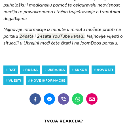
psihološku i medicinsku pomoć te osiguravaju neovisnost
medija te pravovremeno i točno izvještavanje o trenutnim
događajima.
Najnovije informacije iz minute u minutu možete pratiti na
portalu
24sata
i
24sata YouTube kanalu
. Najnovije vijesti o
situaciji u Ukrajini moći ćete čitati i na JoomBoos portalu.
#
RAT
#
RUSIJA
#
UKRAJINA
#
SUKOB
#
NOVOSTI
#
VIJESTI
#
NOVE INFORMACIJE
TVOJA REAKCIJA?