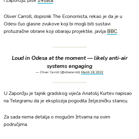
i Zaporižju, piše
24sata
.
Oliver Carroll, dopisnik The Economista, rekao je da je u
Odesi čuo glasne zvukove koji bi mogli biti sustavi
protuzračne obrane koji obaraju projektile, javlja
BBC
.
Loud in Odesa at the moment — likely anti-air
systems engaging
— Oliver Carroll (@olliecarroll)
March 16, 2022
U Zaporižju je tajnik gradskog vijeća Anatolij Kurtev napisao
na Telegramu da je eksplozija pogodila željezničku stanicu.
Za sada nema detalja o mogućim žrtvama na ovim
područjima.