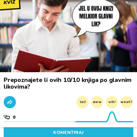
KVIZ
Prepoznajete li ovih 10/10 knjiga po glavnim
likovima?
lol!
aww
vrh!
woot?!
0
KOMENTIRAJ