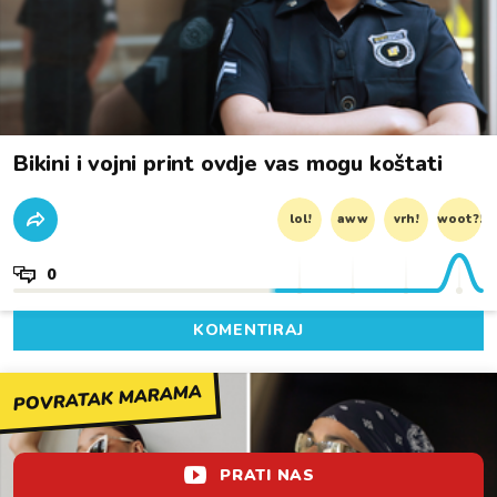
Bikini i vojni print ovdje vas mogu koštati
lol!
aww
vrh!
woot?!
0
KOMENTIRAJ
POVRATAK MARAMA
PRATI NAS