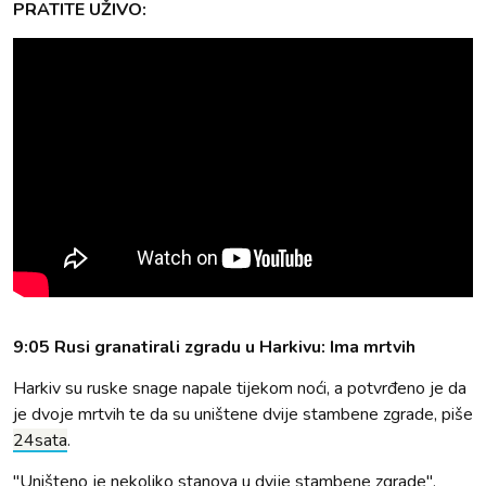
PRATITE UŽIVO:
9:05 Rusi granatirali zgradu u Harkivu: Ima mrtvih
Harkiv su ruske snage napale tijekom noći, a potvrđeno je da
je dvoje mrtvih te da su uništene dvije stambene zgrade, piše
24sata
.
"Uništeno je nekoliko stanova u dvije stambene zgrade",