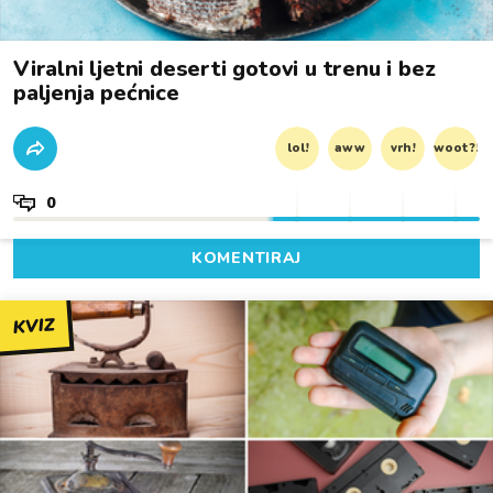
Viralni ljetni deserti gotovi u trenu i bez
paljenja pećnice
lol!
aww
vrh!
woot?!
0
KOMENTIRAJ
KVIZ