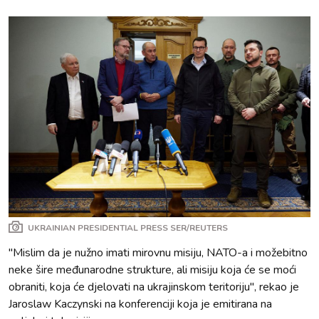
UKRAINIAN PRESIDENTIAL PRESS SER/REUTERS
"Mislim da je nužno imati mirovnu misiju, NATO-a i možebitno
neke šire međunarodne strukture, ali misiju koja će se moći
obraniti, koja će djelovati na ukrajinskom teritoriju", rekao je
Jaroslaw Kaczynski na konferenciji koja je emitirana na