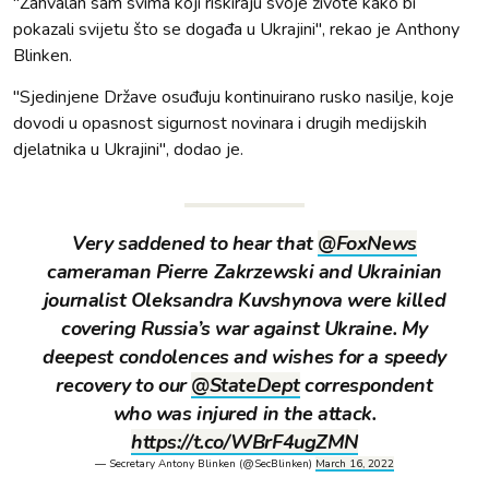
"Zahvalan sam svima koji riskiraju svoje živote kako bi
pokazali svijetu što se događa u Ukrajini", rekao je Anthony
Blinken.
"Sjedinjene Države osuđuju kontinuirano rusko nasilje, koje
dovodi u opasnost sigurnost novinara i drugih medijskih
djelatnika u Ukrajini", dodao je.
Very saddened to hear that
@FoxNews
cameraman Pierre Zakrzewski and Ukrainian
journalist Oleksandra Kuvshynova were killed
covering Russia’s war against Ukraine. My
deepest condolences and wishes for a speedy
recovery to our
@StateDept
correspondent
who was injured in the attack.
https://t.co/WBrF4ugZMN
— Secretary Antony Blinken (@SecBlinken)
March 16, 2022