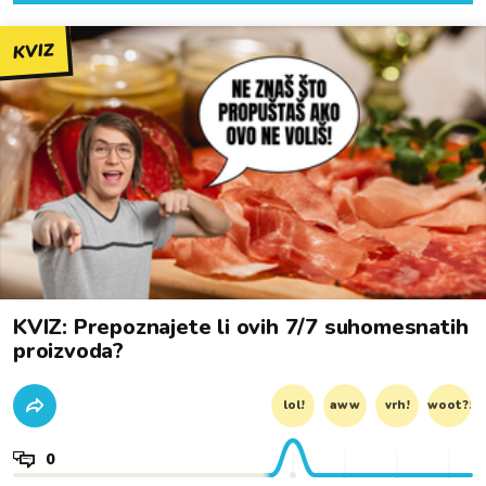
KVIZ
KVIZ: Prepoznajete li ovih 7/7 suhomesnatih
proizvoda?
lol!
aww
vrh!
woot?!
0