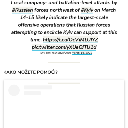
Local company- and battalion-level attacks by
#Russian
forces northwest of
#Kyiv
on March
14-15 likely indicate the largest-scale
offensive operations that Russian forces
attempting to encircle Kyiv can support at this
time.
https://t.co/OcViMLUIYZ
pic.twitter.com/yXUeOJTU1d
— ISW (@TheStudyofWar)
March 15, 2022
KAKO MOŽETE POMOĆI?