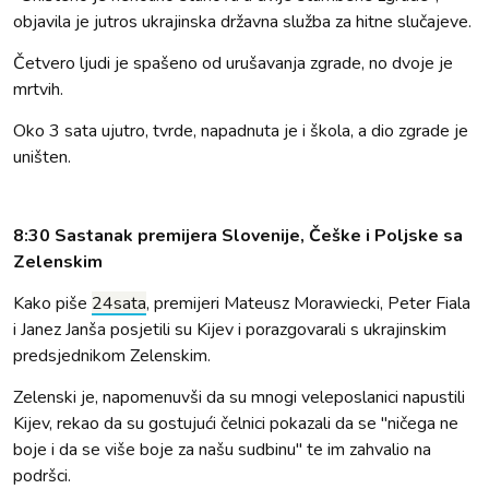
objavila je jutros ukrajinska državna služba za hitne slučajeve.
Četvero ljudi je spašeno od urušavanja zgrade, no dvoje je
mrtvih.
Oko 3 sata ujutro, tvrde, napadnuta je i škola, a dio zgrade je
uništen.
8:30 Sastanak premijera Slovenije, Češke i Poljske sa
Zelenskim
Kako piše
24sata
, premijeri Mateusz Morawiecki, Peter Fiala
i Janez Janša posjetili su Kijev i porazgovarali s ukrajinskim
predsjednikom Zelenskim.
Zelenski je, napomenuvši da su mnogi veleposlanici napustili
Kijev, rekao da su gostujući čelnici pokazali da se "ničega ne
boje i da se više boje za našu sudbinu" te im zahvalio na
podršci.