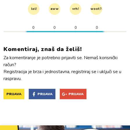
lol!
aww
vrh!
woot?!
0
0
0
0
Komentiraj, znaš da želiš!
Za komentiranje je potrebno prijaviti se. Nemaš korisnički
račun?
Registracija je brza i jednostavna, registriraj se i uključi se u
raspravu.
PRIJAVA
PRIJAVA
PRIJAVA