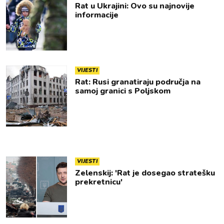
Rat u Ukrajini: Ovo su najnovije
informacije
VIJESTI
Rat: Rusi granatiraju područja na
samoj granici s Poljskom
VIJESTI
Zelenskij: 'Rat je dosegao stratešku
prekretnicu'