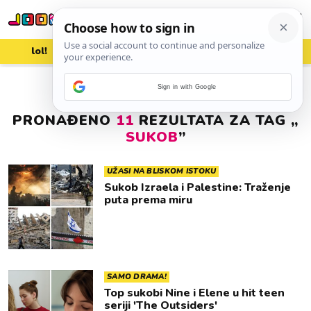
lol!
aww
vrh!
woot?!
Sign in with Google
PRONAĐENO
11
REZULTATA ZA TAG „
SUKOB
”
UŽASI NA BLISKOM ISTOKU
Sukob Izraela i Palestine: Traženje
puta prema miru
SAMO DRAMA!
Top sukobi Nine i Elene u hit teen
seriji 'The Outsiders'