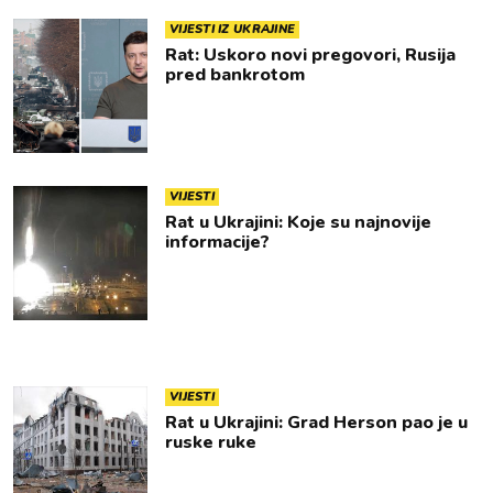
VIJESTI IZ UKRAJINE
Rat: Uskoro novi pregovori, Rusija
pred bankrotom
VIJESTI
Rat u Ukrajini: Koje su najnovije
informacije?
VIJESTI
Rat u Ukrajini: Grad Herson pao je u
ruske ruke