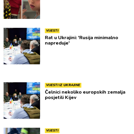
VIJESTI
Rat u Ukrajini: 'Rusija minimalno
napreduje'
VIJESTI IZ UKRAJINE
Čelnici nekoliko europskih zemalja
posjetili Kijev
VIJESTI