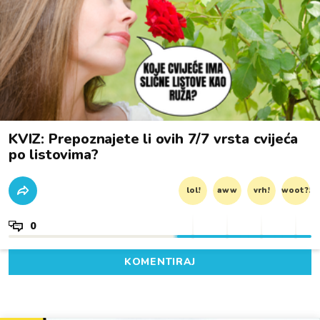
KVIZ: Prepoznajete li ovih 7/7 vrsta cvijeća
po listovima?
lol!
aww
vrh!
woot?!
0
KOMENTIRAJ