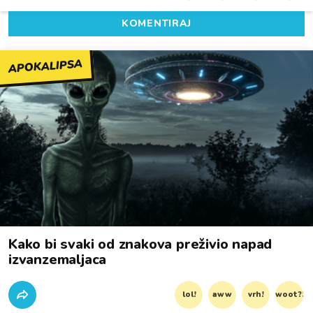
KOMENTIRAJ
APOKALIPSA
Kako bi svaki od znakova preživio napad
izvanzemaljaca
lol!
aww
vrh!
woot?!