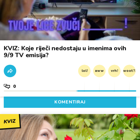
KVIZ: Koje riječi nedostaju u imenima ovih
9/9 TV emisija?
lol!
aww
vrh!
woot?!
0
KOMENTIRAJ
KVIZ