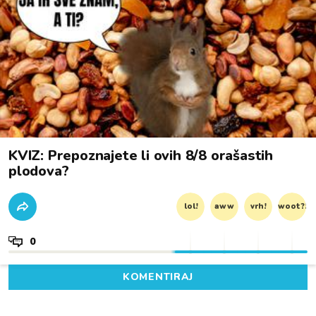
KVIZ: Prepoznajete li ovih 8/8 orašastih
plodova?
lol!
aww
vrh!
woot?!
0
KOMENTIRAJ