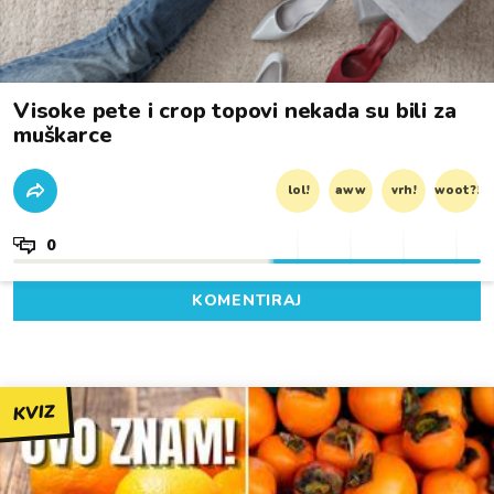
Visoke pete i crop topovi nekada su bili za
muškarce
lol!
aww
vrh!
woot?!
0
KOMENTIRAJ
KVIZ