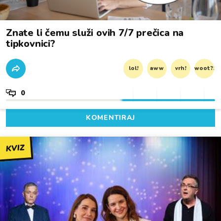
Znate li čemu služi ovih 7/7 prečica na
tipkovnici?
lol!
aww
vrh!
woot?!
0
KOMENTIRAJ
KVIZ