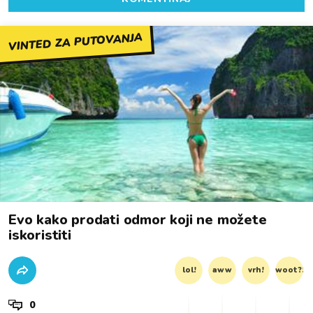
VINTED ZA PUTOVANJA
Evo kako prodati odmor koji ne možete
iskoristiti
lol!
aww
vrh!
woot?!
0