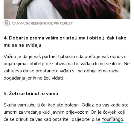
CANVA/SCREENSHOOT/PINTEREST
4. Dobar je prema vašim prijateljima i obitelji čak i ako
mu se ne sviđaju
Važno je da je vaš partner ljubazan i da poštuje vaš odnos s
prijateljima i obitelji, bez obzira na to sviđaju li mu se ili ne. Ne
zahtijeva da se prestanete viđati s i ne odbija ići na razna
događanja jer ih ne želi viđati.
5. Želi se brinuti o vama
Skuha vam juhu ili čaj kad ste bolesni. Odlazi po vas kada ste
umorni za vraćanje kući javnim prijevozom. On je čovjek koji
će se brinuti za vas kad ostarite i osijedite, piše
YourTango
.