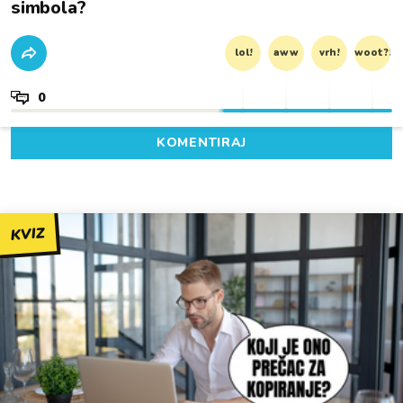
simbola?
lol!
aww
vrh!
woot?!
0
KOMENTIRAJ
KVIZ