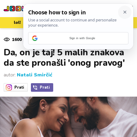
lol!
aww
vrh!
woot?!
1600
pregleda
Sign in with Google
05. prosinca 2023.
Da, on je taj! 5 malih znakova
da ste pronašli 'onog pravog'
autor:
Natali Smirčić
Prati
Prati