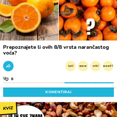
Prepoznajete li ovih 8/8 vrsta narančastog
voća?
lol!
aww
vrh!
woot?!
0
KOMENTIRAJ
KVIZ