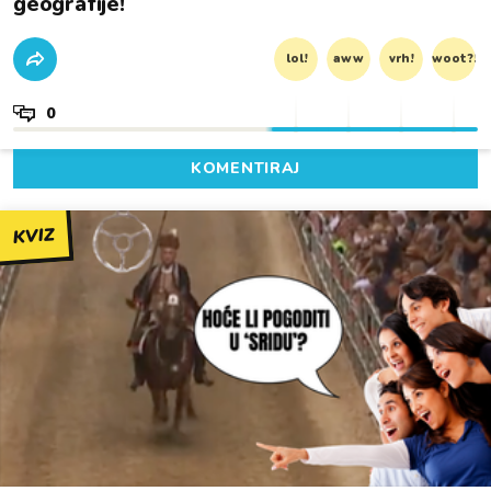
geografije!
lol!
aww
vrh!
woot?!
0
KOMENTIRAJ
KVIZ