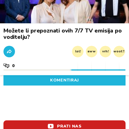
Možete li prepoznati ovih 7/7 TV emisija po
voditelju?
lol!
aww
vrh!
woot?!
0
KOMENTIRAJ
PRATI NAS