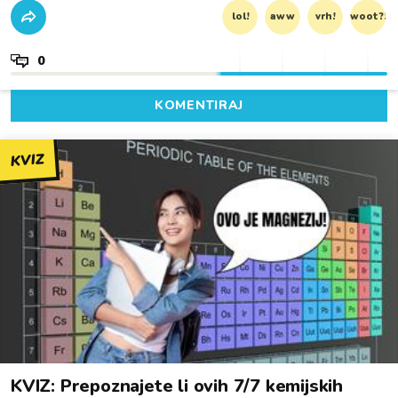
lol!
aww
vrh!
woot?!
0
KOMENTIRAJ
KVIZ
KVIZ: Prepoznajete li ovih 7/7 kemijskih