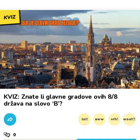
KVIZ
KVIZ: Znate li glavne gradove ovih 8/8
država na slovo ‘B’?
lol!
aww
vrh!
woot?!
0