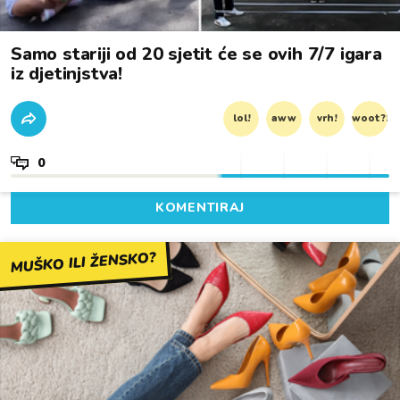
Samo stariji od 20 sjetit će se ovih 7/7 igara
iz djetinjstva!
lol!
aww
vrh!
woot?!
0
KOMENTIRAJ
MUŠKO ILI ŽENSKO?