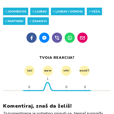
#
JOOMBOOS
#
LJUBAV
#
LJUBAV I ODNOSI
#
VEZA
#
PARTNERI
#
ZNAKOVI
TVOJA REAKCIJA?
lol!
aww
vrh!
woot?!
1
0
0
0
Komentiraj, znaš da želiš!
Za komentiranje je potrebno prijaviti se. Nemaš korisnički