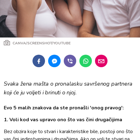
CANVA/SCREENSHOT/YOUTUBE
Svaka žena mašta o pronalasku savršenog partnera
koji će ju voljeti i brinuti o njoj.
Evo 5 malih znakova da ste pronašli 'onog pravog':
1. Voli kod vas upravo ono što vas čini drugačijima
Bez obzira koje to stvari i karakteristike bile, postoji ono što
vas čini jedinstvenima i drugačijima. Ako on voli te stvari na