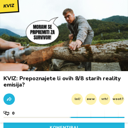
KVIZ
KVIZ: Prepoznajete li ovih 8/8 starih reality
emisija?
lol!
aww
vrh!
woot?!
0
KOMENTIRAJ