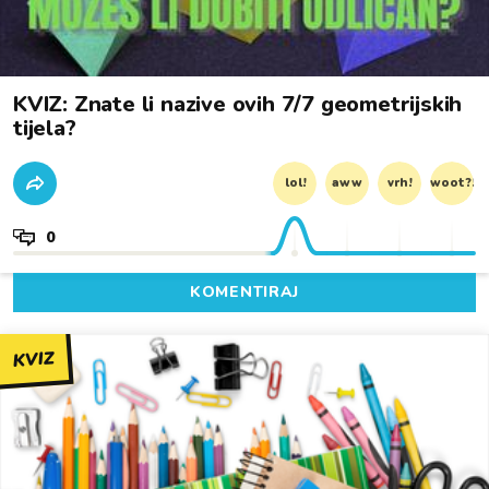
KVIZ: Znate li nazive ovih 7/7 geometrijskih
tijela?
lol!
aww
vrh!
woot?!
0
KOMENTIRAJ
KVIZ