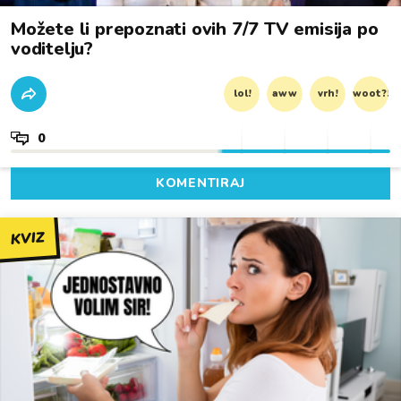
Možete li prepoznati ovih 7/7 TV emisija po
voditelju?
lol!
aww
vrh!
woot?!
0
KOMENTIRAJ
KVIZ