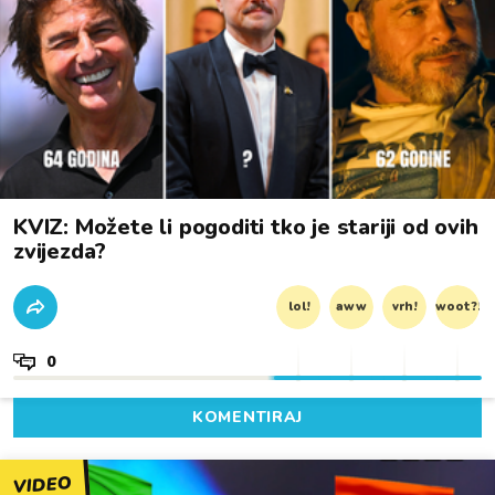
KVIZ: Možete li pogoditi tko je stariji od ovih
zvijezda?
lol!
aww
vrh!
woot?!
0
KOMENTIRAJ
VIDEO