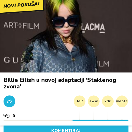
NOVI POKUŠAJ
Billie Eilish u novoj adaptaciji 'Staklenog
zvona'
lol!
aww
vrh!
woot?!
0
KOMENTIRAJ