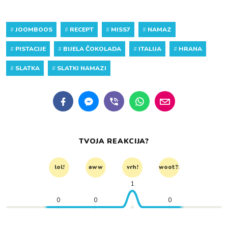
#
JOOMBOOS
#
RECEPT
#
MISS7
#
NAMAZ
#
PISTACIJE
#
BIJELA ČOKOLADA
#
ITALIJA
#
HRANA
#
SLATKA
#
SLATKI NAMAZI
TVOJA REAKCIJA?
lol!
aww
vrh!
woot?!
1
0
0
0