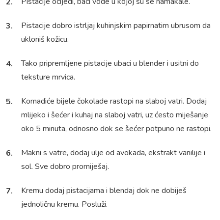
Pistacije ocijedi, baci vode u kojoj su se namakale.
Pistacije dobro istrljaj kuhinjskim papirnatim ubrusom da
ukloniš kožicu.
Tako pripremljene pistacije ubaci u blender i usitni do
teksture mrvica.
Komadiće bijele čokolade rastopi na slaboj vatri. Dodaj
mlijeko i šećer i kuhaj na slaboj vatri, uz ćesto miješanje
oko 5 minuta, odnosno dok se šećer potpuno ne rastopi.
Makni s vatre, dodaj ulje od avokada, ekstrakt vanilije i
sol. Sve dobro promiješaj.
Kremu dodaj pistacijama i blendaj dok ne dobiješ
jednoličnu kremu. Posluži.