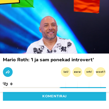
Mario Roth: 'I ja sam ponekad introvert'
lol!
aww
vrh!
woot?!
0
KOMENTIRAJ