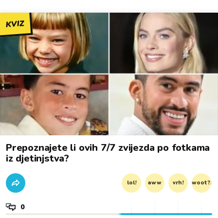
KVIZ
Prepoznajete li ovih 7/7 zvijezda po fotkama
iz djetinjstva?
lol!
aww
vrh!
woot?!
0