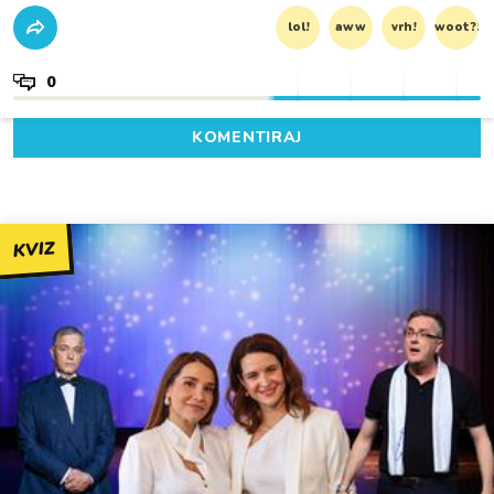
lol!
aww
vrh!
woot?!
0
KOMENTIRAJ
KVIZ