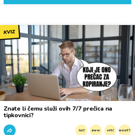
KVIZ
Znate li čemu služi ovih 7/7 prečica na
tipkovnici?
lol!
aww
vrh!
woot?!