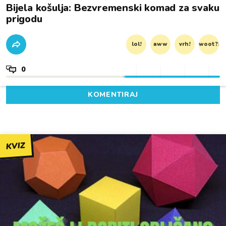
Bijela košulja: Bezvremenski komad za svaku
prigodu
lol!
aww
vrh!
woot?!
0
KOMENTIRAJ
KVIZ