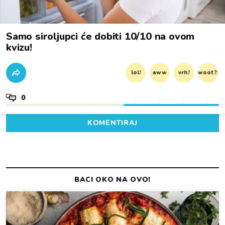
Samo siroljupci će dobiti 10/10 na ovom
kvizu!
lol!
aww
vrh!
woot?!
0
KOMENTIRAJ