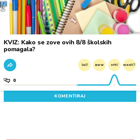
KVIZ: Kako se zove ovih 8/8 školskih
pomagala?
lol!
aww
vrh!
woot?!
0
KOMENTIRAJ