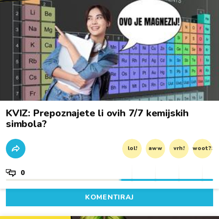
KVIZ: Prepoznajete li ovih 7/7 kemijskih
simbola?
lol!
aww
vrh!
woot?!
0
KOMENTIRAJ