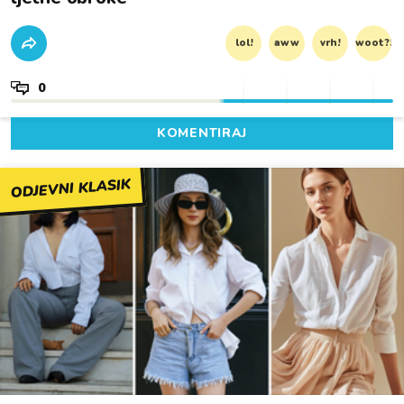
lol!
aww
vrh!
woot?!
0
KOMENTIRAJ
ODJEVNI KLASIK