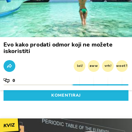
Evo kako prodati odmor koji ne možete
iskoristiti
lol!
aww
vrh!
woot?!
0
KOMENTIRAJ
KVIZ