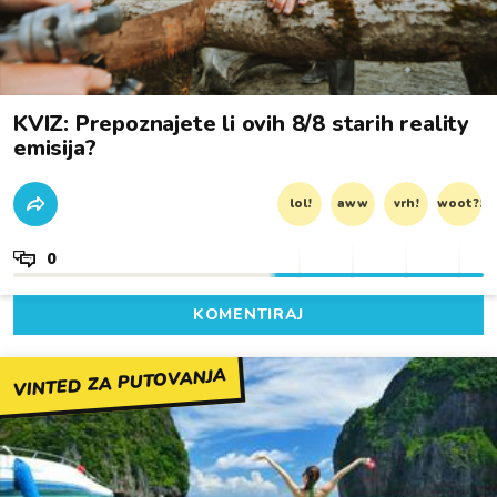
KVIZ: Prepoznajete li ovih 8/8 starih reality
emisija?
lol!
aww
vrh!
woot?!
0
KOMENTIRAJ
VINTED ZA PUTOVANJA