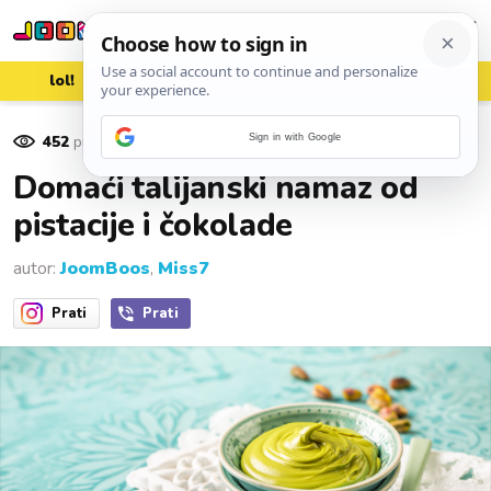
lol!
aww
vrh!
woot?!
452
pregleda
Sign in with Google
24. svibnja 2025.
Domaći talijanski namaz od
pistacije i čokolade
autor:
JoomBoos
,
Miss7
Prati
Prati