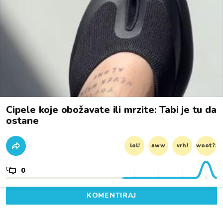
Cipele koje obožavate ili mrzite: Tabi je tu da
ostane
lol!
aww
vrh!
woot?!
0
KOMENTIRAJ