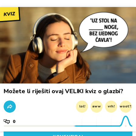
KVIZ
Možete li riješiti ovaj VELIKI kviz o glazbi?
lol!
aww
vrh!
woot?!
0