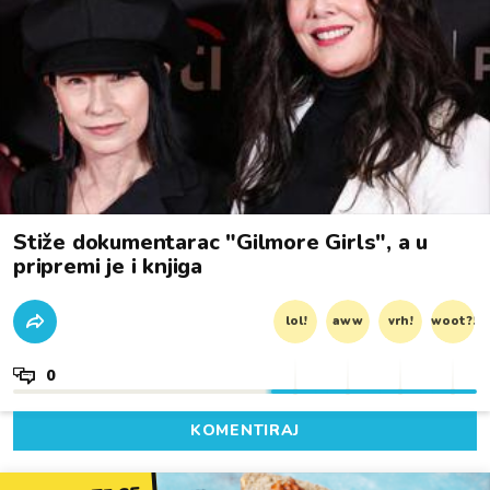
Stiže dokumentarac "Gilmore Girls", a u
pripremi je i knjiga
lol!
aww
vrh!
woot?!
0
KOMENTIRAJ