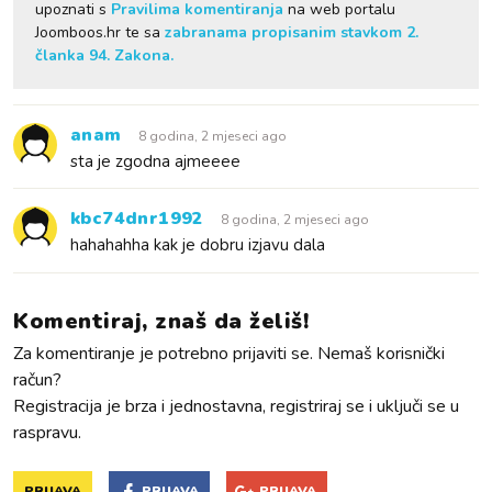
upoznati s
Pravilima komentiranja
na web portalu
Joomboos.hr te sa
zabranama propisanim stavkom 2.
članka 94. Zakona.
anam
8 godina, 2 mjeseci ago
sta je zgodna ajmeeee
kbc74dnr1992
8 godina, 2 mjeseci ago
hahahahha kak je dobru izjavu dala
Komentiraj, znaš da želiš!
Za komentiranje je potrebno prijaviti se. Nemaš korisnički
račun?
Registracija je brza i jednostavna, registriraj se i uključi se u
raspravu.
PRIJAVA
PRIJAVA
PRIJAVA