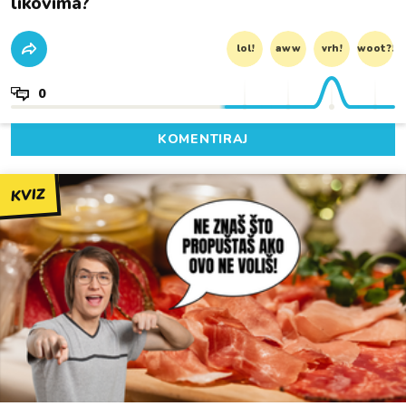
likovima?
lol!
aww
vrh!
woot?!
0
KOMENTIRAJ
KVIZ