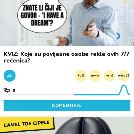
KVIZ: Koje su povijesne osobe rekle ovih 7/7
rečenica?
lol!
aww
vrh!
woot?!
0
KOMENTIRAJ
CAMEL TOE CIPELE