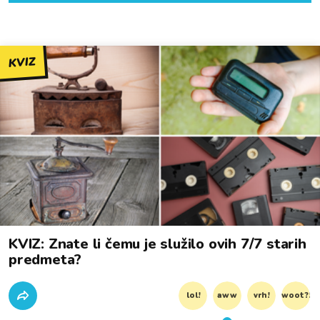
KVIZ
KVIZ: Znate li čemu je služilo ovih 7/7 starih
predmeta?
lol!
aww
vrh!
woot?!