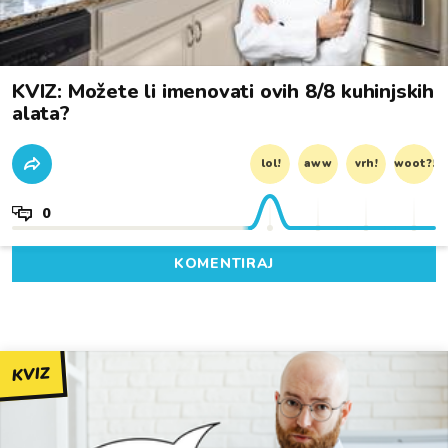
KVIZ: Možete li imenovati ovih 8/8 kuhinjskih
alata?
lol!
aww
vrh!
woot?!
0
KOMENTIRAJ
KVIZ