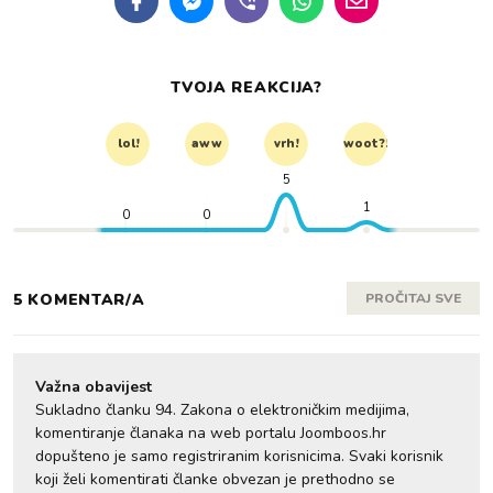
TVOJA REAKCIJA?
lol!
aww
vrh!
woot?!
5
1
0
0
5 KOMENTAR/A
PROČITAJ SVE
Važna obavijest
Sukladno članku 94. Zakona o elektroničkim medijima,
komentiranje članaka na web portalu Joomboos.hr
dopušteno je samo registriranim korisnicima. Svaki korisnik
koji želi komentirati članke obvezan je prethodno se