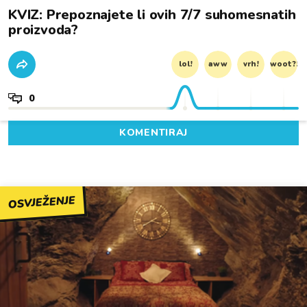
KVIZ: Prepoznajete li ovih 7/7 suhomesnatih
proizvoda?
lol!
aww
vrh!
woot?!
0
KOMENTIRAJ
OSVJEŽENJE