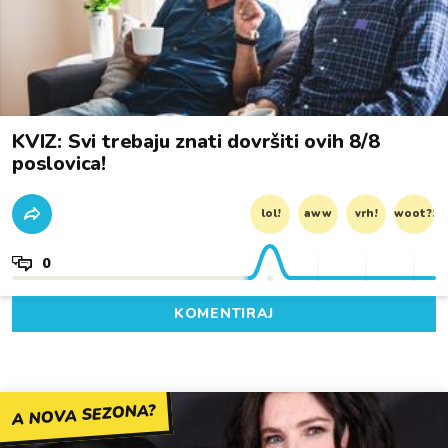
KVIZ: Svi trebaju znati dovršiti ovih 8/8
poslovica!
lol!
aww
vrh!
woot?!
0
KOMENTIRAJ
A NOVA SEZONA?