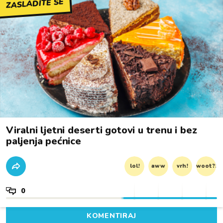
ZASLADITE SE
Viralni ljetni deserti gotovi u trenu i bez
paljenja pećnice
lol!
aww
vrh!
woot?!
0
KOMENTIRAJ