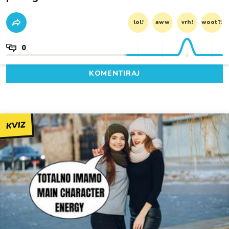
lol!
aww
vrh!
woot?!
0
KOMENTIRAJ
KVIZ