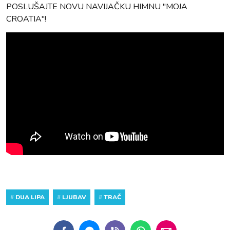
POSLUŠAJTE NOVU NAVIJAČKU HIMNU "MOJA
CROATIA"!
#
DUA LIPA
#
LJUBAV
#
TRAČ