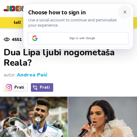
lol!
aww
vrh!
woot?!
4551
pregleda
Sign in with Google
02. lipnja 2018.
Dua Lipa ljubi nogometaša
Reala?
autor:
Andrea Paić
Prati
Prati