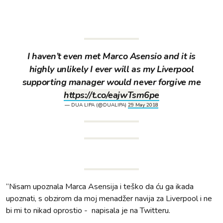
I haven’t even met Marco Asensio and it is
highly unlikely I ever will as my Liverpool
supporting manager would never forgive me
https://t.co/eajwTsm6pe
— DUA LIPA (@DUALIPA)
29 May 2018
“Nisam upoznala Marca Asensija i teško da ću ga ikada
upoznati, s obzirom da moj menadžer navija za Liverpool i ne
bi mi to nikad oprostio - napisala je na Twitteru.