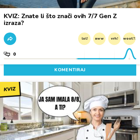
KVIZ: Znate li što znači ovih 7/7 Gen Z
izraza?
lol!
aww
vrh!
woot?!
0
KOMENTIRAJ
KVIZ