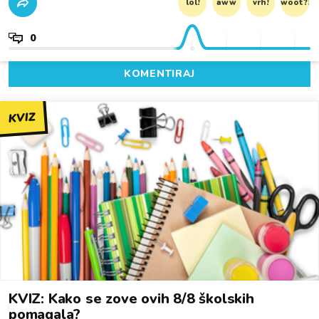
lol!
aww
vrh!
woot?!
0
KOMENTIRAJ
KVIZ
KVIZ: Kako se zove ovih 8/8 školskih
pomagala?