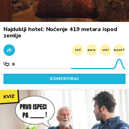
Najdublji hotel: Noćenje 419 metara ispod
zemlje
lol!
aww
vrh!
woot?!
0
KOMENTIRAJ
KVIZ