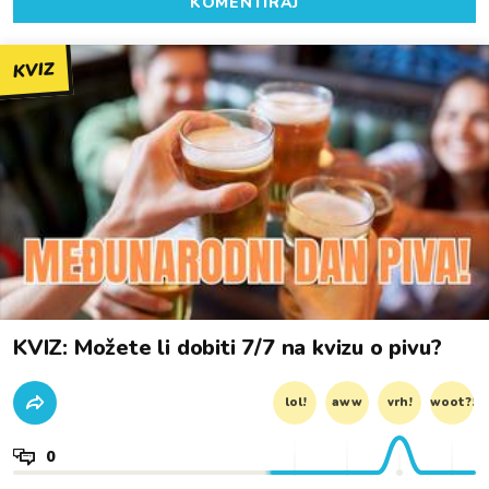
KOMENTIRAJ
KVIZ
KVIZ: Možete li dobiti 7/7 na kvizu o pivu?
lol!
aww
vrh!
woot?!
0