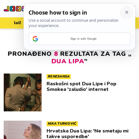
lol!
aww
vrh!
woot?!
Sign in with Google
PRONAĐENO
8
REZULTATA ZA TAG „
DUA LIPA
”
RENESANSA
Raskošni spot Dua Lipe i Pop
Smokea 'zaludio' internet
NIKA TURKOVIĆ
Hrvatska Dua Lipa: 'Ne smetaju mi
takve usporedbe'