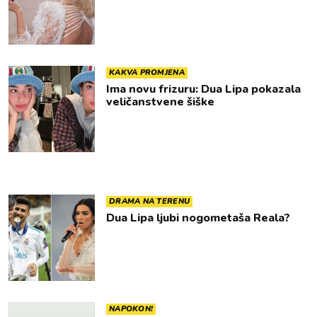
KAKVA PROMJENA
Ima novu frizuru: Dua Lipa pokazala
veličanstvene šiške
DRAMA NA TERENU
Dua Lipa ljubi nogometaša Reala?
NAPOKON!