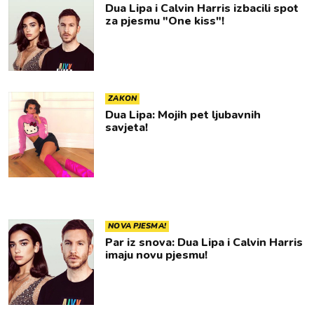
Dua Lipa i Calvin Harris izbacili spot
za pjesmu "One kiss"!
ZAKON
Dua Lipa: Mojih pet ljubavnih
savjeta!
NOVA PJESMA!
Par iz snova: Dua Lipa i Calvin Harris
imaju novu pjesmu!