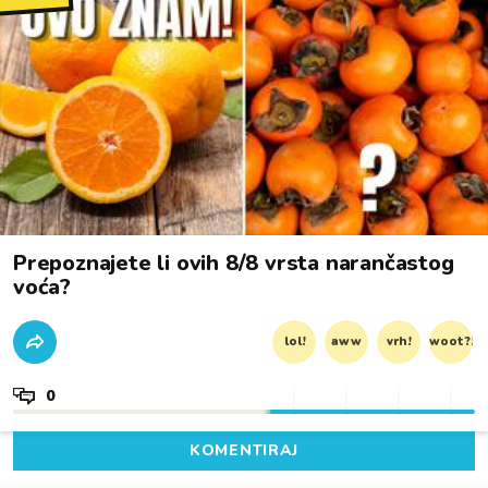
Prepoznajete li ovih 8/8 vrsta narančastog
voća?
lol!
aww
vrh!
woot?!
0
KOMENTIRAJ