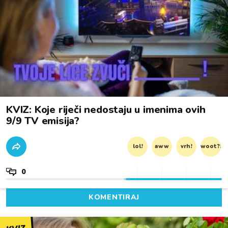
KVIZ: Koje riječi nedostaju u imenima ovih
9/9 TV emisija?
lol!
aww
vrh!
woot?!
0
KOMENTIRAJ