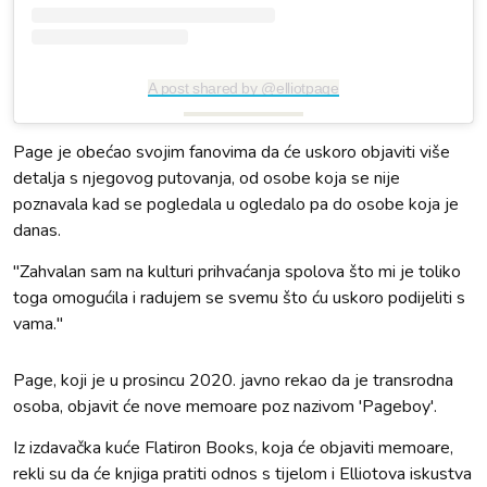
A post shared by @elliotpage
Page je obećao svojim fanovima da će uskoro objaviti više
detalja s njegovog putovanja, od osobe koja se nije
poznavala kad se pogledala u ogledalo pa do osobe koja je
danas.
"Zahvalan sam na kulturi prihvaćanja spolova što mi je toliko
toga omogućila i radujem se svemu što ću uskoro podijeliti s
vama."
Page, koji je u prosincu 2020. javno rekao da je transrodna
osoba, objavit će nove memoare poz nazivom 'Pageboy'.
Iz izdavačka kuće Flatiron Books, koja će objaviti memoare,
rekli su da će knjiga pratiti odnos s tijelom i Elliotova iskustva