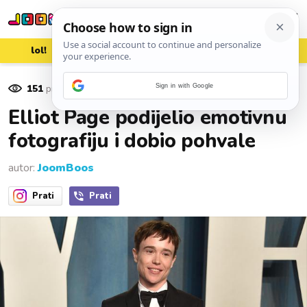
lol!
aww
vrh!
woot?!
151
pregleda
Sign in with Google
15. svibnja 2023.
Elliot Page podijelio emotivnu
fotografiju i dobio pohvale
autor:
JoomBoos
Prati
Prati