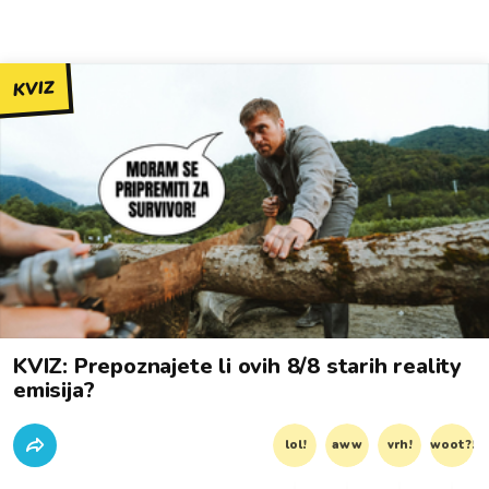
KVIZ
KVIZ: Prepoznajete li ovih 8/8 starih reality
emisija?
lol!
aww
vrh!
woot?!