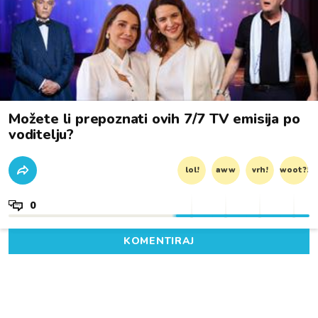
Možete li prepoznati ovih 7/7 TV emisija po
voditelju?
lol!
aww
vrh!
woot?!
0
KOMENTIRAJ