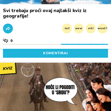
Svi trebaju proći ovaj najlakši kviz iz
geografije!
lol!
aww
vrh!
woot?!
0
KOMENTIRAJ
KVIZ