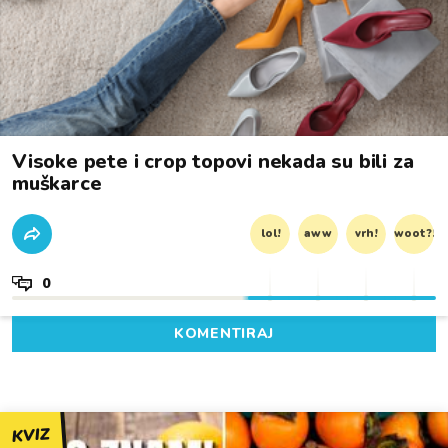
Visoke pete i crop topovi nekada su bili za
muškarce
lol!
aww
vrh!
woot?!
0
KOMENTIRAJ
KVIZ