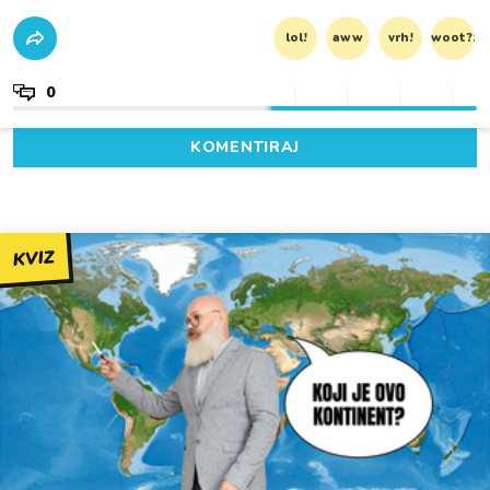
lol!
aww
vrh!
woot?!
0
KOMENTIRAJ
KVIZ