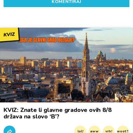
KOMENTIRAJ
KVIZ
KVIZ: Znate li glavne gradove ovih 8/8
država na slovo ‘B’?
lol!
aww
vrh!
woot?!