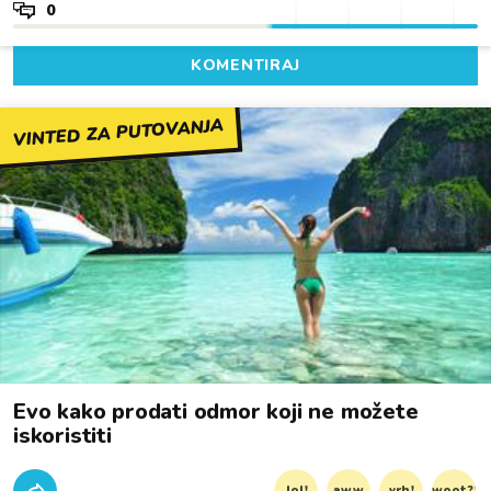
0
KOMENTIRAJ
VINTED ZA PUTOVANJA
Evo kako prodati odmor koji ne možete
iskoristiti
lol!
aww
vrh!
woot?!