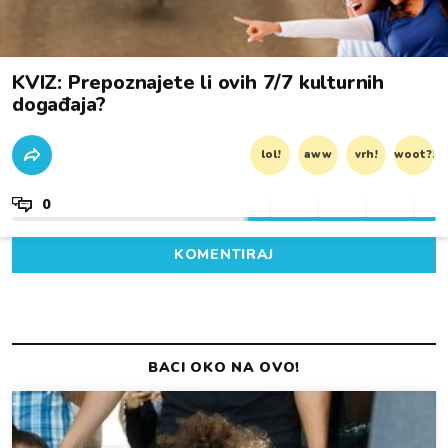
KVIZ: Prepoznajete li ovih 7/7 kulturnih
događaja?
lol!
aww
vrh!
woot?!
0
KOMENTIRAJ