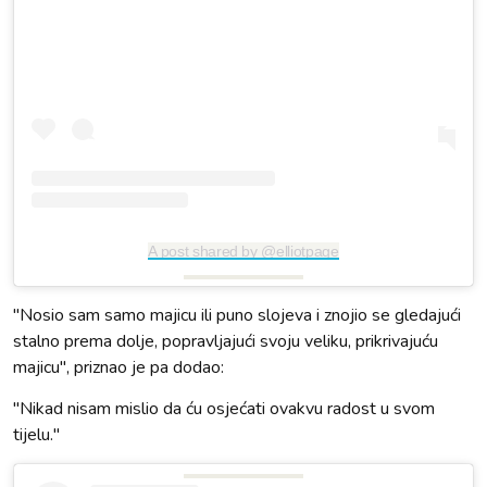
A post shared by @elliotpage
"Nosio sam samo majicu ili puno slojeva i znojio se gledajući
stalno prema dolje, popravljajući svoju veliku, prikrivajuću
majicu", priznao je pa dodao:
"Nikad nisam mislio da ću osjećati ovakvu radost u svom
tijelu."