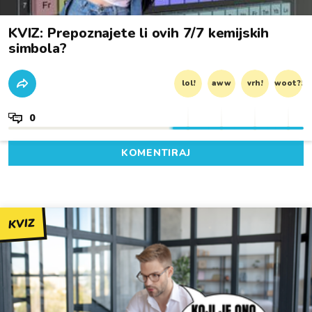
KVIZ: Prepoznajete li ovih 7/7 kemijskih
simbola?
lol!
aww
vrh!
woot?!
0
KOMENTIRAJ
KVIZ