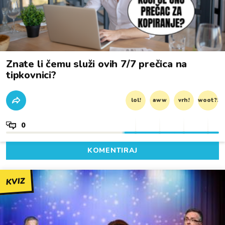
Znate li čemu služi ovih 7/7 prečica na
tipkovnici?
lol!
aww
vrh!
woot?!
0
KOMENTIRAJ
KVIZ