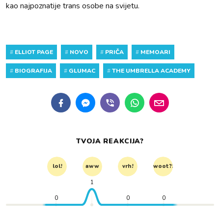
kao najpoznatije trans osobe na svijetu.
#
ELLIOT PAGE
#
NOVO
#
PRIČA
#
MEMOARI
#
BIOGRAFIJA
#
GLUMAC
#
THE UMBRELLA ACADEMY
TVOJA REAKCIJA?
lol!
aww
vrh!
woot?!
1
0
0
0