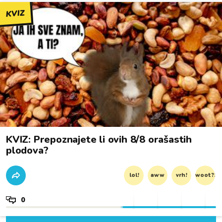
KVIZ
KVIZ: Prepoznajete li ovih 8/8 orašastih
plodova?
lol!
aww
vrh!
woot?!
0