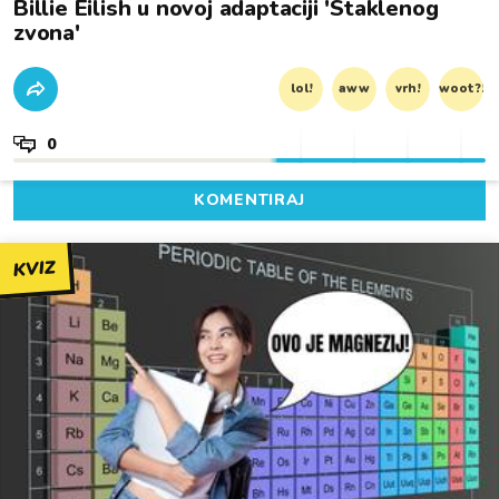
Billie Eilish u novoj adaptaciji 'Staklenog
zvona'
lol!
aww
vrh!
woot?!
0
KOMENTIRAJ
KVIZ