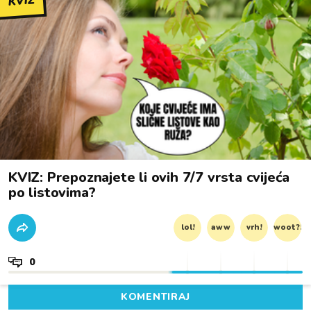
KVIZ
KVIZ: Prepoznajete li ovih 7/7 vrsta cvijeća
po listovima?
lol!
aww
vrh!
woot?!
0
KOMENTIRAJ