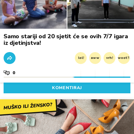
Samo stariji od 20 sjetit će se ovih 7/7 igara
iz djetinjstva!
lol!
aww
vrh!
woot?!
0
KOMENTIRAJ
MUŠKO ILI ŽENSKO?