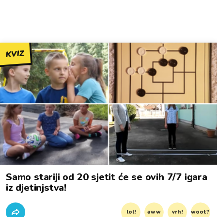
KVIZ
Samo stariji od 20 sjetit će se ovih 7/7 igara
iz djetinjstva!
lol!
aww
vrh!
woot?!