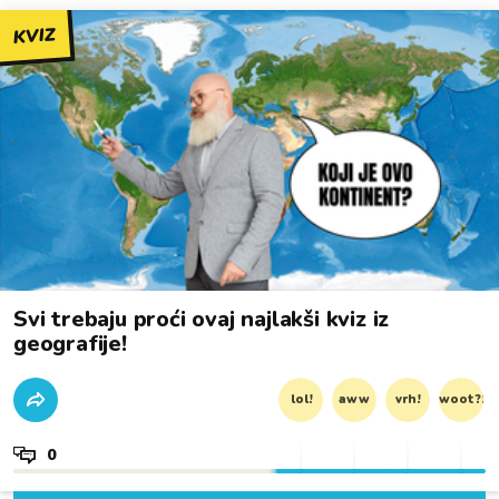
KVIZ
Svi trebaju proći ovaj najlakši kviz iz
geografije!
lol!
aww
vrh!
woot?!
0