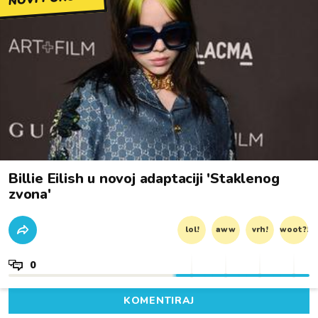
Billie Eilish u novoj adaptaciji 'Staklenog
zvona'
lol!
aww
vrh!
woot?!
0
KOMENTIRAJ