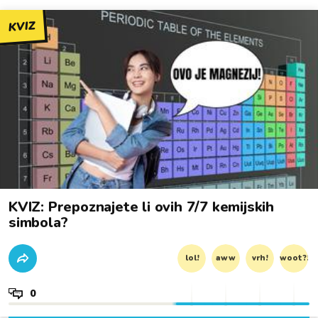
KVIZ
KVIZ: Prepoznajete li ovih 7/7 kemijskih
simbola?
lol!
aww
vrh!
woot?!
0