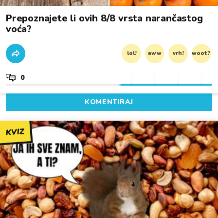
Prepoznajete li ovih 8/8 vrsta narančastog
voća?
lol!
aww
vrh!
woot?!
0
KOMENTIRAJ
KVIZ