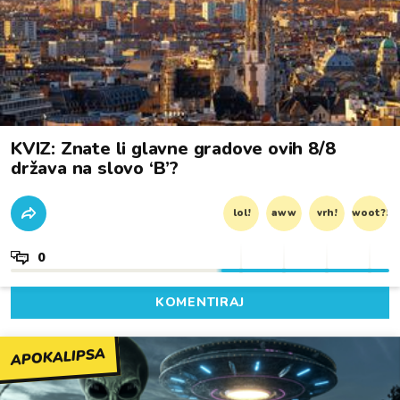
KVIZ: Znate li glavne gradove ovih 8/8
država na slovo ‘B’?
lol!
aww
vrh!
woot?!
0
KOMENTIRAJ
APOKALIPSA