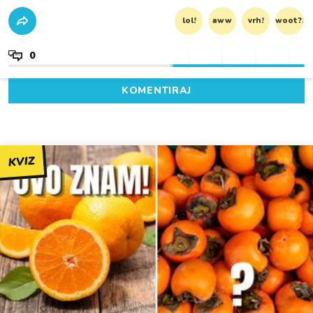
lol!
aww
vrh!
woot?!
0
KOMENTIRAJ
KVIZ