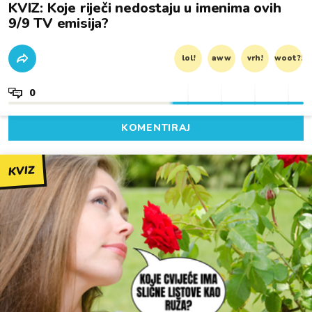
KVIZ: Koje riječi nedostaju u imenima ovih
9/9 TV emisija?
lol!
aww
vrh!
woot?!
0
KOMENTIRAJ
KVIZ