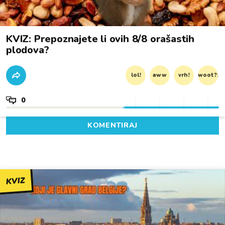
KVIZ: Prepoznajete li ovih 8/8 orašastih
plodova?
lol!
aww
vrh!
woot?!
0
KOMENTIRAJ
KVIZ