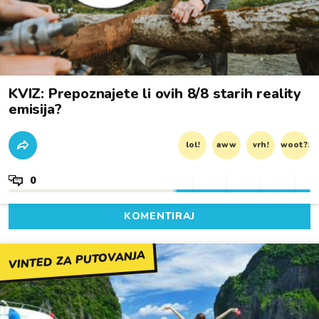
KVIZ: Prepoznajete li ovih 8/8 starih reality
emisija?
lol!
aww
vrh!
woot?!
0
KOMENTIRAJ
VINTED ZA PUTOVANJA