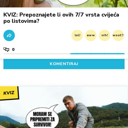
KVIZ: Prepoznajete li ovih 7/7 vrsta cvijeća
po listovima?
lol!
aww
vrh!
woot?!
0
KOMENTIRAJ
KVIZ