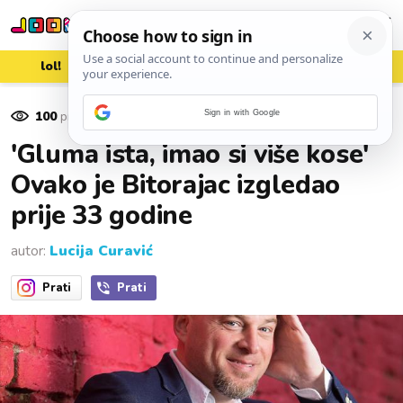
lol!
aww
vrh!
woot?!
100
pregleda
Sign in with Google
03. ožujka 2017.
'Gluma ista, imao si više kose'
Ovako je Bitorajac izgledao
prije 33 godine
autor:
Lucija Curavić
Prati
Prati