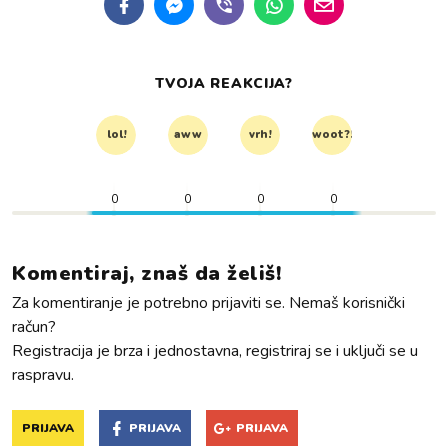
TVOJA REAKCIJA?
lol!
aww
vrh!
woot?!
0
0
0
0
Komentiraj, znaš da želiš!
Za komentiranje je potrebno prijaviti se. Nemaš korisnički
račun?
Registracija je brza i jednostavna, registriraj se i uključi se u
raspravu.
PRIJAVA
PRIJAVA
PRIJAVA