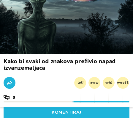
Kako bi svaki od znakova preživio napad
izvanzemaljaca
lol!
aww
vrh!
woot?!
0
KOMENTIRAJ