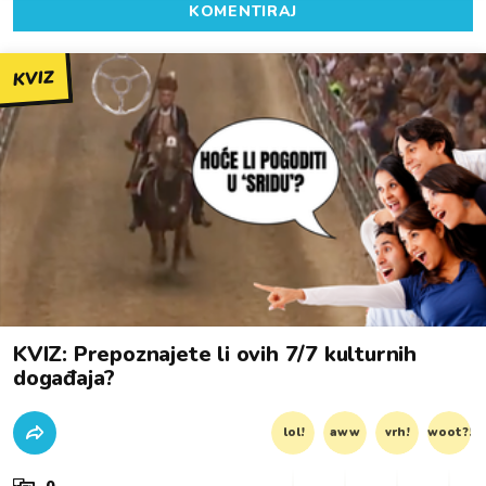
KOMENTIRAJ
KVIZ
KVIZ: Prepoznajete li ovih 7/7 kulturnih
događaja?
lol!
aww
vrh!
woot?!