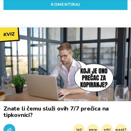
KOMENTIRAJ
KVIZ
Znate li čemu služi ovih 7/7 prečica na
tipkovnici?
lol!
aww
vrh!
woot?!