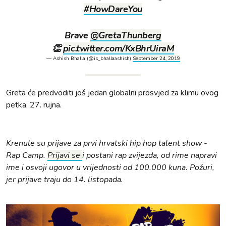
#HowDareYou
Brave
@GretaThunberg
👏
pic.twitter.com/KxBhrUiraM
— Ashish Bhalla (@is_bhallaashish)
September 24, 2019
Greta će predvoditi još jedan globalni prosvjed za klimu ovog
petka, 27. rujna.
Krenule su prijave za prvi hrvatski hip hop talent show -
Rap Camp.
Prijavi se
i postani rap zvijezda, od rime napravi
ime i osvoji ugovor u vrijednosti od 100.000 kuna. Požuri,
jer prijave traju do 14. listopada.