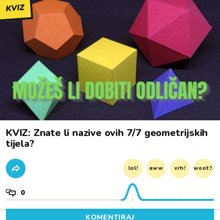
KVIZ
KVIZ: Znate li nazive ovih 7/7 geometrijskih
tijela?
lol!
aww
vrh!
woot?!
0
KOMENTIRAJ