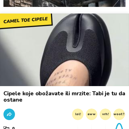
CAMEL TOE CIPELE
Cipele koje obožavate ili mrzite: Tabi je tu da
ostane
lol!
aww
vrh!
woot?!
0