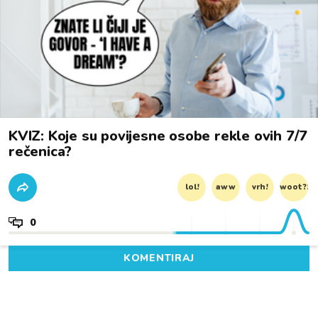
KVIZ: Koje su povijesne osobe rekle ovih 7/7
rečenica?
lol!
aww
vrh!
woot?!
0
KOMENTIRAJ