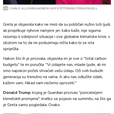
CARLO ALLEGRI/ANDREW HOFSTETTER/REUTERS/PIXSELL
Greta je objasnila kako ne misli da su političari nužno loši ljudi,
ali propitkuje njihove namjere jer, kako kaže, nije sigurna
razumiju li ozbiljnost situacije i ove globalne klimatske krize, s
obzirom na to da ne poduzimaju ništa kako bi se ista
spriječila.
Nakon što ih je prozvala, objasnila im je sve o "total carbon
budgetu" te im poručila: "Vi izdajete nas, mlade ljude, ali mi
smo napokon počeli shvaćati vašu izdaju. Oči svih budućih
generacija su trenutno na vama. A ako nas odlučite izdati,
kažem vam; Nikad vam nećemo oprostiti."
Donald Trump
, kojeg je Guardian prozvao "poricateljem
klimatskih promjena", kratko se pojavio na summitu, na što ga
je Greta samo pogledala. Ovako.