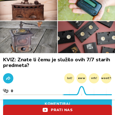
KVIZ: Znate li čemu je služilo ovih 7/7 starih
predmeta?
lol!
aww
vrh!
woot?!
0
KOMENTIRAJ
PRATI NAS