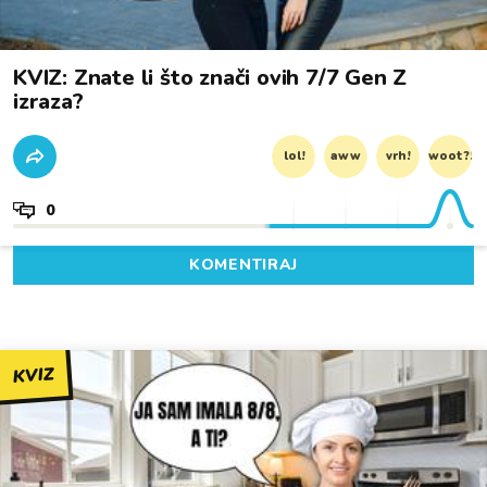
KVIZ: Znate li što znači ovih 7/7 Gen Z
izraza?
lol!
aww
vrh!
woot?!
0
KOMENTIRAJ
KVIZ