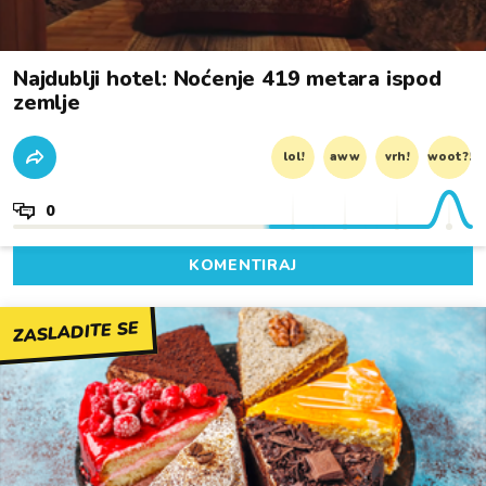
Najdublji hotel: Noćenje 419 metara ispod
zemlje
lol!
aww
vrh!
woot?!
0
KOMENTIRAJ
ZASLADITE SE