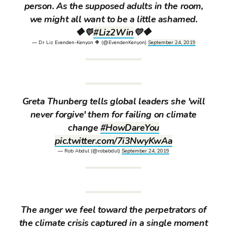
person. As the supposed adults in the room,
we might all want to be a little ashamed.
🔶💛
#Liz2Win
💛🔶
— Dr Liz Evenden-Kenyon 🔶️ (@EvendenKenyon)
September 24, 2019
Greta Thunberg tells global leaders she 'will
never forgive' them for failing on climate
change
#HowDareYou
pic.twitter.com/7i3NwyKwAa
— Rob Abdul (@robabdul)
September 24, 2019
The anger we feel toward the perpetrators of
the climate crisis captured in a single moment