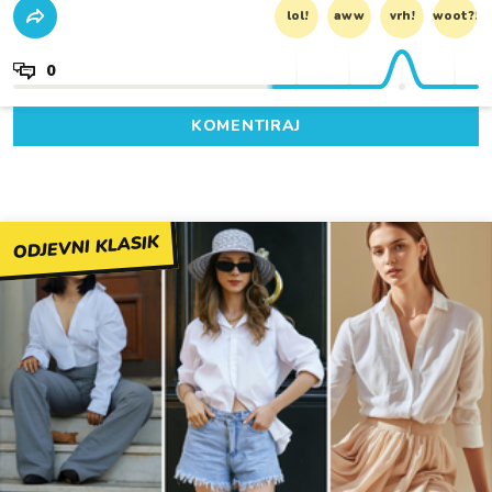
lol!
aww
vrh!
woot?!
0
KOMENTIRAJ
ODJEVNI KLASIK