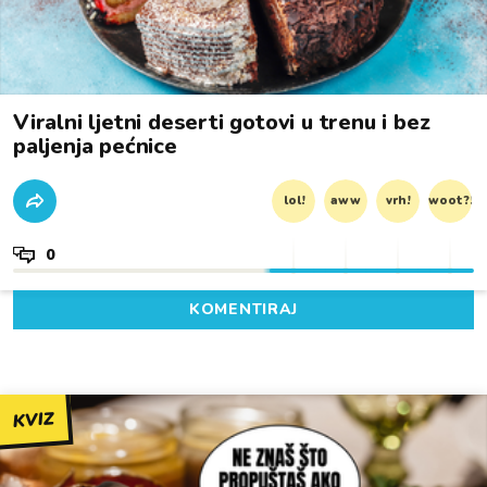
Viralni ljetni deserti gotovi u trenu i bez
paljenja pećnice
lol!
aww
vrh!
woot?!
0
KOMENTIRAJ
KVIZ