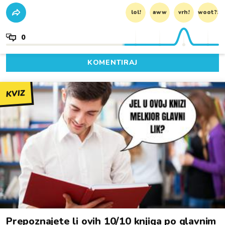
lol!
aww
vrh!
woot?!
0
KOMENTIRAJ
KVIZ
Prepoznajete li ovih 10/10 knjiga po glavnim