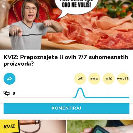
KVIZ: Prepoznajete li ovih 7/7 suhomesnatih
proizvoda?
lol!
aww
vrh!
woot?!
0
KOMENTIRAJ
KVIZ