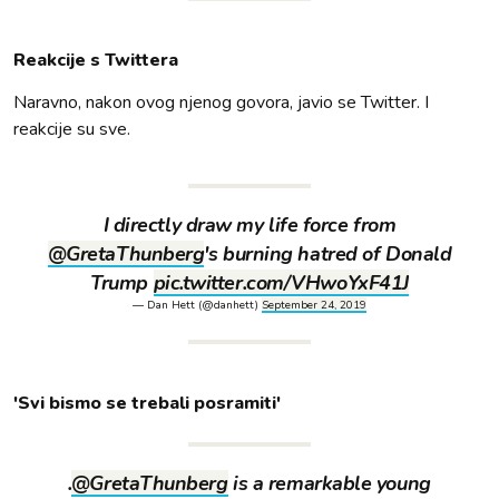
Reakcije s Twittera
Naravno, nakon ovog njenog govora, javio se Twitter. I
reakcije su sve.
I directly draw my life force from
@GretaThunberg
's burning hatred of Donald
Trump
pic.twitter.com/VHwoYxF41J
— Dan Hett (@danhett)
September 24, 2019
'Svi bismo se trebali posramiti'
.
@GretaThunberg
is a remarkable young