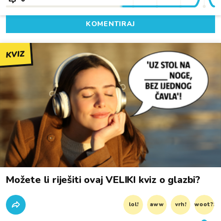
KOMENTIRAJ
KVIZ
Možete li riješiti ovaj VELIKI kviz o glazbi?
lol!
aww
vrh!
woot?!