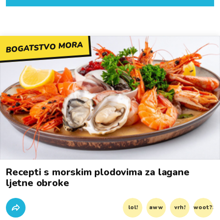
BOGATSTVO MORA
Recepti s morskim plodovima za lagane
ljetne obroke
lol!
aww
vrh!
woot?!