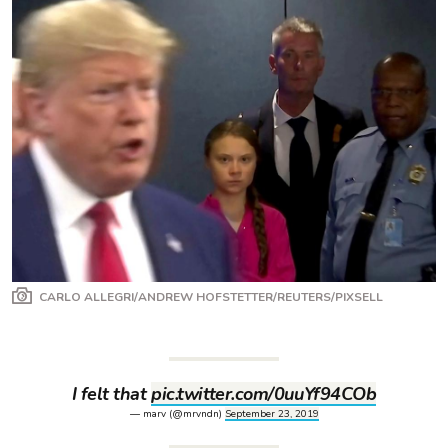
CARLO ALLEGRI/ANDREW HOFSTETTER/REUTERS/PIXSELL
I felt that
pic.twitter.com/0uuYf94COb
— marv (@mrvndn)
September 23, 2019