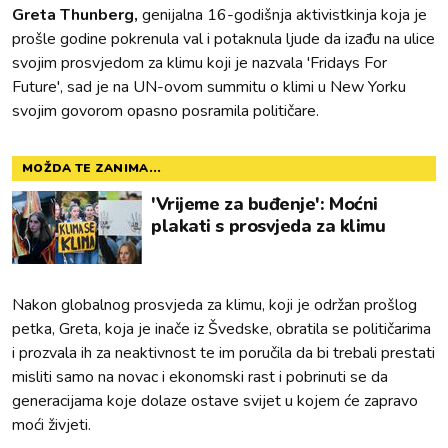
Greta Thunberg,
genijalna 16-godišnja aktivistkinja koja je
prošle godine pokrenula val i potaknula ljude da izađu na ulice
svojim prosvjedom za klimu koji je nazvala 'Fridays For
Future', sad je na UN-ovom summitu o klimi u New Yorku
svojim govorom opasno posramila političare.
MOŽDA TE ZANIMA...
'Vrijeme za buđenje': Moćni
plakati s prosvjeda za klimu
Nakon globalnog prosvjeda za klimu, koji je održan prošlog
petka, Greta, koja je inače iz Švedske, obratila se političarima
i prozvala ih za neaktivnost te im poručila da bi trebali prestati
misliti samo na novac i ekonomski rast i pobrinuti se da
generacijama koje dolaze ostave svijet u kojem će zapravo
moći živjeti.