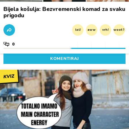
Bijela košulja: Bezvremenski komad za svaku
prigodu
lol!
aww
vrh!
woot?!
0
KOMENTIRAJ
KVIZ