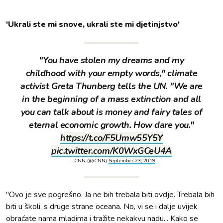
'Ukrali ste mi snove, ukrali ste mi djetinjstvo'
"You have stolen my dreams and my
childhood with your empty words," climate
activist Greta Thunberg tells the UN. "We are
in the beginning of a mass extinction and all
you can talk about is money and fairy tales of
eternal economic growth. How dare you."
https://t.co/F5Umw55Y5Y
pic.twitter.com/K0WxGCeU4A
— CNN (@CNN)
September 23, 2019
"Ovo je sve pogrešno. Ja ne bih trebala biti ovdje. Trebala bih
biti u školi, s druge strane oceana. No, vi se i dalje uvijek
obraćate nama mladima i tražite nekakvu nadu... Kako se