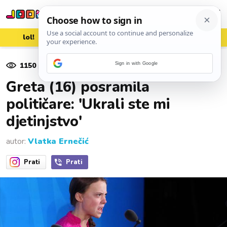
lol!
aww
vrh!
woot?!
1150
pregleda
Sign in with Google
24. rujna 2019.
Greta (16) posramila
političare: 'Ukrali ste mi
djetinjstvo'
autor:
Vlatka Ernečić
Prati
Prati