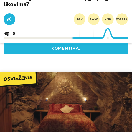
likovima?
lol!
aww
vrh!
woot?!
0
KOMENTIRAJ
OSVJEŽENJE