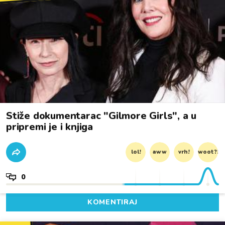
Stiže dokumentarac "Gilmore Girls", a u
pripremi je i knjiga
lol!
aww
vrh!
woot?!
0
KOMENTIRAJ