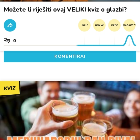
Možete li riješiti ovaj VELIKI kviz o glazbi?
lol!
aww
vrh!
woot?!
0
KOMENTIRAJ
KVIZ