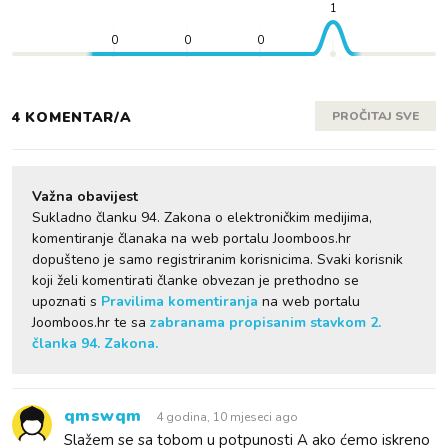
1
0
0
0
4 KOMENTAR/A
PROČITAJ SVE
Važna obavijest
Sukladno članku 94. Zakona o elektroničkim medijima,
komentiranje članaka na web portalu Joomboos.hr
dopušteno je samo registriranim korisnicima. Svaki korisnik
koji želi komentirati članke obvezan je prethodno se
upoznati s
Pravilima komentiranja
na web portalu
Joomboos.hr te sa
zabranama propisanim stavkom 2.
članka 94. Zakona.
qmswqm
4 godina, 10 mjeseci ago
Slažem se sa tobom u potpunosti A ako ćemo iskreno