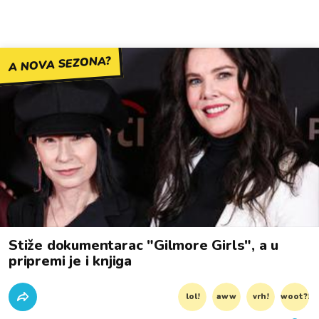
A NOVA SEZONA?
Stiže dokumentarac "Gilmore Girls", a u
pripremi je i knjiga
lol!
aww
vrh!
woot?!