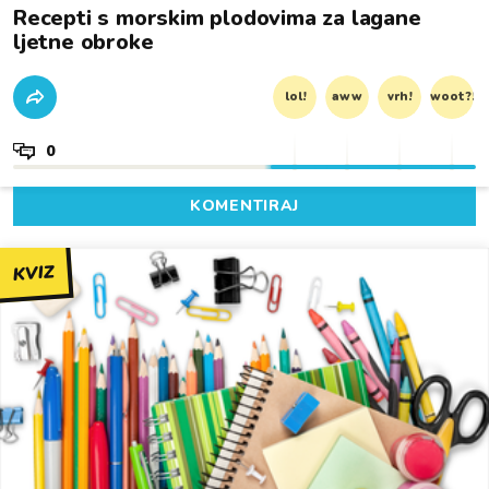
Recepti s morskim plodovima za lagane
ljetne obroke
lol!
aww
vrh!
woot?!
0
KOMENTIRAJ
KVIZ