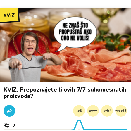
KVIZ
KVIZ: Prepoznajete li ovih 7/7 suhomesnatih
proizvoda?
lol!
aww
vrh!
woot?!
0