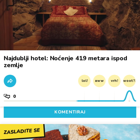
Najdublji hotel: Noćenje 419 metara ispod
zemlje
lol!
aww
vrh!
woot?!
0
KOMENTIRAJ
ZASLADITE SE