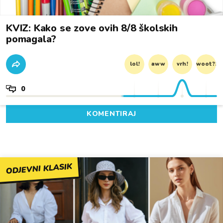
KVIZ: Kako se zove ovih 8/8 školskih
pomagala?
lol!
aww
vrh!
woot?!
0
KOMENTIRAJ
ODJEVNI KLASIK