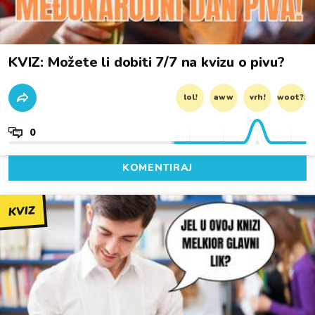
KVIZ: Možete li dobiti 7/7 na kvizu o pivu?
lol!
aww
vrh!
woot?!
0
KOMENTIRAJ
KVIZ