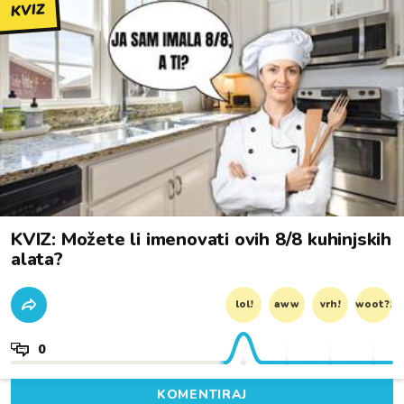
KVIZ
KVIZ: Možete li imenovati ovih 8/8 kuhinjskih
alata?
lol!
aww
vrh!
woot?!
0
KOMENTIRAJ