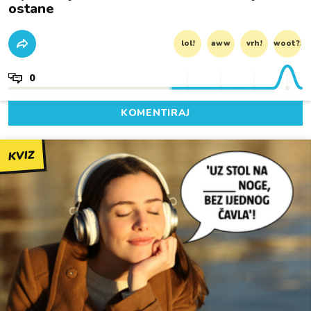
ostane
lol!
aww
vrh!
woot?!
0
KOMENTIRAJ
KVIZ