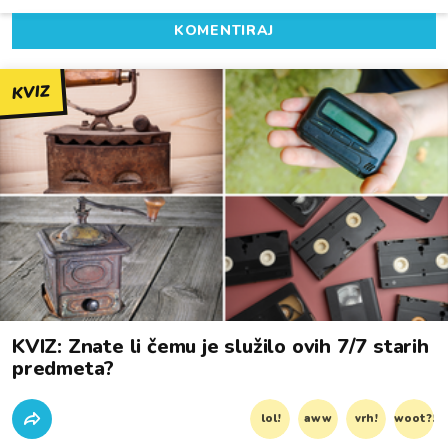
KOMENTIRAJ
KVIZ
KVIZ: Znate li čemu je služilo ovih 7/7 starih
predmeta?
lol!
aww
vrh!
woot?!