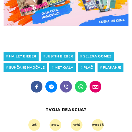
#
HAILEY BIEBER
#
JUSTIN BIEBER
#
SELENA GOMEZ
#
SUNČANE NAOČALE
#
MET GALA
#
PLAČ
#
PLAKANJE
TVOJA REAKCIJA?
lol!
aww
vrh!
woot?!