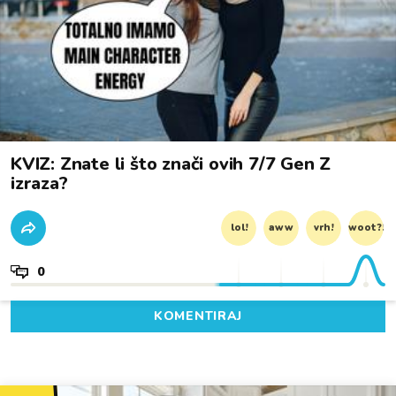
KVIZ: Znate li što znači ovih 7/7 Gen Z
izraza?
lol!
aww
vrh!
woot?!
0
KOMENTIRAJ