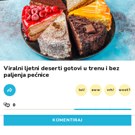
Viralni ljetni deserti gotovi u trenu i bez
paljenja pećnice
lol!
aww
vrh!
woot?!
0
KOMENTIRAJ