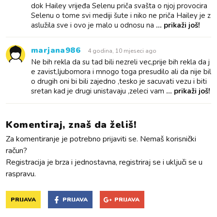
dok Hailey vrijeđa Selenu priča svašta o njoj provocira
Selenu o tome svi mediji šute i niko ne priča Hailey je z
aslužila sve i ovo je malo u odnosu na
... prikaži još!
marjana986
4 godina, 10 mjeseci ago
Ne bih rekla da su tad bili nezreli vec,prije bih rekla da j
e zavist,ljubomora i mnogo toga presudilo ali da nije bil
o drugih oni bi bili zajedno ,tesko je sacuvati vezu i biti
sretan kad je drugi unistavaju ,zeleci vam
... prikaži još!
Komentiraj, znaš da želiš!
Za komentiranje je potrebno prijaviti se. Nemaš korisnički
račun?
Registracija je brza i jednostavna, registriraj se i uključi se u
raspravu.
PRIJAVA
PRIJAVA
PRIJAVA