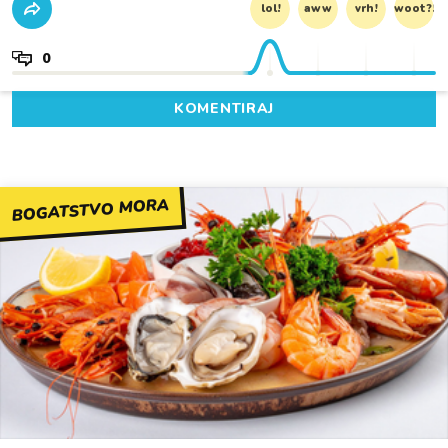
lol!
aww
vrh!
woot?!
0
KOMENTIRAJ
BOGATSTVO MORA