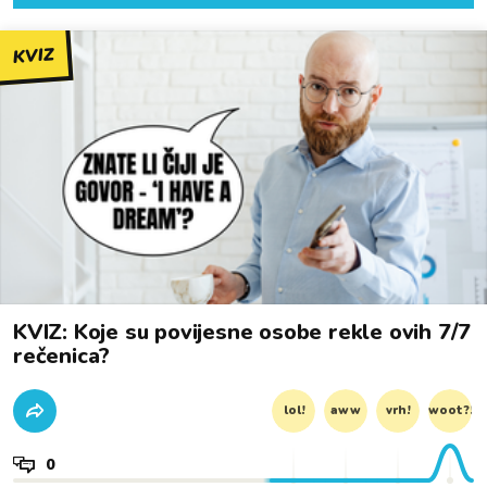
KVIZ
KVIZ: Koje su povijesne osobe rekle ovih 7/7
rečenica?
lol!
aww
vrh!
woot?!
0