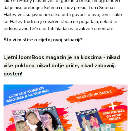
Iako su Hailey i Justin već tri godine u braku, mnogi fanovi i
dalje nisu preboljeli Selenu i njihov prekid. I on i Selena i
Hailey već su javno nekoliko puta govorili o ovoj temi i iako
se Hailey trudi da je ovakve stvari ne pogađaju, nekad je
jednostavno teško ostati hladan na ovakve komentare.
Što vi mislite o cijeloj ovoj situaciji?
Ljetni JoomBoos magazin je na kioscima - nikad
više poklona, nikad bolje priče, nikad zabavniji
posteri!