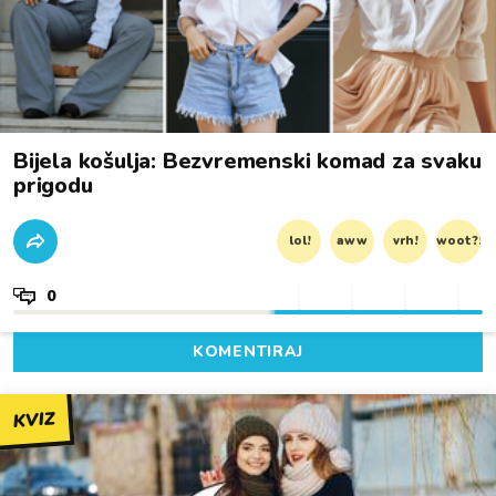
Bijela košulja: Bezvremenski komad za svaku
prigodu
lol!
aww
vrh!
woot?!
0
KOMENTIRAJ
KVIZ