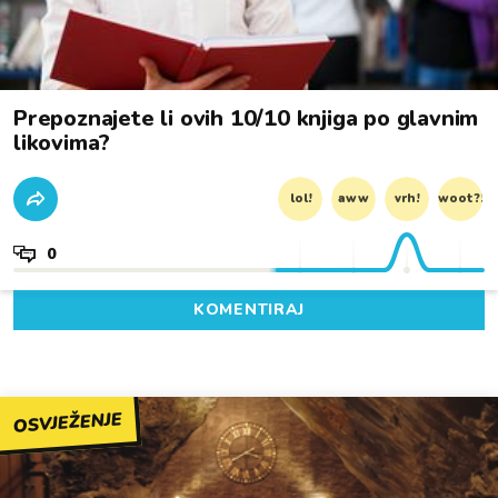
Prepoznajete li ovih 10/10 knjiga po glavnim
likovima?
lol!
aww
vrh!
woot?!
0
KOMENTIRAJ
OSVJEŽENJE