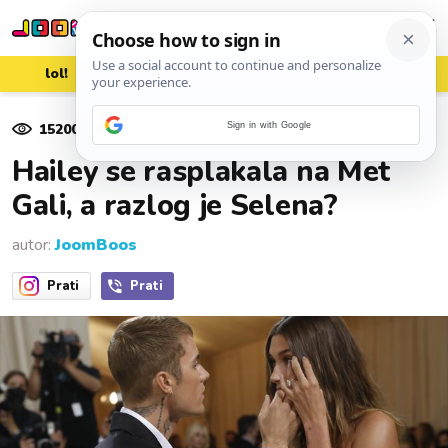
lol!
aww
vrh!
woot?!
15200
pregleda
Sign in with Google
17. rujna 2021.
Hailey se rasplakala na Met
Gali, a razlog je Selena?
autor:
JoomBoos
Prati
Prati