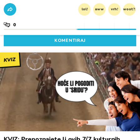
lol!
aww
vrh!
woot?!
0
KOMENTIRAJ
KVIZ
KVIZ: Prepoznajete li ovih 7/7 kulturnih