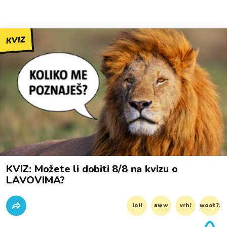
KVIZ
KVIZ: Možete li dobiti 8/8 na kvizu o
LAVOVIMA?
lol!
aww
vrh!
woot?!