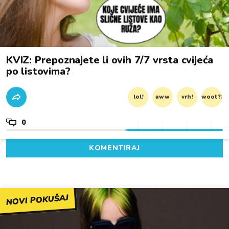
KVIZ: Prepoznajete li ovih 7/7 vrsta cvijeća
po listovima?
lol!
aww
vrh!
woot?!
0
KOMENTIRAJ
NOVI POKUŠAJ