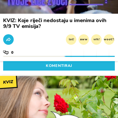
KVIZ: Koje riječi nedostaju u imenima ovih
9/9 TV emisija?
lol!
aww
vrh!
woot?!
0
KOMENTIRAJ
KVIZ