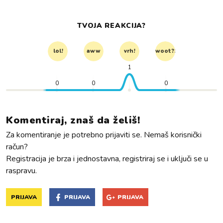
TVOJA REAKCIJA?
lol!
aww
vrh!
woot?!
1
0
0
0
Komentiraj, znaš da želiš!
Za komentiranje je potrebno prijaviti se. Nemaš korisnički
račun?
Registracija je brza i jednostavna, registriraj se i uključi se u
raspravu.
PRIJAVA
PRIJAVA
PRIJAVA