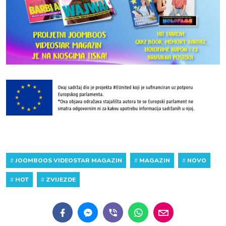
#
JOOMBOOS VIDEOSTAR MAGAZIN
#
MAGAZIN
#
NOVO
#
HOT
#
ZVIJEZDE