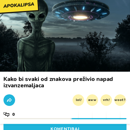
APOKALIPSA
Kako bi svaki od znakova preživio napad
izvanzemaljaca
lol!
aww
vrh!
woot?!
0
KOMENTIRAJ