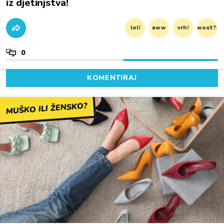
iz djetinjstva!
lol!
aww
vrh!
woot?!
0
KOMENTIRAJ
MUŠKO ILI ŽENSKO?