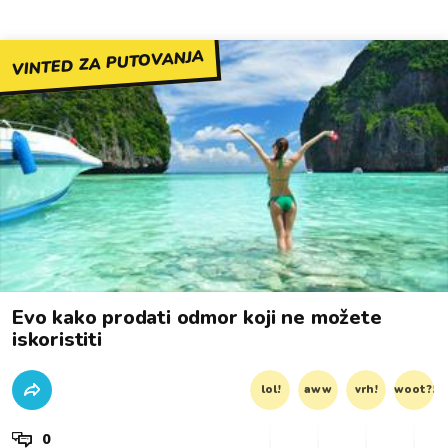
VINTED ZA PUTOVANJA
Evo kako prodati odmor koji ne možete
iskoristiti
lol!
aww
vrh!
woot?!
0