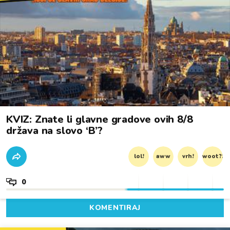
KVIZ: Znate li glavne gradove ovih 8/8
država na slovo ‘B’?
lol!
aww
vrh!
woot?!
0
KOMENTIRAJ