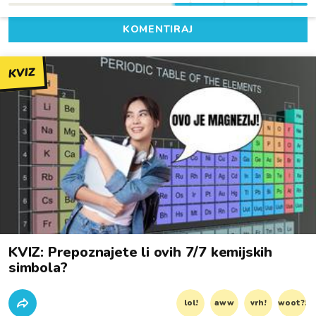
KOMENTIRAJ
KVIZ
KVIZ: Prepoznajete li ovih 7/7 kemijskih
simbola?
lol!
aww
vrh!
woot?!