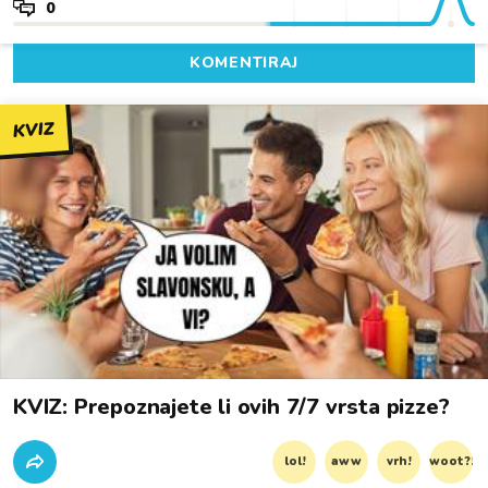
0
KOMENTIRAJ
KVIZ
KVIZ: Prepoznajete li ovih 7/7 vrsta pizze?
lol!
aww
vrh!
woot?!