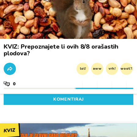
KVIZ: Prepoznajete li ovih 8/8 orašastih
plodova?
lol!
aww
vrh!
woot?!
0
KOMENTIRAJ
KVIZ