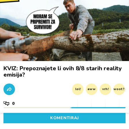
KVIZ: Prepoznajete li ovih 8/8 starih reality
emisija?
lol!
aww
vrh!
woot?!
0
KOMENTIRAJ