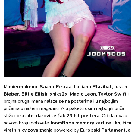
Mimiermakeup, SaamoPetraa, Luciano Plazibat, Justin
Bieber, Billie Eilish, xniks2x, Magic Leon, Taylor Swift
i
brojna druga imena nalaze se na posterima i u najboljim
pričama u našem magazinu. A u paketu osim najboljih priča
stižu i
brutalni darovi te čak 23 hit postera.
Od darova u
novom broju dobivate
JoomBoos memory kartice i knjižicu
viralnih kvizova
znanja powered by
Europski Parlament,
a