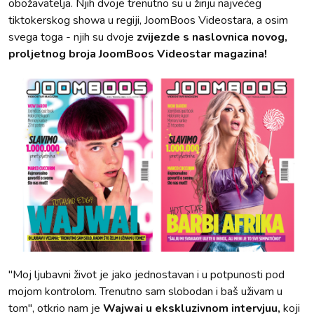
obožavatelja. Njih dvoje trenutno su u žiriju najvećeg
tiktokerskog showa u regiji, JoomBoos Videostara, a osim
svega toga - njih su dvoje
zvijezde s naslovnica novog,
proljetnog broja JoomBoos Videostar magazina!
"Moj ljubavni život je jako jednostavan i u potpunosti pod
mojom kontrolom. Trenutno sam slobodan i baš uživam u
tom", otkrio nam je
Wajwai u ekskluzivnom intervjuu,
koji