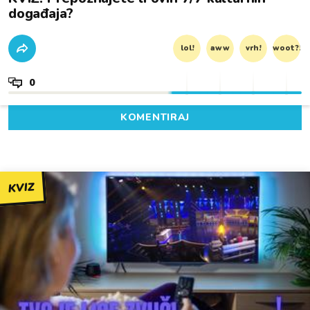
događaja?
lol!
aww
vrh!
woot?!
0
KOMENTIRAJ
KVIZ