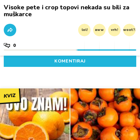
Visoke pete i crop topovi nekada su bili za
muškarce
lol!
aww
vrh!
woot?!
0
KOMENTIRAJ
KVIZ