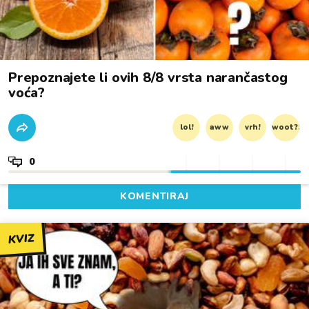
Prepoznajete li ovih 8/8 vrsta narančastog
voća?
lol!
aww
vrh!
woot?!
0
KOMENTIRAJ
KVIZ