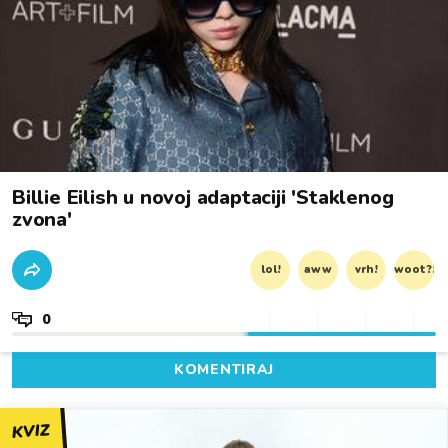
Billie Eilish u novoj adaptaciji 'Staklenog
zvona'
lol!
aww
vrh!
woot?!
0
KOMENTIRAJ
KVIZ