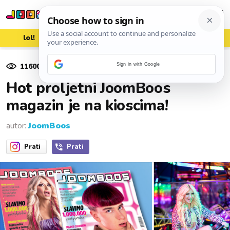
lol!
aww
vrh!
woot?!
116008
pregleda
Sign in with Google
19. travnja 2022.
Hot proljetni JoomBoos
magazin je na kioscima!
autor:
JoomBoos
Prati
Prati