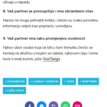
uživaju u napadu.
8. Vaš partner je preosjetljiv i ima obrambeni stav
Narcisi ne mogu prihvatiti kritiku i skloni su svaku povratnu
informaciju vidjeti kao prijeteću i uvredljivu.
9. Vaš partner ima lako promjenjivu osobnost
Njihov izbor osobe koja će biti u tom trenutku često se
temelji na društvu u kojem se nalaze, njihovom cilju i tome
hoće li imati koristi, piše
YourTango
.
#
JOOMBOOS
#
LJUBAV I ODNOSI
#
VEZE
#
PARTNERI
#
LOŠA VEZA