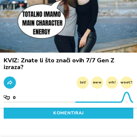
KVIZ: Znate li što znači ovih 7/7 Gen Z
izraza?
lol!
aww
vrh!
woot?!
0
KOMENTIRAJ