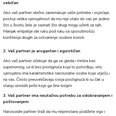
sebičan
Ako vaš partner obično zanemaruje vaše potrebe i osjećaje,
postoji velika vjerojatnost da mu nije stalo do vas jer jedino
što u životu žele je saznati što drugi mogu učiniti za njih.
Manjak empatije ide ruku pod ruku sa sposobnošću
korištenja drugih za ostvarenje osobne koristi.
2. Vaš partner je arogantan i egoističan
Ako vaš partner očekuje da ga se gleda i tretira kao
superiornog, sa ili bez postignuća koja to potvrđuju, vrlo
vjerojatno ima karakteristike narcisoidne osobe koje utječu i
na vas. Često preuveličavaju svoja postignuća ili su čak u
stanju izmisliti priče koje ga čine boljim.
3. Vaš partner ima neutaživu potrebu za odobravanjem i
poštovanjem
Narcisoidni partner traži da mu neprestano podižete ego i