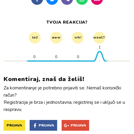
TVOJA REAKCIJA?
lol!
aww
vrh!
woot?!
1
0
0
0
Komentiraj, znaš da želiš!
Za komentiranje je potrebno prijaviti se. Nemaš korisnički
račun?
Registracija je brza i jednostavna, registriraj se i uključi se u
raspravu.
PRIJAVA
PRIJAVA
PRIJAVA