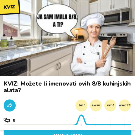
KVIZ
KVIZ: Možete li imenovati ovih 8/8 kuhinjskih
alata?
lol!
aww
vrh!
woot?!
0