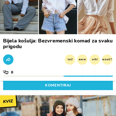
Bijela košulja: Bezvremenski komad za svaku
prigodu
lol!
aww
vrh!
woot?!
0
KOMENTIRAJ
KVIZ