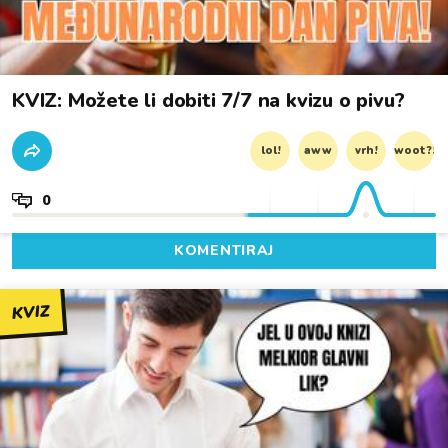
KVIZ: Možete li dobiti 7/7 na kvizu o pivu?
lol!
aww
vrh!
woot?!
0
KOMENTIRAJ
KVIZ