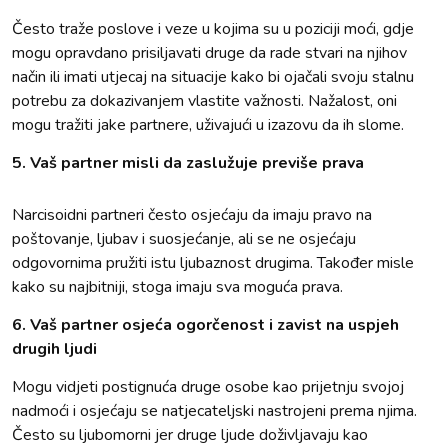
Često traže poslove i veze u kojima su u poziciji moći, gdje
mogu opravdano prisiljavati druge da rade stvari na njihov
način ili imati utjecaj na situacije kako bi ojačali svoju stalnu
potrebu za dokazivanjem vlastite važnosti. Nažalost, oni
mogu tražiti jake partnere, uživajući u izazovu da ih slome.
5. Vaš partner misli da zaslužuje previše prava
Narcisoidni partneri često osjećaju da imaju pravo na
poštovanje, ljubav i suosjećanje, ali se ne osjećaju
odgovornima pružiti istu ljubaznost drugima. Također misle
kako su najbitniji, stoga imaju sva moguća prava.
6. Vaš partner osjeća ogorčenost i zavist na uspjeh
drugih ljudi
Mogu vidjeti postignuća druge osobe kao prijetnju svojoj
nadmoći i osjećaju se natjecateljski nastrojeni prema njima.
Često su ljubomorni jer druge ljude doživljavaju kao