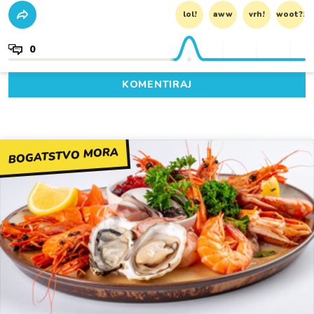
lol!
aww
vrh!
woot?!
0
KOMENTIRAJ
BOGATSTVO MORA