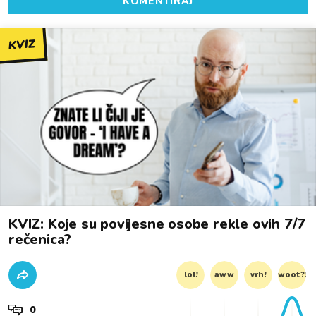
KOMENTIRAJ
KVIZ
KVIZ: Koje su povijesne osobe rekle ovih 7/7
rečenica?
lol!
aww
vrh!
woot?!
0