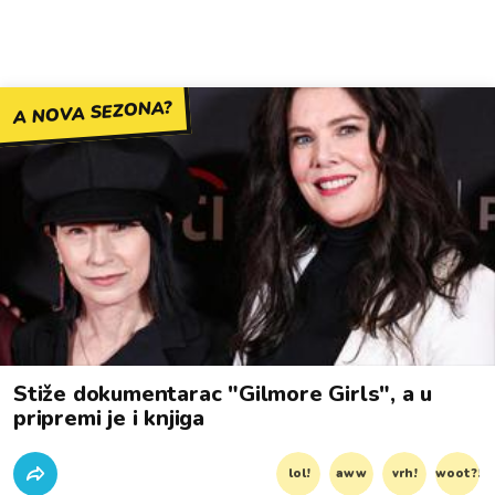
A NOVA SEZONA?
Stiže dokumentarac "Gilmore Girls", a u
pripremi je i knjiga
lol!
aww
vrh!
woot?!