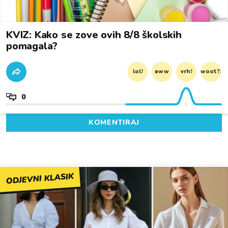
KVIZ: Kako se zove ovih 8/8 školskih
pomagala?
lol!
aww
vrh!
woot?!
0
KOMENTIRAJ
ODJEVNI KLASIK