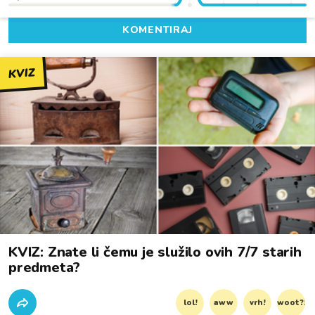
KOMENTIRAJ
KVIZ
KVIZ: Znate li čemu je služilo ovih 7/7 starih
predmeta?
lol!
aww
vrh!
woot?!