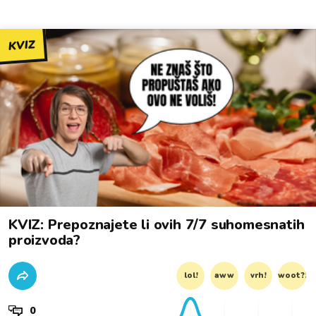
KVIZ
KVIZ: Prepoznajete li ovih 7/7 suhomesnatih
proizvoda?
lol!
aww
vrh!
woot?!
0