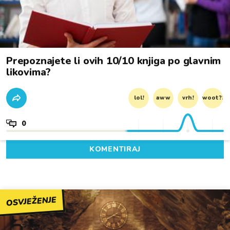
Prepoznajete li ovih 10/10 knjiga po glavnim
likovima?
lol!
aww
vrh!
woot?!
0
KOMENTIRAJ
OSVJEŽENJE