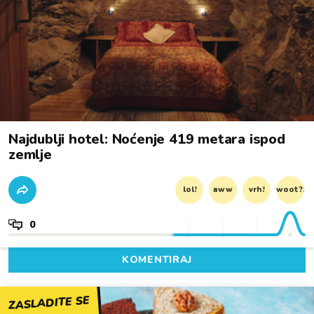
Najdublji hotel: Noćenje 419 metara ispod
zemlje
lol!
aww
vrh!
woot?!
0
KOMENTIRAJ
ZASLADITE SE