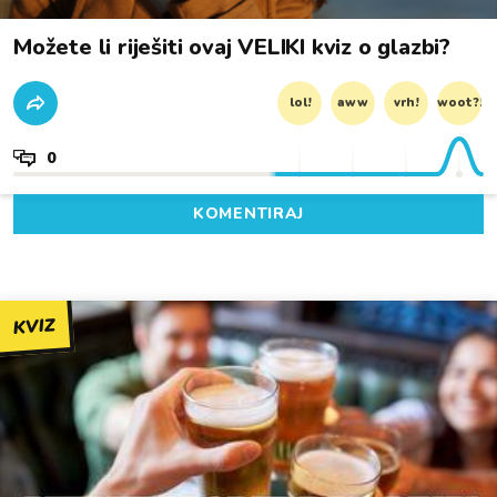
Možete li riješiti ovaj VELIKI kviz o glazbi?
lol!
aww
vrh!
woot?!
0
KOMENTIRAJ
KVIZ