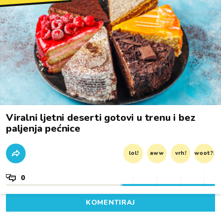
Viralni ljetni deserti gotovi u trenu i bez
paljenja pećnice
lol!
aww
vrh!
woot?!
0
KOMENTIRAJ