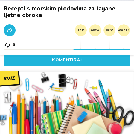
Recepti s morskim plodovima za lagane
ljetne obroke
lol!
aww
vrh!
woot?!
0
KOMENTIRAJ
KVIZ