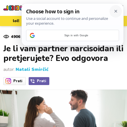
lol!
aww
vrh!
woot?!
4906
pregleda
Sign in with Google
03. prosinca 2023.
Je li vam partner narcisoidan ili
pretjerujete? Evo odgovora
autor:
Natali Smirčić
Prati
Prati