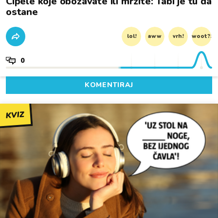
Cipele koje obožavate ili mrzite: Tabi je tu da
ostane
lol!
aww
vrh!
woot?!
0
KOMENTIRAJ
KVIZ