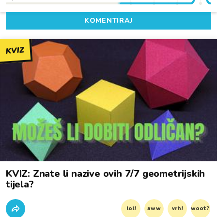
KOMENTIRAJ
KVIZ
KVIZ: Znate li nazive ovih 7/7 geometrijskih
tijela?
lol!
aww
vrh!
woot?!