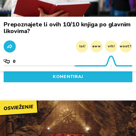
Prepoznajete li ovih 10/10 knjiga po glavnim
likovima?
lol!
aww
vrh!
woot?!
0
KOMENTIRAJ
OSVJEŽENJE