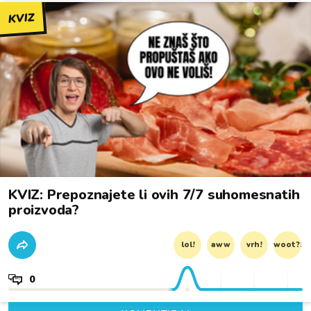
KVIZ
KVIZ: Prepoznajete li ovih 7/7 suhomesnatih
proizvoda?
lol!
aww
vrh!
woot?!
0