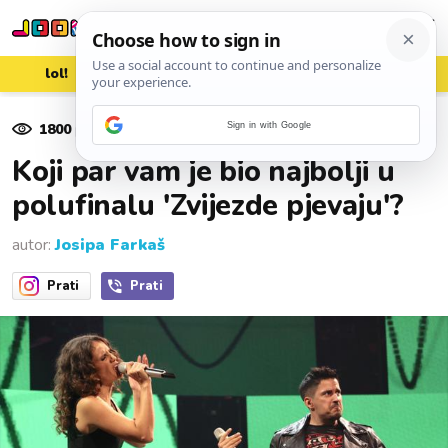
lol!
aww
vrh!
woot?!
1800
pregleda
Sign in with Google
13. studenoga 2022.
Koji par vam je bio najbolji u
polufinalu 'Zvijezde pjevaju'?
autor:
Josipa Farkaš
Prati
Prati