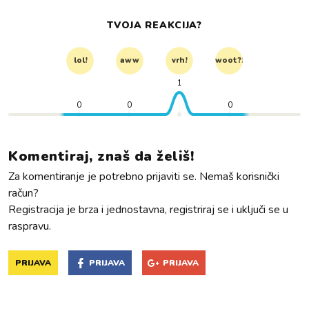
TVOJA REAKCIJA?
lol!
aww
vrh!
woot?!
1
0
0
0
Komentiraj, znaš da želiš!
Za komentiranje je potrebno prijaviti se. Nemaš korisnički
račun?
Registracija je brza i jednostavna, registriraj se i uključi se u
raspravu.
PRIJAVA
PRIJAVA
PRIJAVA