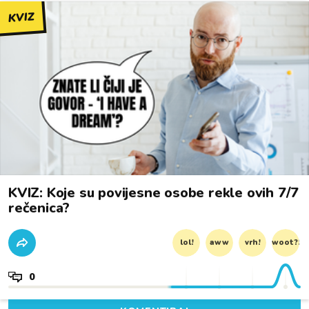
KVIZ
KVIZ: Koje su povijesne osobe rekle ovih 7/7
rečenica?
lol!
aww
vrh!
woot?!
0