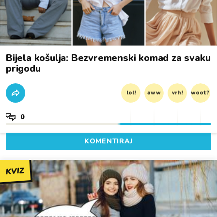
Bijela košulja: Bezvremenski komad za svaku
prigodu
lol!
aww
vrh!
woot?!
0
KOMENTIRAJ
KVIZ