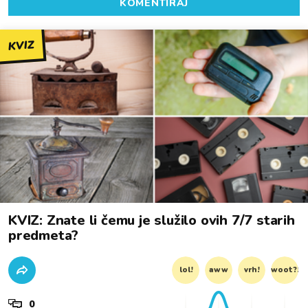
KOMENTIRAJ
KVIZ
KVIZ: Znate li čemu je služilo ovih 7/7 starih
predmeta?
lol!
aww
vrh!
woot?!
0