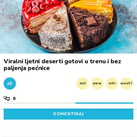
Viralni ljetni deserti gotovi u trenu i bez
paljenja pećnice
lol!
aww
vrh!
woot?!
0
KOMENTIRAJ