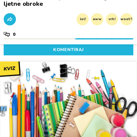
ljetne obroke
lol!
aww
vrh!
woot?!
0
KOMENTIRAJ
KVIZ