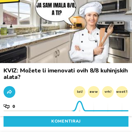
KVIZ: Možete li imenovati ovih 8/8 kuhinjskih
alata?
lol!
aww
vrh!
woot?!
0
KOMENTIRAJ