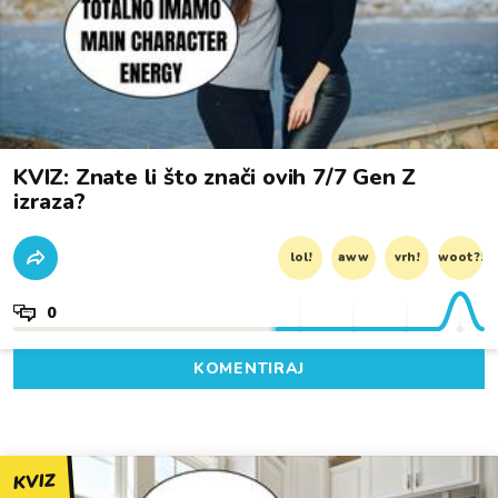
KVIZ: Znate li što znači ovih 7/7 Gen Z
izraza?
lol!
aww
vrh!
woot?!
0
KOMENTIRAJ
KVIZ