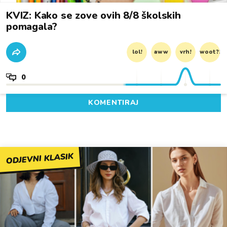
KVIZ: Kako se zove ovih 8/8 školskih
pomagala?
lol!
aww
vrh!
woot?!
0
KOMENTIRAJ
ODJEVNI KLASIK