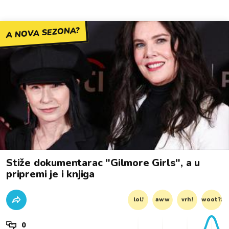
A NOVA SEZONA?
Stiže dokumentarac "Gilmore Girls", a u
pripremi je i knjiga
lol!
aww
vrh!
woot?!
0