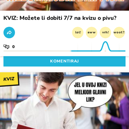
KVIZ: Možete li dobiti 7/7 na kvizu o pivu?
lol!
aww
vrh!
woot?!
0
KOMENTIRAJ
KVIZ