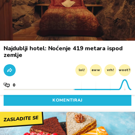
Najdublji hotel: Noćenje 419 metara ispod
zemlje
lol!
aww
vrh!
woot?!
0
KOMENTIRAJ
ZASLADITE SE