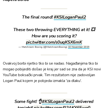
The final round!
#KSILoganPaul2
These two throwing EVERYTHING at it! 💥
How are you scoring it?
pic.twitter.com/s0uqKSX6mK
— Matchroom Boxing (@MatchroomBoxing)
10 November 2019
Ovakvoj borbi rijetko tko bi se nadao. Nagađanjima tko bi
mogao pobijediti došao je kraj jer sad se zna da je KSI novi
YouTube boksački prvak. Tim rezultatom nije zadovoljan
Logan Paul kojem je pobjeda izmakla 'za dlaku'.
Some fight! 👌
#KSILoganPaul2
delivered
tonight!
pic.twitter.com/02AKY65wo0