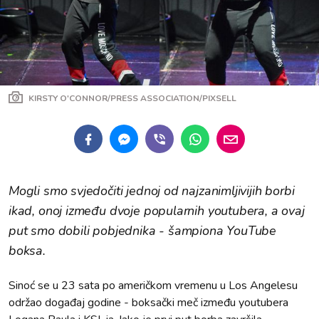
KIRSTY O'CONNOR/PRESS ASSOCIATION/PIXSELL
Mogli smo svjedočiti jednoj od najzanimljivijih borbi
ikad, onoj između dvoje popularnih youtubera, a ovaj
put smo dobili pobjednika - šampiona YouTube
boksa.
Sinoć se u 23 sata po američkom vremenu u Los Angelesu
održao događaj godine - boksački meč između youtubera