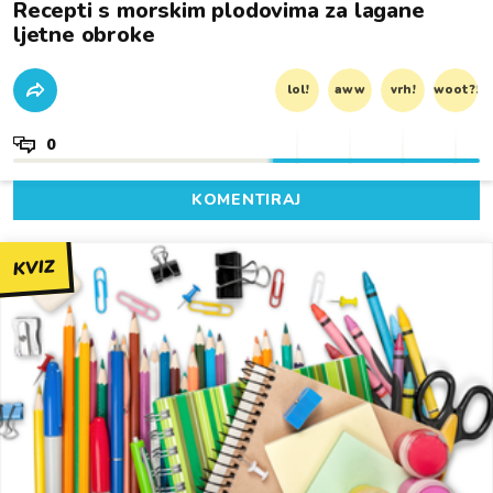
Recepti s morskim plodovima za lagane
ljetne obroke
lol!
aww
vrh!
woot?!
0
KOMENTIRAJ
KVIZ