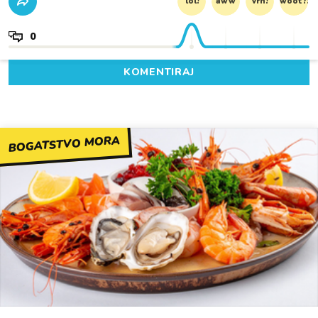
lol!
aww
vrh!
woot?!
0
KOMENTIRAJ
BOGATSTVO MORA