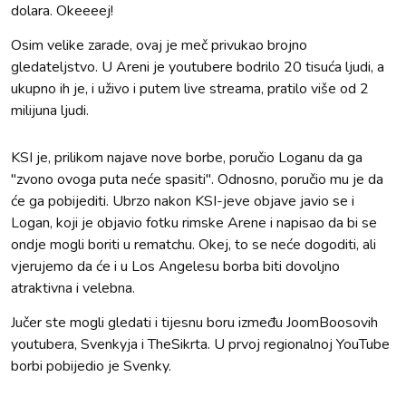
dolara. Okeeeej!
Osim velike zarade, ovaj je meč privukao brojno
gledateljstvo. U Areni je youtubere bodrilo 20 tisuća ljudi, a
ukupno ih je, i uživo i putem live streama, pratilo više od 2
milijuna ljudi.
KSI je, prilikom najave nove borbe, poručio Loganu da ga
"zvono ovoga puta neće spasiti". Odnosno, poručio mu je da
će ga pobijediti. Ubrzo nakon KSI-jeve objave javio se i
Logan, koji je objavio fotku rimske Arene i napisao da bi se
ondje mogli boriti u rematchu. Okej, to se neće dogoditi, ali
vjerujemo da će i u Los Angelesu borba biti dovoljno
atraktivna i velebna.
Jučer ste mogli gledati i tijesnu boru između JoomBoosovih
youtubera, Svenkyja i TheSikrta. U prvoj regionalnoj YouTube
borbi pobijedio je Svenky.