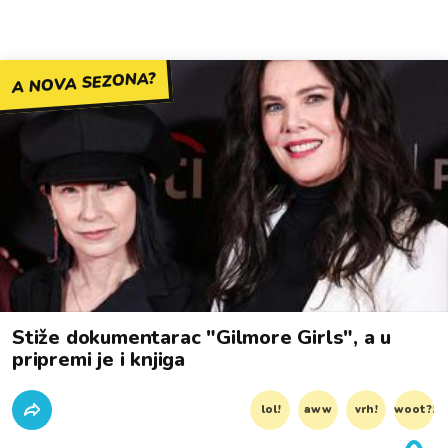
A NOVA SEZONA?
Stiže dokumentarac "Gilmore Girls", a u
pripremi je i knjiga
lol!
aww
vrh!
woot?!