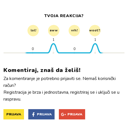
TVOJA REAKCIJA?
lol!
aww
vrh!
woot?!
1
1
0
0
Komentiraj, znaš da želiš!
Za komentiranje je potrebno prijaviti se. Nemaš korisnički
račun?
Registracija je brza i jednostavna, registriraj se i uključi se u
raspravu.
PRIJAVA
PRIJAVA
PRIJAVA