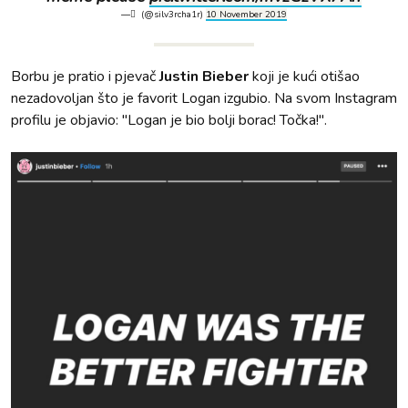
— ً (@silv3rcha1r)
10 November 2019
Borbu je pratio i pjevač
Justin Bieber
koji je kući otišao
nezadovoljan što je favorit Logan izgubio. Na svom Instagram
profilu je objavio: "Logan je bio bolji borac! Točka!".