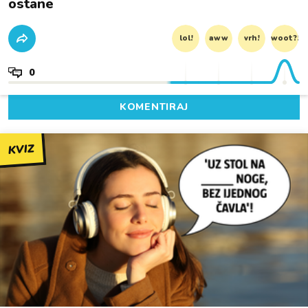
ostane
lol!
aww
vrh!
woot?!
0
KOMENTIRAJ
KVIZ