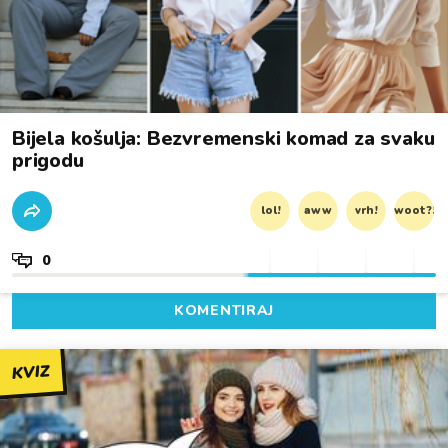
Bijela košulja: Bezvremenski komad za svaku
prigodu
lol!
aww
vrh!
woot?!
0
KOMENTIRAJ
KVIZ