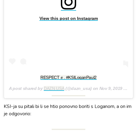
View this post on Instagram
RESPECT ✊ . #KSILoganPaul2
A post shared by
DAZN USA
(@dazn_usa) on
Nov 9, 2019 at 9:57pm PST
KSI-ja su pitali bi li se htio ponovno boriti s Loganom, a on im
je odgovorio: