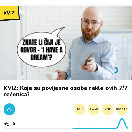
KVIZ
KVIZ: Koje su povijesne osobe rekle ovih 7/7
rečenica?
lol!
aww
vrh!
woot?!
0