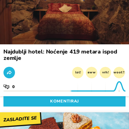
Najdublji hotel: Noćenje 419 metara ispod
zemlje
lol!
aww
vrh!
woot?!
0
KOMENTIRAJ
ZASLADITE SE