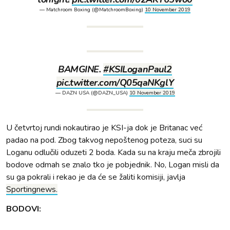
— Matchroom Boxing (@MatchroomBoxing)
10 November 2019
BAMGINE.
#KSILoganPaul2
pic.twitter.com/Q05qaNKglY
— DAZN USA (@DAZN_USA)
10 November 2019
U četvrtoj rundi nokautirao je KSI-ja dok je Britanac već
padao na pod. Zbog takvog nepoštenog poteza, suci su
Loganu odlučili oduzeti 2 boda. Kada su na kraju meča zbrojili
bodove odmah se znalo tko je pobjednik. No, Logan misli da
su ga pokrali i rekao je da će se žaliti komisiji, javlja
Sportingnews.
BODOVI: