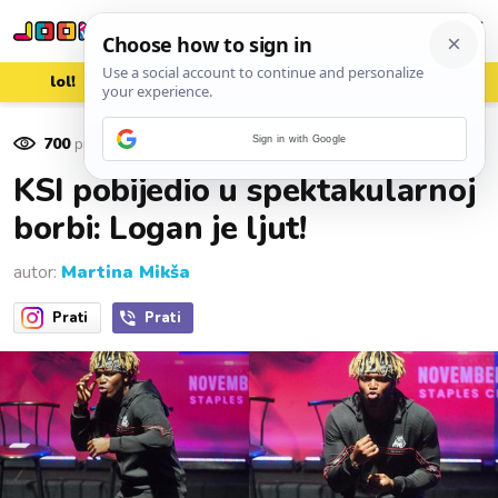
lol!
aww
vrh!
woot?!
700
pregleda
Sign in with Google
10. studenoga 2019.
KSI pobijedio u spektakularnoj
borbi: Logan je ljut!
autor:
Martina Mikša
Prati
Prati