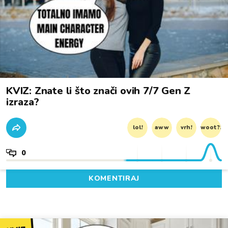
KVIZ: Znate li što znači ovih 7/7 Gen Z
izraza?
lol!
aww
vrh!
woot?!
0
KOMENTIRAJ