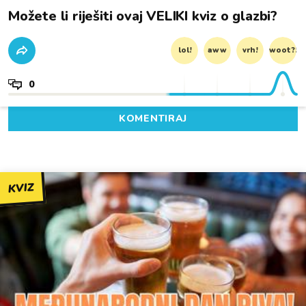
Možete li riješiti ovaj VELIKI kviz o glazbi?
lol!
aww
vrh!
woot?!
0
KOMENTIRAJ
KVIZ