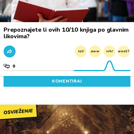
Prepoznajete li ovih 10/10 knjiga po glavnim
likovima?
lol!
aww
vrh!
woot?!
0
KOMENTIRAJ
OSVJEŽENJE