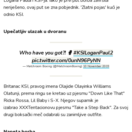
Logana Paula i KSI-ja. Iako je prvi put borba završila
neriješeno, ovaj put se zna pobjednik. 'Zlatni pojas' kući je
odnio KSI.
Upečatljiv ulazak u dvoranu
Who have you got?! 🥊
#KSILoganPaul2
pic.twitter.com/0unN96PyNN
— Matchroom Boxing (@MatchroomBoxing)
10 November 2019
Britanac KSI, pravog imena Olajide Olayinka Williams
Olatunji, prema ringu se kretao uz pjesmu "Down Like That"
Ricka Rossa, Lil Baby i S-X. Njegov suparnik je
izabrao XXXTentacionovu pjesmu "Take a Step Back". Za svoj
drugi boksački meč odabrali su zanimljive outfite.
Napeta borba