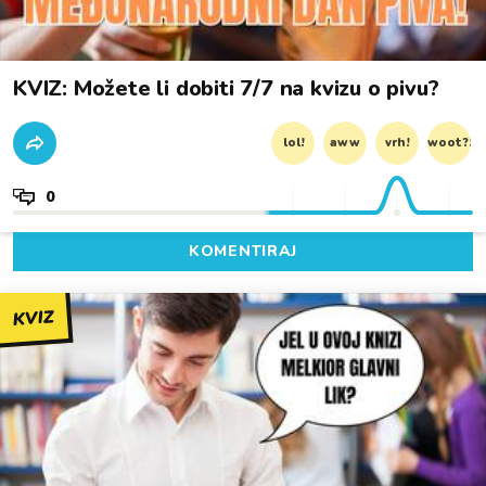
KVIZ: Možete li dobiti 7/7 na kvizu o pivu?
lol!
aww
vrh!
woot?!
0
KOMENTIRAJ
KVIZ