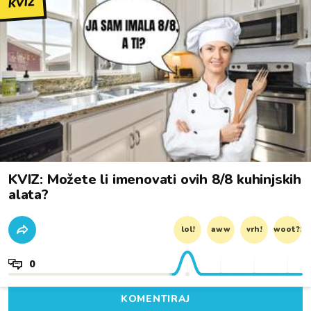
KVIZ
KVIZ: Možete li imenovati ovih 8/8 kuhinjskih
alata?
lol!
aww
vrh!
woot?!
0
KOMENTIRAJ