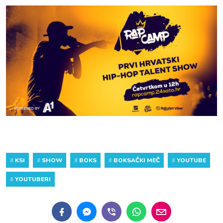
#
KSI
#
SHOW
#
BOKS
#
BOKSAČKI MEČ
#
YOUTUBE
#
YOUTUBERI