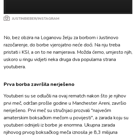
JUSTINBIEBER/INSTAGRAM
No, bez obzira na Loganovu želju za borbom i Justinovo
razočarenje, do borbe vjerojatno neće doći. Na nju treba
pristati i KSI, a on to ne namjerava. Možda ćemo, umjesto njih,
uskoro u ringu vidjeti neka druga dva popularna strana
youtubera.
Prva borba završila nerješeno
Youtuberi su se odlučili na ovaj rematch nakon što je njihov
prvi meč, održan prošle godine u Manchester Areni, završio
neriješeno. Prvi meč su stručnjaci prozvali "najvećim
amaterskim boksačkim mečom u povijesti", a zarada koju su
youtuberi odnijeli iz borbe je enormna. Ukupna zarada
njihovog prvog boksačkog meča iznosila je 8,3 milijuna