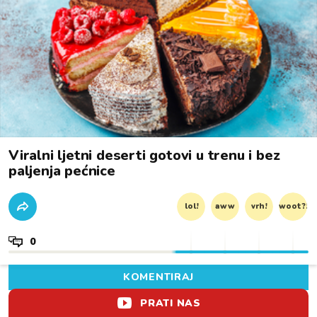
Viralni ljetni deserti gotovi u trenu i bez
paljenja pećnice
lol!
aww
vrh!
woot?!
0
KOMENTIRAJ
PRATI NAS