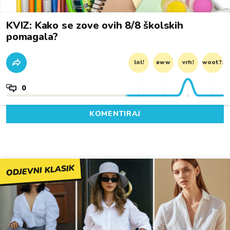
KVIZ: Kako se zove ovih 8/8 školskih
pomagala?
lol!
aww
vrh!
woot?!
0
KOMENTIRAJ
ODJEVNI KLASIK