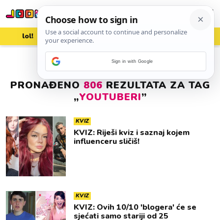
lol!
aww
vrh!
woot?!
Sign in with Google
PRONAĐENO
806
REZULTATA ZA TAG
„
YOUTUBERI
”
KVIZ
KVIZ: Riješi kviz i saznaj kojem
influenceru sličiš!
KVIZ
KVIZ: Ovih 10/10 'blogera' će se
sjećati samo stariji od 25