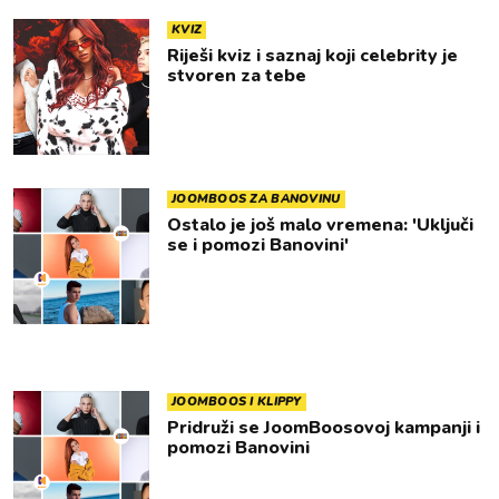
KVIZ
Riješi kviz i saznaj koji celebrity je
stvoren za tebe
JOOMBOOS ZA BANOVINU
Ostalo je još malo vremena: 'Uključi
se i pomozi Banovini'
JOOMBOOS I KLIPPY
Pridruži se JoomBoosovoj kampanji i
pomozi Banovini