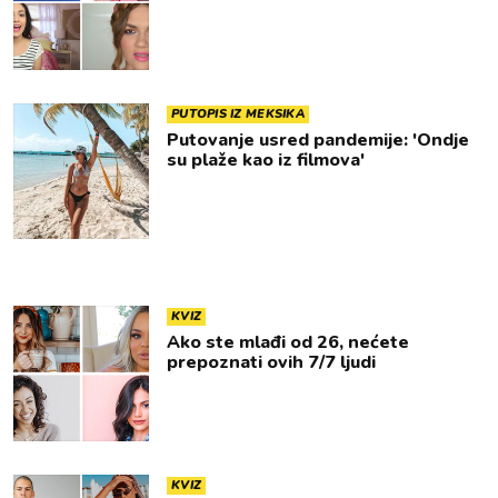
PUTOPIS IZ MEKSIKA
Putovanje usred pandemije: 'Ondje
su plaže kao iz filmova'
KVIZ
Ako ste mlađi od 26, nećete
prepoznati ovih 7/7 ljudi
KVIZ