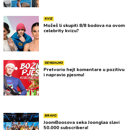
KVIZ
Možeš li skupiti 8/8 bodova na ovom
celebrity kvizu?
GENIJALNO
Pretvorio hejt komentare u pozitivu
i napravio pjesmu!
BRAVO
JoomBoosova seka Joonglaa slavi
50.000 subscribera!