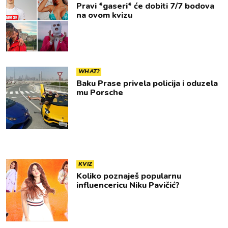
Pravi *gaseri* će dobiti 7/7 bodova
na ovom kvizu
WHAT?
Baku Prase privela policija i oduzela
mu Porsche
KVIZ
Koliko poznaješ popularnu
influencericu Niku Pavičić?