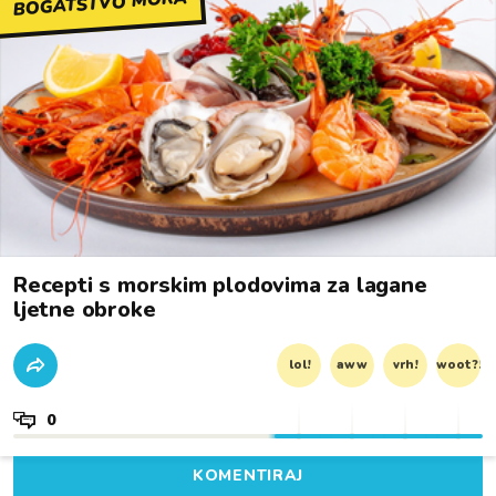
BOGATSTVO MORA
Recepti s morskim plodovima za lagane
ljetne obroke
lol!
aww
vrh!
woot?!
0
KOMENTIRAJ