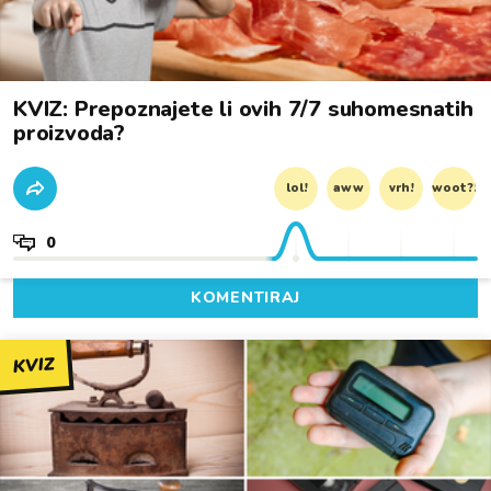
KVIZ: Prepoznajete li ovih 7/7 suhomesnatih
proizvoda?
lol!
aww
vrh!
woot?!
0
KOMENTIRAJ
KVIZ