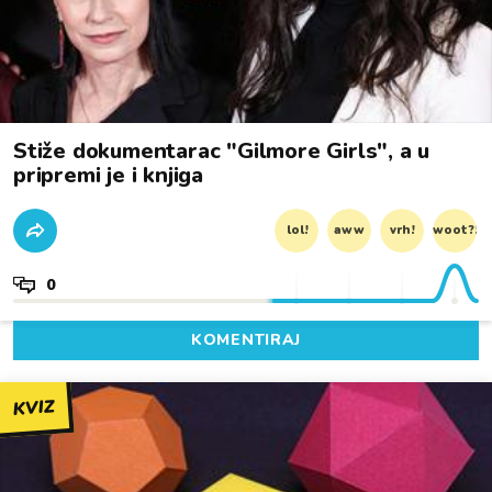
Stiže dokumentarac "Gilmore Girls", a u
pripremi je i knjiga
lol!
aww
vrh!
woot?!
0
KOMENTIRAJ
KVIZ