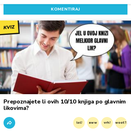
KOMENTIRAJ
KVIZ
Prepoznajete li ovih 10/10 knjiga po glavnim
likovima?
lol!
aww
vrh!
woot?!