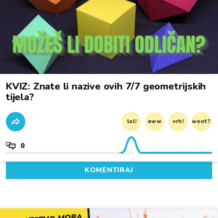
KVIZ: Znate li nazive ovih 7/7 geometrijskih
tijela?
lol!
aww
vrh!
woot?!
0
KOMENTIRAJ