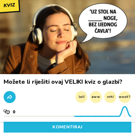
KVIZ
Možete li riješiti ovaj VELIKI kviz o glazbi?
lol!
aww
vrh!
woot?!
0
KOMENTIRAJ