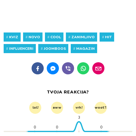
#
KVIZ
#
NOVO
#
COOL
#
ZANIMLJIVO
#
HIT
#
INFLUENCERI
#
JOOMBOOS
#
MAGAZIN
TVOJA REAKCIJA?
lol!
aww
vrh!
woot?!
3
0
0
0