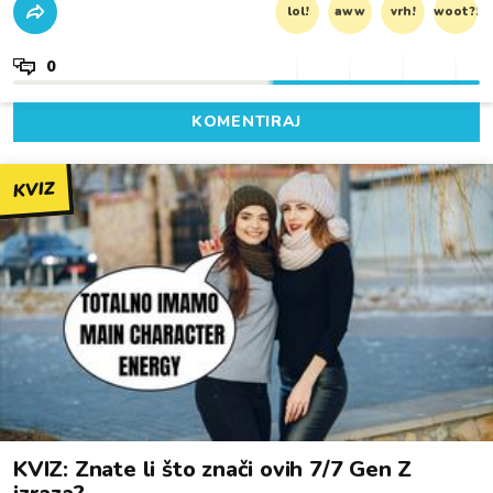
lol!
aww
vrh!
woot?!
0
KOMENTIRAJ
KVIZ
KVIZ: Znate li što znači ovih 7/7 Gen Z