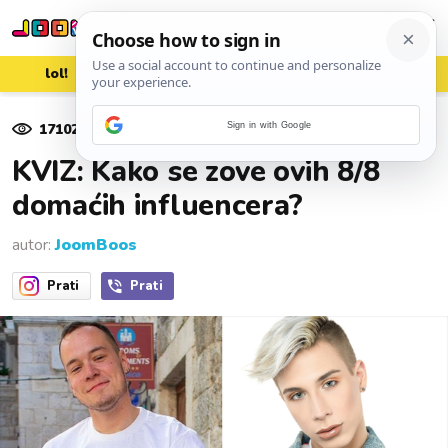
lol!
aww
vrh!
woot?!
17102
pregleda
Sign in with Google
28. travnja 2023.
KVIZ: Kako se zove ovih 8/8
domaćih influencera?
autor:
JoomBoos
Prati
Prati