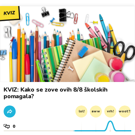
KVIZ
KVIZ: Kako se zove ovih 8/8 školskih
pomagala?
lol!
aww
vrh!
woot?!
0