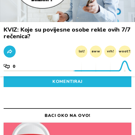
KVIZ: Koje su povijesne osobe rekle ovih 7/7
rečenica?
lol!
aww
vrh!
woot?!
0
KOMENTIRAJ