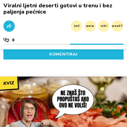
Viralni ljetni deserti gotovi u trenu i bez
paljenja pećnice
lol!
aww
vrh!
woot?!
0
KOMENTIRAJ
KVIZ