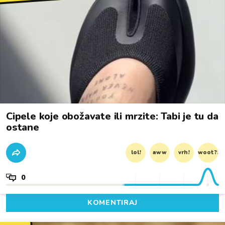
Cipele koje obožavate ili mrzite: Tabi je tu da
ostane
lol!
aww
vrh!
woot?!
0
KOMENTIRAJ