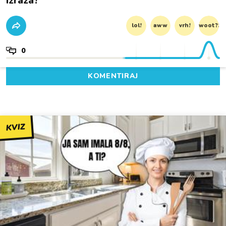
izraza?
lol!
aww
vrh!
woot?!
0
KOMENTIRAJ
KVIZ