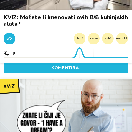
KVIZ: Možete li imenovati ovih 8/8 kuhinjskih
alata?
lol!
aww
vrh!
woot?!
0
KOMENTIRAJ
KVIZ