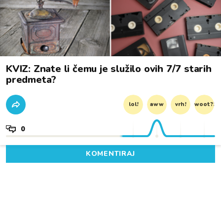
KVIZ: Znate li čemu je služilo ovih 7/7 starih
predmeta?
lol!
aww
vrh!
woot?!
0
KOMENTIRAJ