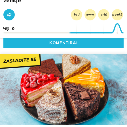
zemlje
lol!
aww
vrh!
woot?!
0
KOMENTIRAJ
ZASLADITE SE