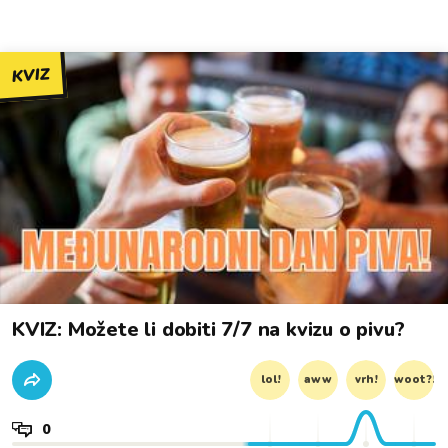
KVIZ
KVIZ: Možete li dobiti 7/7 na kvizu o pivu?
lol!
aww
vrh!
woot?!
0