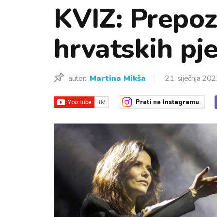
KVIZ: Prepozn
hrvatskih pj
autor:
Martina Mikša
21. siječnja 202
Prati
na Instagramu