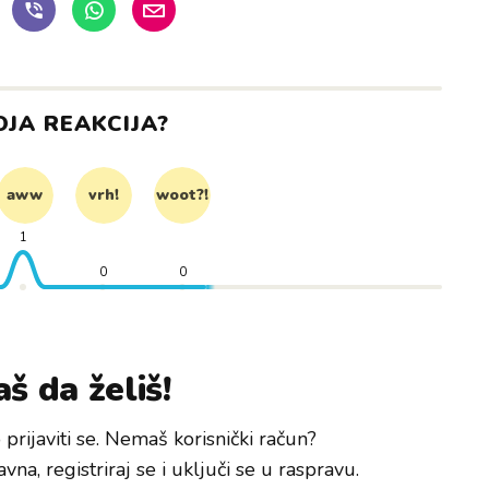
OJA REAKCIJA?
aww
vrh!
woot?!
1
0
0
š da želiš!
prijaviti se. Nemaš korisnički račun?
avna, registriraj se i uključi se u raspravu.