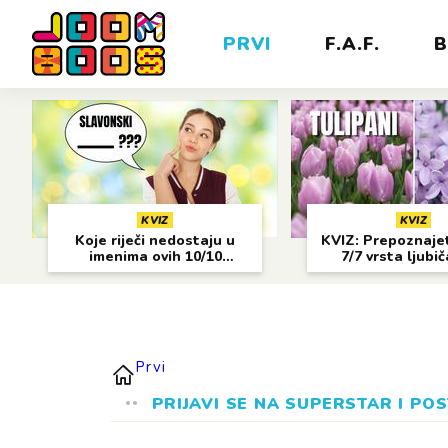
PRVI
F.A.F.
B
KVIZ
KVIZ
Koje riječi nedostaju u
KVIZ: Prepoznajet
imenima ovih 10/10
7/7 vrsta ljubi
gradova?
cvijeća?
Prvi
PRIJAVI SE NA SUPERSTAR I POS
ZVIJEZDA!