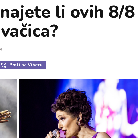
ajete li ovih 8/8
evačica?
3.
Prati
na Viberu