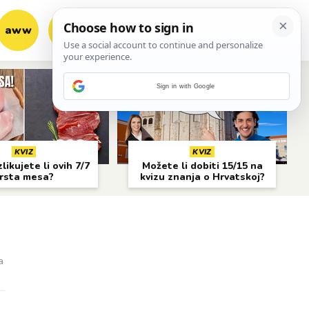
aww
vrh!
woot?!
Sign in with Google
KVIZ
KVIZ
likujete li ovih 7/7
Možete li dobiti 15/15 na
rsta mesa?
kvizu znanja o Hrvatskoj?
a