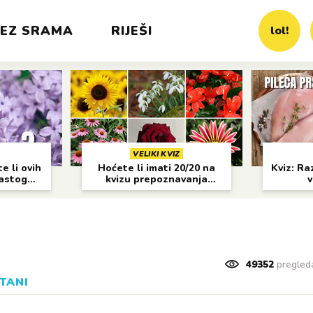
EZ SRAMA
RIJEŠI
lol!
VELIKI KVIZ
e li ovih
Hoćete li imati 20/20 na
Kviz: Raz
častog
kvizu prepoznavanja
v
cvijeća?
49352
pregled
TANI