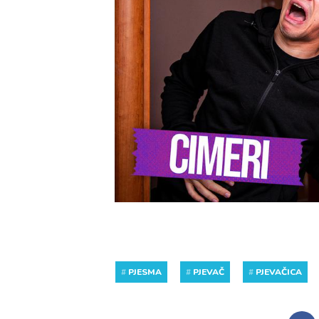
#
PJESMA
#
PJEVAČ
#
PJEVAČICA