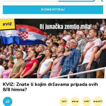
KOMENTIRAJ
KVIZ
KVIZ: Znate li kojim državama pripada ovih
8/8 himna?
lol!
aww
vrh!
woot?!