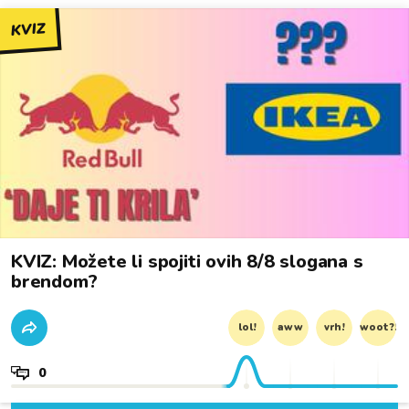
KVIZ
KVIZ: Možete li spojiti ovih 8/8 slogana s
brendom?
lol!
aww
vrh!
woot?!
0