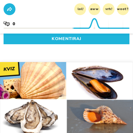
lol!
aww
vrh!
woot?!
0
KOMENTIRAJ
KVIZ