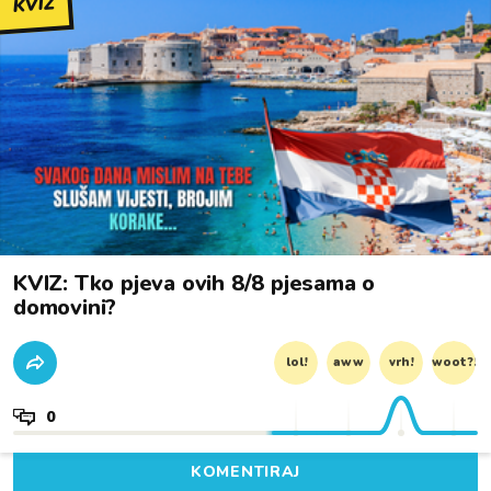
KVIZ
KVIZ: Tko pjeva ovih 8/8 pjesama o
domovini?
lol!
aww
vrh!
woot?!
0
KOMENTIRAJ