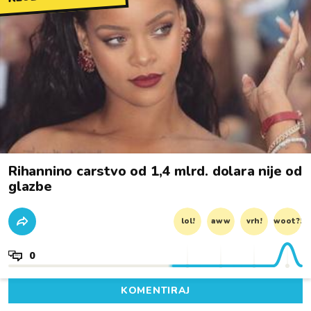
Rihannino carstvo od 1,4 mlrd. dolara nije od
glazbe
lol!
aww
vrh!
woot?!
0
KOMENTIRAJ