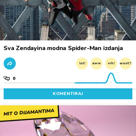
Sva Zendayina modna Spider-Man izdanja
lol!
aww
vrh!
woot?!
0
KOMENTIRAJ
MIT O DIJAMANTIMA