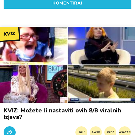
KOMENTIRAJ
KVIZ
KVIZ: Možete li nastaviti ovih 8/8 viralnih
izjava?
lol!
aww
vrh!
woot?!