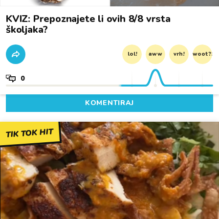
KVIZ: Prepoznajete li ovih 8/8 vrsta
školjaka?
lol!
aww
vrh!
woot?!
0
KOMENTIRAJ
TIK TOK HIT