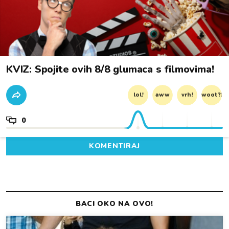
KVIZ: Spojite ovih 8/8 glumaca s filmovima!
lol!
aww
vrh!
woot?!
0
KOMENTIRAJ