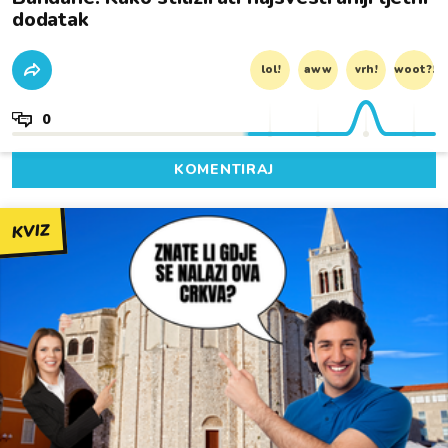
dodatak
lol!
aww
vrh!
woot?!
0
KOMENTIRAJ
KVIZ