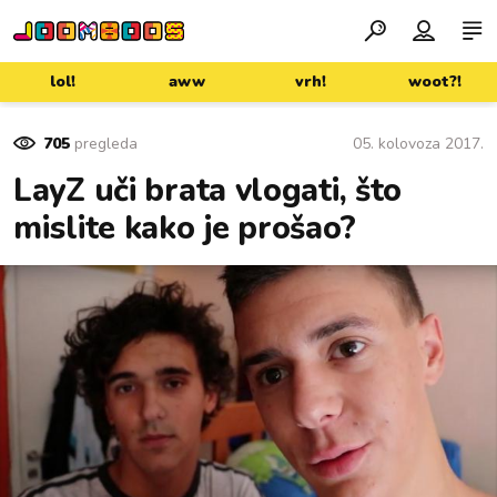
lol!
aww
vrh!
woot?!
705
pregleda
05. kolovoza 2017.
LayZ uči brata vlogati, što
mislite kako je prošao?