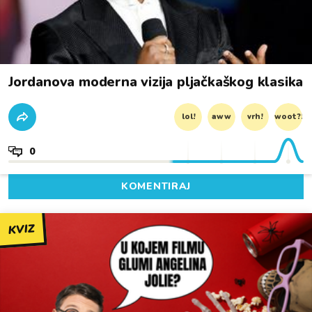
Jordanova moderna vizija pljačkaškog klasika
lol!
aww
vrh!
woot?!
0
KOMENTIRAJ
KVIZ