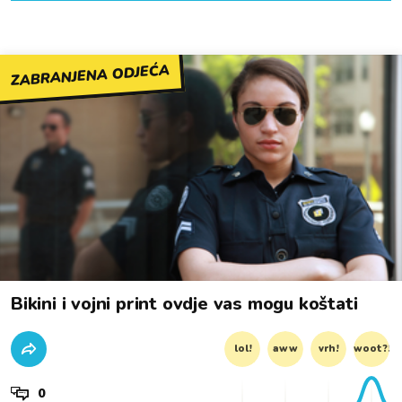
ZABRANJENA ODJEĆA
Bikini i vojni print ovdje vas mogu koštati
lol!
aww
vrh!
woot?!
0