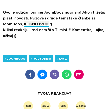
Ovo je odličan primjer JoomBoos novinara! Ako i ti želiš
pisati novosti, kvizove i druge tematske članke za
JoomBoos,
KLIKNI OVDJE
:)
Klikni reakciju i reci nam što TI misliš! Komentiraj, lajkaj,
uživaj ;)
#
JOOMBOOS
#
YOUTUBERI
#
LAYZ
TVOJA REAKCIJA?
lol!
aww
vrh!
woot?!