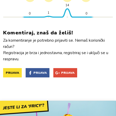
14
1
0
0
Komentiraj, znaš da želiš!
Za komentiranje je potrebno prijaviti se. Nemaš korisnički
račun?
Registracija je brza i jednostavna, registriraj se i uključi se u
raspravu.
PRIJAVA
PRIJAVA
PRIJAVA
JESTE LI ZA 'FRICY'?