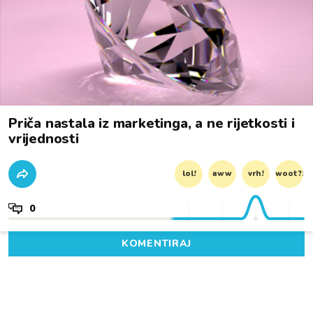
Priča nastala iz marketinga, a ne rijetkosti i
vrijednosti
lol!
aww
vrh!
woot?!
0
KOMENTIRAJ