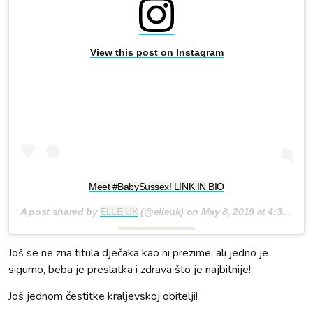
View this post on Instagram
Meet #BabySussex! LINK IN BIO
A post shared by
ELLE UK
(@elleuk) on
May 8, 2019 at 4:38am PDT
Još se ne zna titula dječaka kao ni prezime, ali jedno je
sigurno, beba je preslatka i zdrava što je najbitnije!
Još jednom čestitke kraljevskoj obitelji!