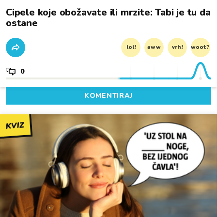
Cipele koje obožavate ili mrzite: Tabi je tu da
ostane
lol!
aww
vrh!
woot?!
0
KOMENTIRAJ
KVIZ