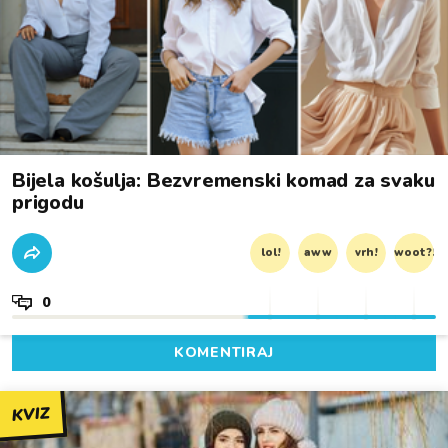
Bijela košulja: Bezvremenski komad za svaku
prigodu
lol!
aww
vrh!
woot?!
0
KOMENTIRAJ
KVIZ