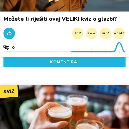
Možete li riješiti ovaj VELIKI kviz o glazbi?
lol!
aww
vrh!
woot?!
0
KOMENTIRAJ
KVIZ