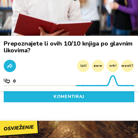
Prepoznajete li ovih 10/10 knjiga po glavnim
likovima?
lol!
aww
vrh!
woot?!
0
KOMENTIRAJ
OSVJEŽENJE