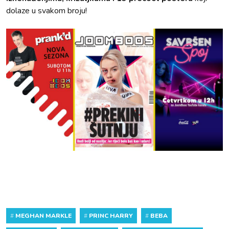
dolaze u svakom broju!
#
MEGHAN MARKLE
#
PRINC HARRY
#
BEBA