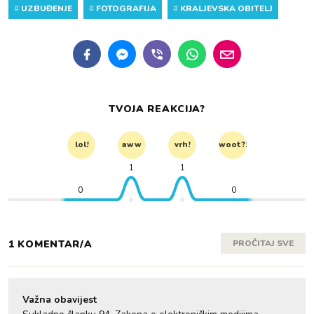
#
UZBUĐENJE
#
FOTOGRAFIJA
#
KRALJEVSKA OBITELJ
TVOJA REAKCIJA?
lol!
aww
vrh!
woot?!
1
1
0
0
1 KOMENTAR/A
PROČITAJ SVE
Važna obavijest