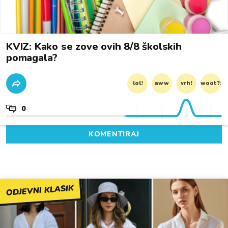
KVIZ: Kako se zove ovih 8/8 školskih
pomagala?
lol!
aww
vrh!
woot?!
0
KOMENTIRAJ
ODJEVNI KLASIK