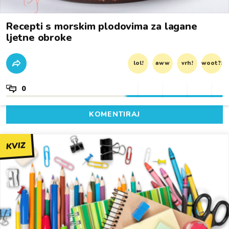
Recepti s morskim plodovima za lagane
ljetne obroke
lol!
aww
vrh!
woot?!
0
KOMENTIRAJ
KVIZ