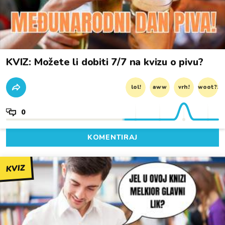
KVIZ: Možete li dobiti 7/7 na kvizu o pivu?
lol!
aww
vrh!
woot?!
0
KOMENTIRAJ
KVIZ