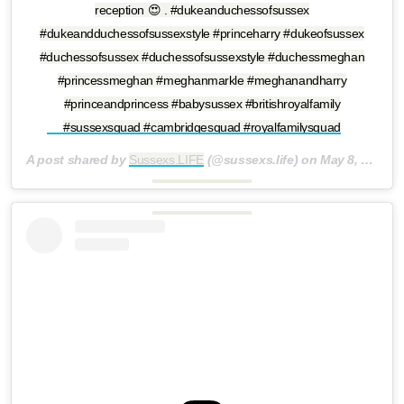
reception 😍 . #dukeanduchessofsussex
#dukeandduchessofsussexstyle #princeharry #dukeofsussex
#duchessofsussex #duchessofsussexstyle #duchessmeghan
#princessmeghan #meghanmarkle #meghanandharry
#princeandprincess #babysussex #britishroyalfamily
#sussexsquad #cambridgesquad #royalfamilysquad
A post shared by
Sussexs.LIFE
(@sussexs.life) on
May 8, 2019 at 5:19am PDT