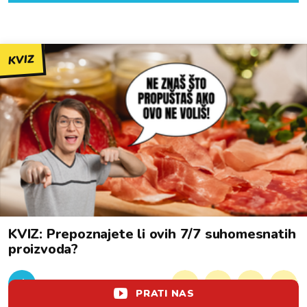
KVIZ
KVIZ: Prepoznajete li ovih 7/7 suhomesnatih
proizvoda?
lol!
aww
vrh!
woot?!
PRATI NAS