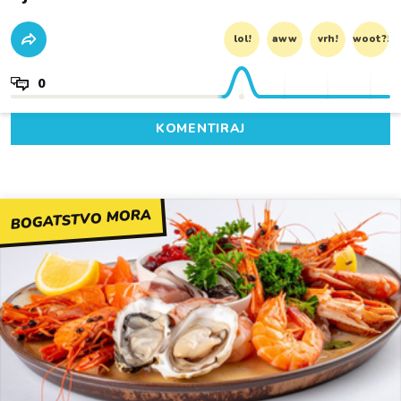
lol!
aww
vrh!
woot?!
0
KOMENTIRAJ
BOGATSTVO MORA