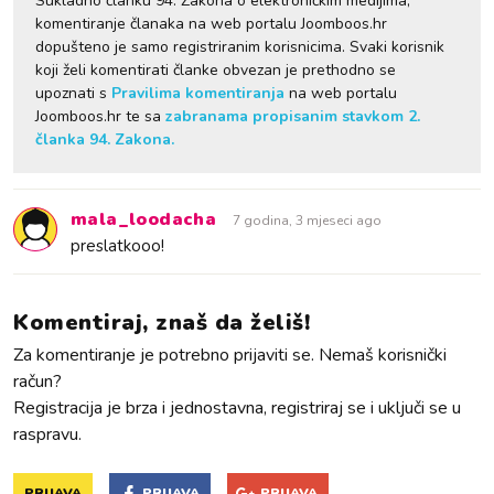
Sukladno članku 94. Zakona o elektroničkim medijima,
komentiranje članaka na web portalu Joomboos.hr
dopušteno je samo registriranim korisnicima. Svaki korisnik
koji želi komentirati članke obvezan je prethodno se
upoznati s
Pravilima komentiranja
na web portalu
Joomboos.hr te sa
zabranama propisanim stavkom 2.
članka 94. Zakona.
mala_loodacha
7 godina, 3 mjeseci ago
preslatkooo!
Komentiraj, znaš da želiš!
Za komentiranje je potrebno prijaviti se. Nemaš korisnički
račun?
Registracija je brza i jednostavna, registriraj se i uključi se u
raspravu.
PRIJAVA
PRIJAVA
PRIJAVA