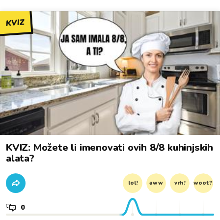
KVIZ
KVIZ: Možete li imenovati ovih 8/8 kuhinjskih
alata?
lol!
aww
vrh!
woot?!
0