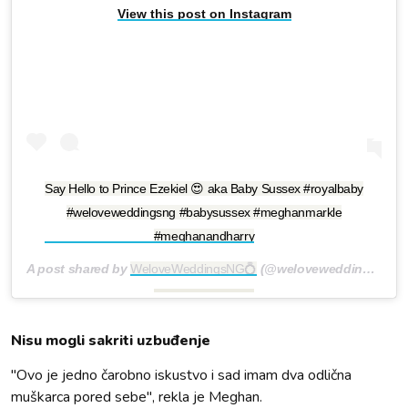
View this post on Instagram
Say Hello to Prince Ezekiel 😍 aka Baby Sussex #royalbaby
#weloveweddingsng #babysussex #meghanmarkle
#meghanandharry
A post shared by
WeloveWeddingsNG💍
(@weloveweddingsng) on
Nisu mogli sakriti uzbuđenje
"Ovo je jedno čarobno iskustvo i sad imam dva odlična
muškarca pored sebe", rekla je Meghan.