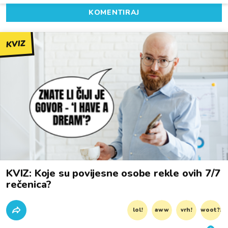
KOMENTIRAJ
KVIZ
KVIZ: Koje su povijesne osobe rekle ovih 7/7
rečenica?
lol!
aww
vrh!
woot?!