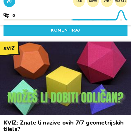
lol!
aww
vrh!
woot?!
0
KOMENTIRAJ
KVIZ
KVIZ: Znate li nazive ovih 7/7 geometrijskih
tijela?