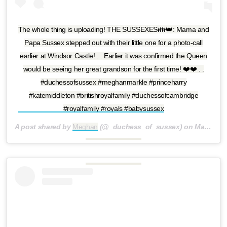
The whole thing is uploading! THE SUSSEXES👪👑: Mama and
Papa Sussex stepped out with their little one for a photo-call
earlier at Windsor Castle! . . Earlier it was confirmed the Queen
would be seeing her great grandson for the first time! ❤️❤️ . .
#duchessofsussex #meghanmarkle #princeharry
#katemiddleton #britishroyalfamily #duchessofcambridge
#royalfamily #royals #babysussex
A post shared by
Meghan
(@_duchess_of_sussex) on
May 8, 2019 at 4:43am PDT