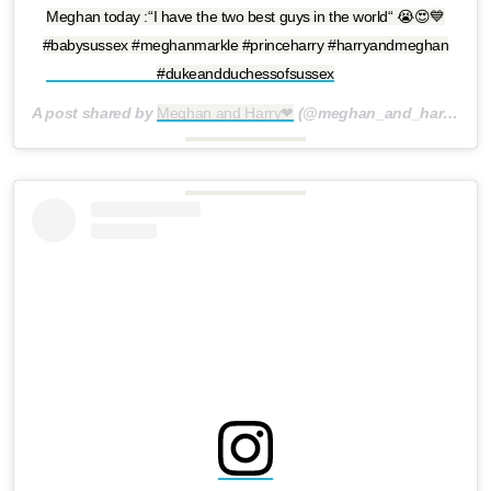
Meghan today :“I have the two best guys in the world“ 😭😍💙
#babysussex #meghanmarkle #princeharry #harryandmeghan
#dukeandduchessofsussex
A post shared by
Meghan and Harry❤
(@meghan_and_harry) on