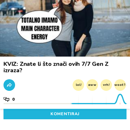
KVIZ: Znate li što znači ovih 7/7 Gen Z
izraza?
lol!
aww
vrh!
woot?!
0
KOMENTIRAJ