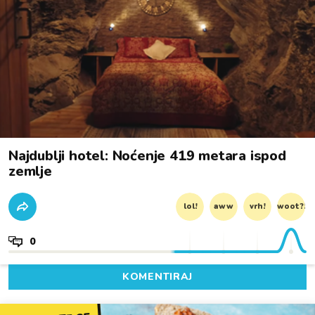
Najdublji hotel: Noćenje 419 metara ispod
zemlje
lol!
aww
vrh!
woot?!
0
KOMENTIRAJ