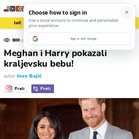
lol!
aww
vrh!
woot?!
800
pregleda
Sign in with Google
08. svibnja 2019.
Meghan i Harry pokazali
kraljevsku bebu!
autor:
Ines Bajić
Prati
Prati