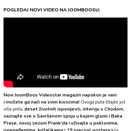
POGLEDAJ NOVI VIDEO NA JOOMBOOSU:
Novi JoomBoos Videostar magazin napokon je vani
i možete ga naći na svim kioscima!
Ovoga puta čitajte još
više priča,
deset životnih ispovijesti, intervju s Chodom,
saznajte sve o Savršenom spoju u kojem glumi i Baka
Prase, novoj sezoni Prank'da i uživajte u poklonima,
iznenađenjima, križaljkama i 19 precool postera
koji