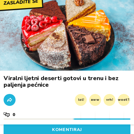
ZASLADITE SE
Viralni ljetni deserti gotovi u trenu i bez
paljenja pećnice
lol!
aww
vrh!
woot?!
0
KOMENTIRAJ