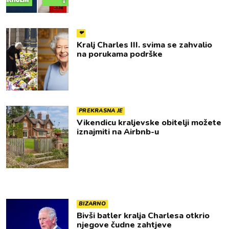
❤
Kralj Charles III. svima se zahvalio
na porukama podrške
PREKRASNA JE
Vikendicu kraljevske obitelji možete
iznajmiti na Airbnb-u
BIZARNO
Bivši batler kralja Charlesa otkrio
njegove čudne zahtjeve