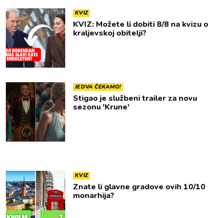
KVIZ
KVIZ: Možete li dobiti 8/8 na kvizu o
kraljevskoj obitelji?
JEDVA ČEKAMO!
Stigao je službeni trailer za novu
sezonu 'Krune'
KVIZ
Znate li glavne gradove ovih 10/10
monarhija?