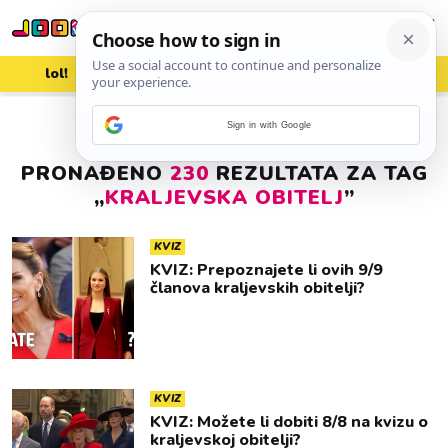
lol!
aww
vrh!
woot?!
Sign in with Google
PRONAĐENO
230
REZULTATA ZA TAG
„
KRALJEVSKA OBITELJ
”
KVIZ
KVIZ: Prepoznajete li ovih 9/9
članova kraljevskih obitelji?
KVIZ
KVIZ: Možete li dobiti 8/8 na kvizu o
kraljevskoj obitelji?