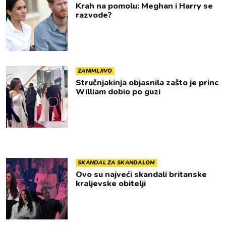
Krah na pomolu: Meghan i Harry se
razvode?
ZANIMLJIVO
Stručnjakinja objasnila zašto je princ
William dobio po guzi
SKANDAL ZA SKANDALOM
Ovo su najveći skandali britanske
kraljevske obitelji