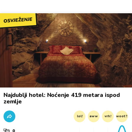
OSVJEŽENJE
Najdublji hotel: Noćenje 419 metara ispod
zemlje
lol!
aww
vrh!
woot?!
0