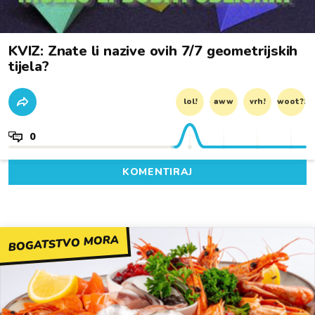
KVIZ: Znate li nazive ovih 7/7 geometrijskih
tijela?
lol!
aww
vrh!
woot?!
0
KOMENTIRAJ
BOGATSTVO MORA