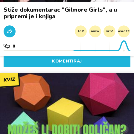
Stiže dokumentarac "Gilmore Girls", a u
pripremi je i knjiga
lol!
aww
vrh!
woot?!
0
KOMENTIRAJ
KVIZ