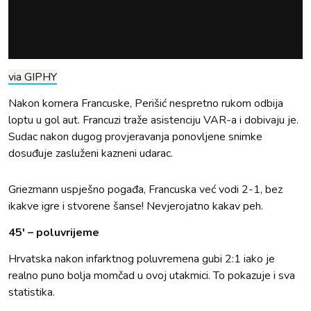
via GIPHY
Nakon kornera Francuske, Perišić nespretno rukom odbija
loptu u gol aut. Francuzi traže asistenciju VAR-a i dobivaju je.
Sudac nakon dugog provjeravanja ponovljene snimke
dosuđuje zasluženi kazneni udarac.
Griezmann uspješno pogađa, Francuska već vodi 2-1, bez
ikakve igre i stvorene šanse! Nevjerojatno kakav peh.
45' – poluvrijeme
Hrvatska nakon infarktnog poluvremena gubi 2:1 iako je
realno puno bolja momčad u ovoj utakmici. To pokazuje i sva
statistika.