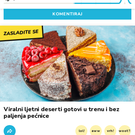
KOMENTIRAJ
ZASLADITE SE
Viralni ljetni deserti gotovi u trenu i bez
paljenja pećnice
lol!
aww
vrh!
woot?!