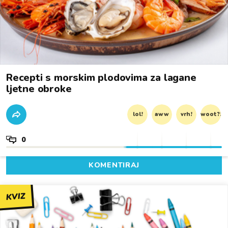
Recepti s morskim plodovima za lagane
ljetne obroke
lol!
aww
vrh!
woot?!
0
KOMENTIRAJ
KVIZ