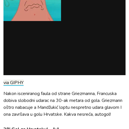
via GIPHY
Nakon isceniranog faula od strane Griezmanna, Francuska
dobiva slobodni udarac na 30-ak metara od gola. Griezmann
oštro nabacuje a Mandžukić loptu nespretno udara glavom I
ona završava u golu Hrvatske. Kakva nesreća, autogol!