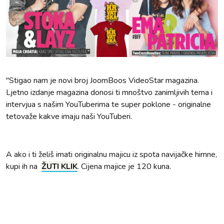
"Stigao nam je novi broj JoomBoos VideoStar magazina.
Ljetno izdanje magazina donosi ti mnoštvo zanimljivih tema i
intervjua s našim YouTuberima te super poklone - originalne
tetovaže kakve imaju naši YouTuberi.
A ako i ti želiš imati originalnu majicu iz spota navijačke himne,
kupi ih na
ŽUTI KLIK
. Cijena majice je 120 kuna.