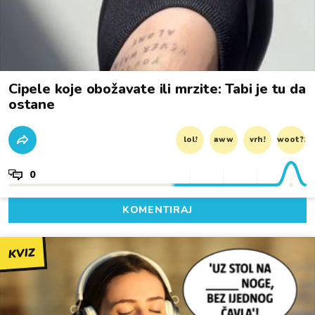
Cipele koje obožavate ili mrzite: Tabi je tu da
ostane
lol!
aww
vrh!
woot?!
0
KOMENTIRAJ
KVIZ