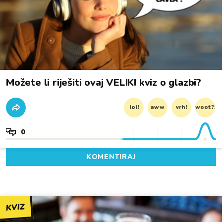
Možete li riješiti ovaj VELIKI kviz o glazbi?
lol!
aww
vrh!
woot?!
0
KOMENTIRAJ
KVIZ