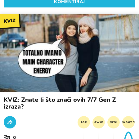
KOMENTIRAJ
KVIZ
KVIZ: Znate li što znači ovih 7/7 Gen Z
izraza?
lol!
aww
vrh!
woot?!
0