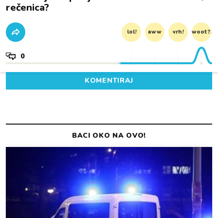
rečenica?
lol!
aww
vrh!
woot?!
0
KOMENTIRAJ