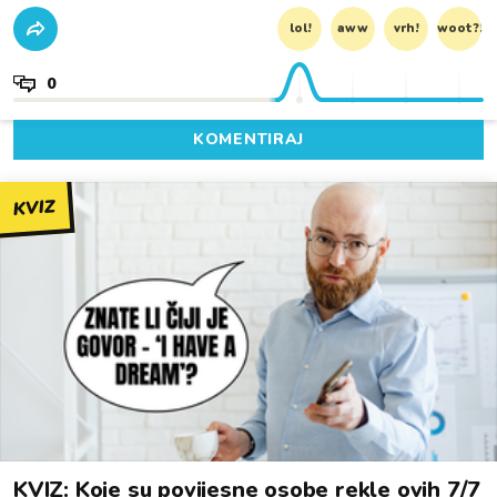
lol!
aww
vrh!
woot?!
0
KOMENTIRAJ
KVIZ
KVIZ: Koje su povijesne osobe rekle ovih 7/7