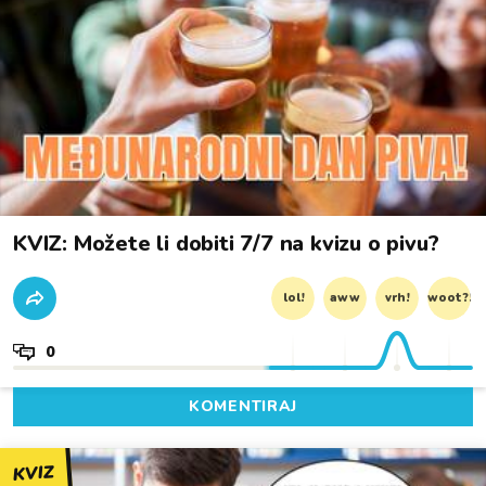
KVIZ: Možete li dobiti 7/7 na kvizu o pivu?
lol!
aww
vrh!
woot?!
0
KOMENTIRAJ
KVIZ