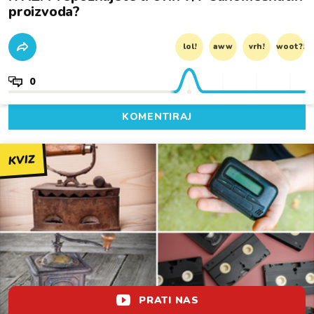
proizvoda?
lol!
aww
vrh!
woot?!
0
KOMENTIRAJ
KVIZ
PRATI NAS