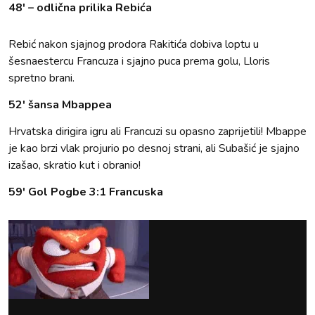
48' – odlična prilika Rebića
Rebić nakon sjajnog prodora Rakitića dobiva loptu u
šesnaestercu Francuza i sjajno puca prema golu, Lloris
spretno brani.
52' šansa Mbappea
Hrvatska dirigira igru ali Francuzi su opasno zaprijetili! Mbappe
je kao brzi vlak projurio po desnoj strani, ali Subašić je sjajno
izašao, skratio kut i obranio!
59' Gol Pogbe 3:1 Francuska