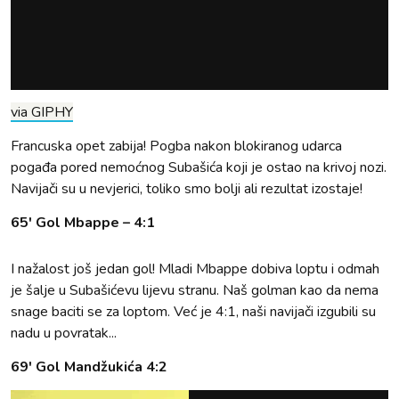
via GIPHY
Francuska opet zabija! Pogba nakon blokiranog udarca
pogađa pored nemoćnog Subašića koji je ostao na krivoj nozi.
Navijači su u nevjerici, toliko smo bolji ali rezultat izostaje!
65' Gol Mbappe – 4:1
I nažalost još jedan gol! Mladi Mbappe dobiva loptu i odmah
je šalje u Subašićevu lijevu stranu. Naš golman kao da nema
snage baciti se za loptom. Već je 4:1, naši navijači izgubili su
nadu u povratak...
69' Gol Mandžukića 4:2