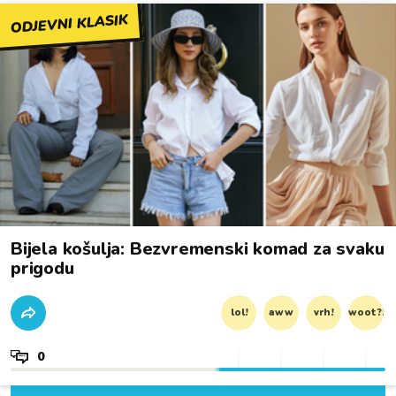
ODJEVNI KLASIK
Bijela košulja: Bezvremenski komad za svaku
prigodu
lol!
aww
vrh!
woot?!
0