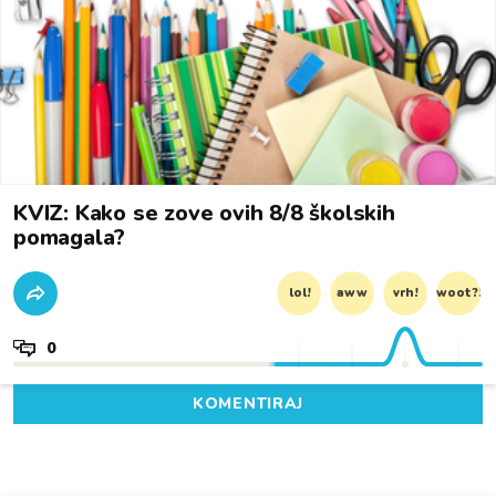
KVIZ: Kako se zove ovih 8/8 školskih
pomagala?
lol!
aww
vrh!
woot?!
0
KOMENTIRAJ