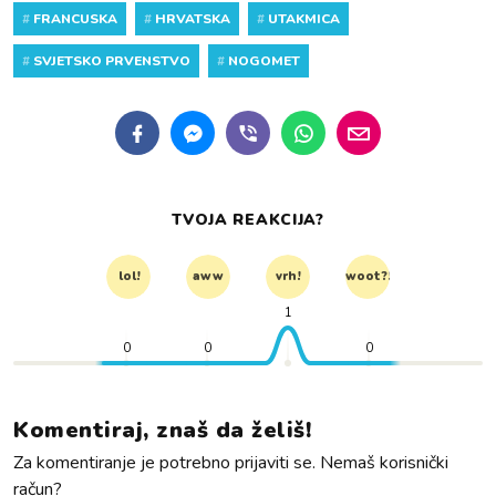
#
FRANCUSKA
#
HRVATSKA
#
UTAKMICA
#
SVJETSKO PRVENSTVO
#
NOGOMET
TVOJA REAKCIJA?
lol!
aww
vrh!
woot?!
1
0
0
0
Komentiraj, znaš da želiš!
Za komentiranje je potrebno prijaviti se. Nemaš korisnički
račun?