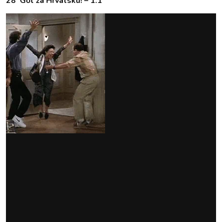
28' Gol za Hrvatsku! – 1:1