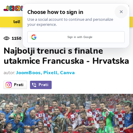
lol!
aww
vrh!
woot?!
1150
pregleda
Sign in with Google
16. srpnja 2018.
Najbolji trenuci s finalne
utakmice Francuska - Hrvatska
autor:
JoomBoos, Pixell, Canva
Prati
Prati