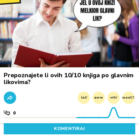
Prepoznajete li ovih 10/10 knjiga po glavnim
likovima?
lol!
aww
vrh!
woot?!
0
KOMENTIRAJ