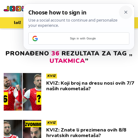
lol!
aww
vrh!
woot?!
Sign in with Google
PRONAĐENO
36
REZULTATA ZA TAG „
UTAKMICA
”
KVIZ
KVIZ: Koji broj na dresu nosi ovih 7/7
naših rukometaša?
KVIZ
KVIZ: Znate li prezimena ovih 8/8
hrvatskih rukometaša?