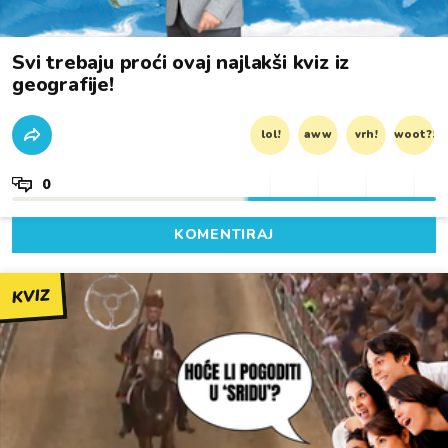
Svi trebaju proći ovaj najlakši kviz iz
geografije!
lol!
aww
vrh!
woot?!
0
KOMENTIRAJ
KVIZ