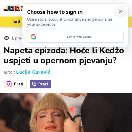
lol!
aww
vrh!
woot?!
1
pregleda
Sign in with Google
28. listopada 2016.
Napeta epizoda: Hoće li Kedžo
uspjeti u opernom pjevanju?
autor:
Lucija Curavić
Prati
Prati