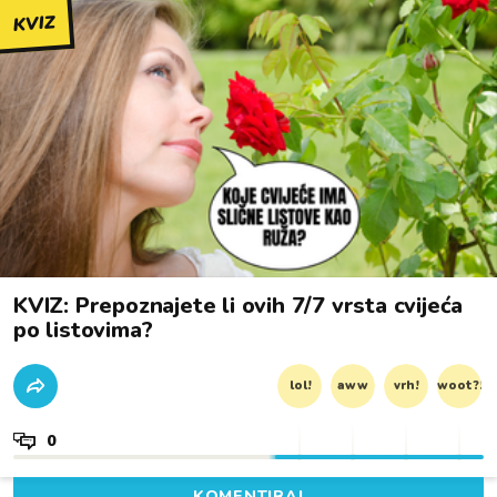
KVIZ
KVIZ: Prepoznajete li ovih 7/7 vrsta cvijeća
po listovima?
lol!
aww
vrh!
woot?!
0
KOMENTIRAJ