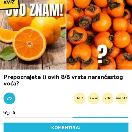
KVIZ
Prepoznajete li ovih 8/8 vrsta narančastog
voća?
lol!
aww
vrh!
woot?!
0
KOMENTIRAJ