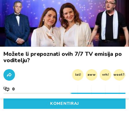
Možete li prepoznati ovih 7/7 TV emisija po
voditelju?
lol!
aww
vrh!
woot?!
0
KOMENTIRAJ