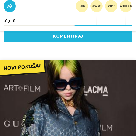
lol!
aww
vrh!
woot?!
0
KOMENTIRAJ
NOVI POKUŠAJ