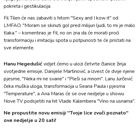
pokreta i gestikulacija.
Fil Tilen će nas zabaviti s hitom ''Sexy and I kow it'' od
LMFAO. ''Moram se skinuti gol pred milijun ljudi, to mi je malo
tlaka.'' – komentirao je Fil, no on zna da će morati proći
transformaciju i imitaciju spota u potpunosti te će pristati na
sve elemente.
Hanu Hegedušić
vidjet ćemo u ulozi četvrte članice žirija
ovotjedne emisije, Danijele Martinović, a izvest će dvije njene
pjesme, ''Neka mi ne svane'' i ''Pleši sa mnom''. Lanu Jurčević
čeka muška uloga, transformacija u Seana Paula i pjesma
''Temperature'', a Ana Maras će se ove nedjelje u showu
Nove TV podsjetiti na hit Vlade Kalembera ''Vino na usnama''.
Ne propustite novu emisiji ''Tvoje lice zvuči poznato''
ove nedjelje u 20 sati!