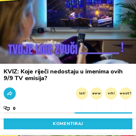
KVIZ: Koje riječi nedostaju u imenima ovih
9/9 TV emisija?
lol!
aww
vrh!
woot?!
0
KOMENTIRAJ