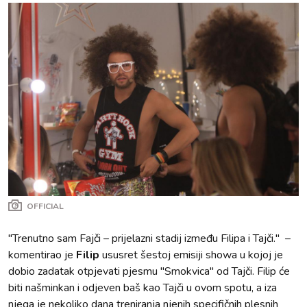
OFFICIAL
''Trenutno sam Fajči – prijelazni stadij između Filipa i Tajči.'' –
komentirao je
Filip
ususret šestoj emisiji showa u kojoj je
dobio zadatak otpjevati pjesmu ''Smokvica'' od Tajči. Filip će
biti našminkan i odjeven baš kao Tajči u ovom spotu, a iza
njega je nekoliko dana treniranja njenih specifičnih plesnih