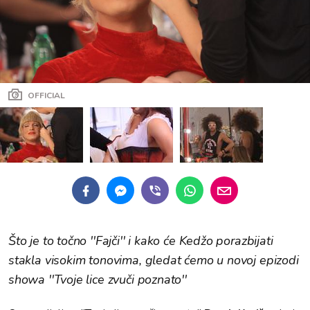
OFFICIAL
Što je to točno ''Fajči'' i kako će Kedžo porazbijati
stakla visokim tonovima, gledat ćemo u novoj epizodi
showa ''Tvoje lice zvuči poznato''