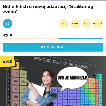
Billie Eilish u novoj adaptaciji 'Staklenog
zvona'
lol!
aww
vrh!
woot?!
0
KOMENTIRAJ
KVIZ