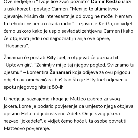
Ove nedjelje u ''Tvoje lice zvuči poznato''
Damir Kedžo
ulazi
u uski korzet i postaje Carmen. ''Meni je to ultimativno
pjevanje. Mislim da interesantnije od ovog ne može. Nemam
tu tehniku, nisam to nikada radio.'' – izjavio je Kedžo, no vidjet
ćemo uskoro kako je uspio savladati zahtjevnu Carmen i kako
će otpjevati jednu od najpoznatijih arija ove opere,
''Habaneru''.
Žanamari će postati Billy Joel, a otpjevat će poznati hit
''Uptown girl''. ''Zanimljiv mi je taj njegov pogled. Svi znamo tu
pjesmu.'' – komentira
Žanamari
koja odijeva za ovu prigodu
odijelo automehaničara, baš kao što je Billy Joel odjeven u
spotu njegovog hita iz 80-ih.
U nedjelju saznajemo i koga je Matteo izabrao za svog
jokera, kome je podario povjerenje da umjesto njega otpjeva
pjesmo Hello od jedinstvene Adele. On je svog jokera
nazvao ''jokadele'', a vidjet ćemo hoće li ta osoba povratiti
Matteovo povjerenje.