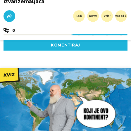
izvanzemaljaca
lol!
aww
vrh!
woot?!
0
KOMENTIRAJ
KVIZ