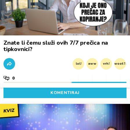
Znate li čemu služi ovih 7/7 prečica na
tipkovnici?
lol!
aww
vrh!
woot?!
0
KOMENTIRAJ
KVIZ