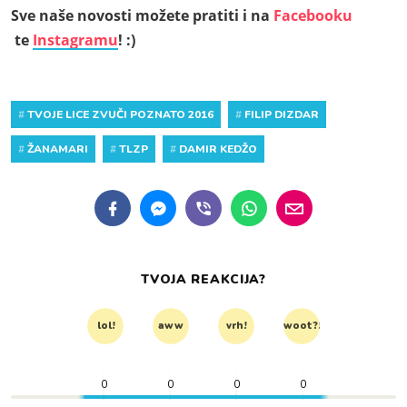
Sve naše novosti možete pratiti i na
Facebooku
te
Instagramu
! :)
#
TVOJE LICE ZVUČI POZNATO 2016
#
FILIP DIZDAR
#
ŽANAMARI
#
TLZP
#
DAMIR KEDŽO
TVOJA REAKCIJA?
lol!
aww
vrh!
woot?!
0
0
0
0