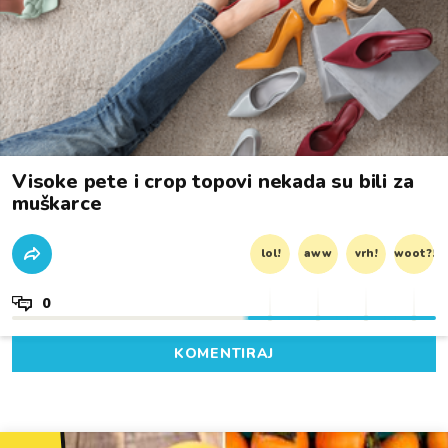
Visoke pete i crop topovi nekada su bili za
muškarce
lol!
aww
vrh!
woot?!
0
KOMENTIRAJ