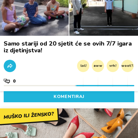
Samo stariji od 20 sjetit će se ovih 7/7 igara
iz djetinjstva!
lol!
aww
vrh!
woot?!
0
KOMENTIRAJ
MUŠKO ILI ŽENSKO?