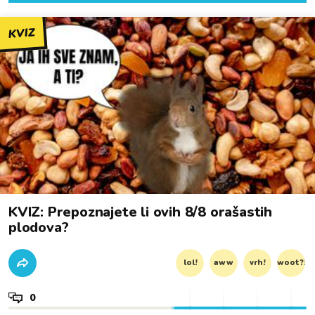
KVIZ
KVIZ: Prepoznajete li ovih 8/8 orašastih
plodova?
lol!
aww
vrh!
woot?!
0