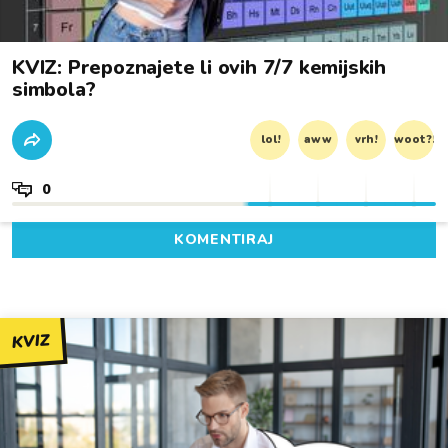
KVIZ: Prepoznajete li ovih 7/7 kemijskih
simbola?
lol!
aww
vrh!
woot?!
0
KOMENTIRAJ
KVIZ