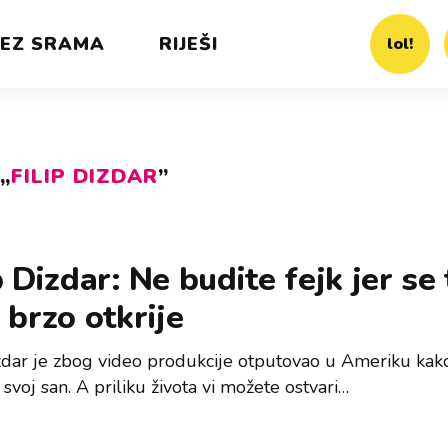
EZ SRAMA
RIJEŠI
lol!
„
FILIP DIZDAR
”
p Dizdar: Ne budite fejk jer se 
 brzo otkrije
izdar je zbog video produkcije otputovao u Ameriku kak
 svoj san. A priliku života vi možete ostvari…