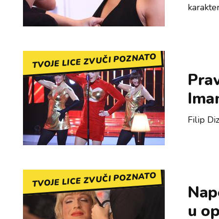
karakte
TVOJE LICE ZVUČI POZNATO
Prav
Ima
Filip D
TVOJE LICE ZVUČI POZNATO
Nape
u o