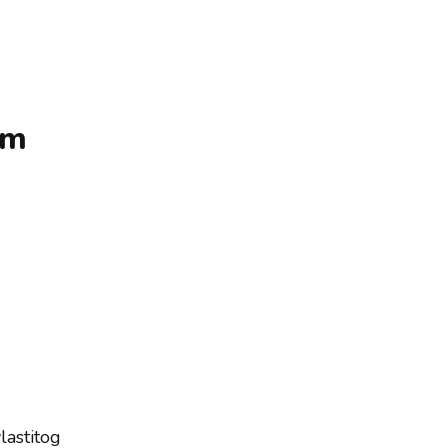
om
lastitog