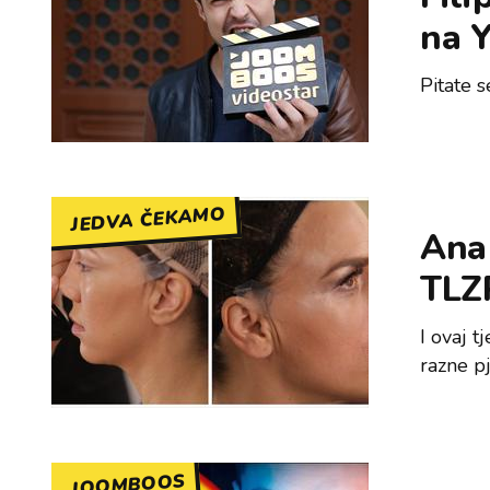
na 
Pitate s
JEDVA ČEKAMO
Ana 
TLZ
I ovaj 
razne p
JOOMBOOS