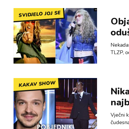
SVIDJELO JOJ SE
Obja
oduš
Nekadašn
TLZP, o
KAKAV SHOW
Nika
najb
Vječni k
čudesn