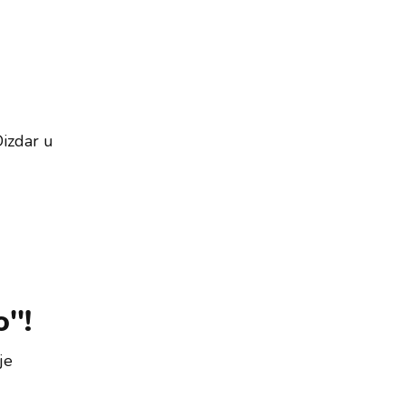
Dizdar u
''!
je