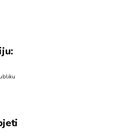
ju:
publiku
jeti