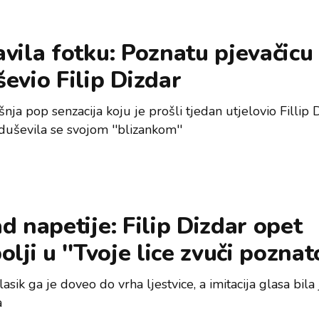
vila fotku: Poznatu pjevačicu
evio Filip Dizdar
ja pop senzacija koju je prošli tjedan utjelovio Fillip 
duševila se svojom ''blizankom''
d napetije: Filip Dizdar opet
olji u ''Tvoje lice zvuči poznato
lasik ga je doveo do vrha ljestvice, a imitacija glasa bila 
a