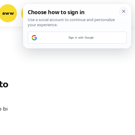
aww
vrh!
woot?!
Sign in with Google
to
o bi