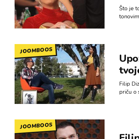
Što je t
tonovim
JOOMBOOS
Upoz
tvoj
Filip Di
priču o
JOOMBOOS
Fili