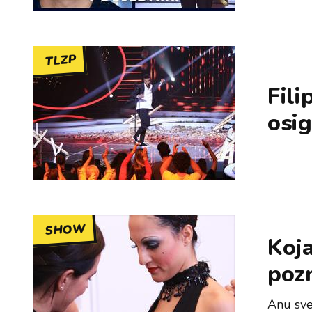
TLZP
Fil
osig
SHOW
Koja
poz
Anu sve