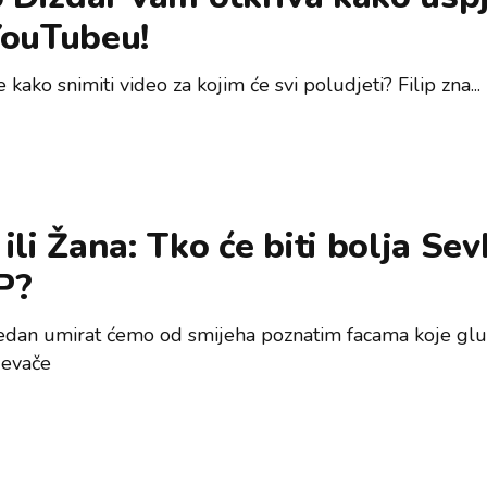
YouTubeu!
e kako snimiti video za kojim će svi poludjeti? Filip zna...
ili Žana: Tko će biti bolja Sev
P?
tjedan umirat ćemo od smijeha poznatim facama koje g
jevače