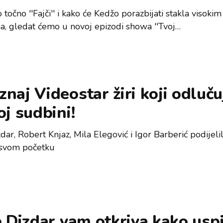
o točno ''Fajči'' i kako će Kedžo porazbijati stakla visokim
a, gledat ćemo u novoj epizodi showa ''Tvoj…
naj Videostar žiri koji odluču
oj sudbini!
zdar, Robert Knjaz, Mila Elegović i Igor Barberić podijelil
 svom početku
p Dizdar vam otkriva kako uspj