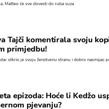
ra, Matteo će sve dovesti do ruba suza
a Tajči komentirala svoju kopi
m primjedbu!
izdar otkrio je svoju ženstvenu stranu i dobro nasmijao 
ta epizoda: Hoće li Kedžo usp
pernom pjevanju?