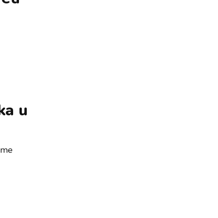
ka u
lume