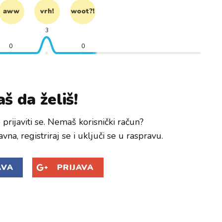
aww
vrh!
woot?!
3
0
0
š da želiš!
prijaviti se. Nemaš korisnički račun?
avna, registriraj se i uključi se u raspravu.
AVA
PRIJAVA