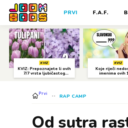
PRVI
F.A.F.
B
KVIZ
KVIZ
KVIZ: Prepoznajete li ovih
Koje riječi nedo
7/7 vrsta ljubičastog
imenima ovih 
cvijeća?
gradova?
Prvi
RAP CAMP
Od sutra rast