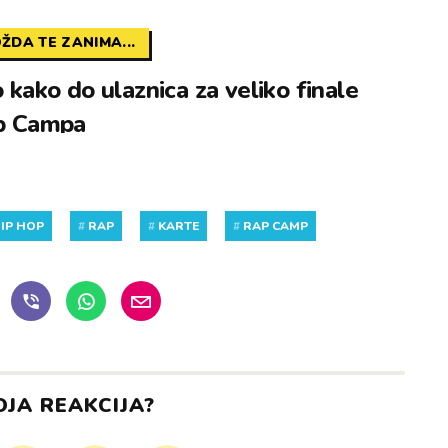
ŽDA TE ZANIMA...
 kako do ulaznica za veliko finale
p Campa
IP HOP
#
RAP
#
KARTE
#
RAP CAMP
OJA REAKCIJA?