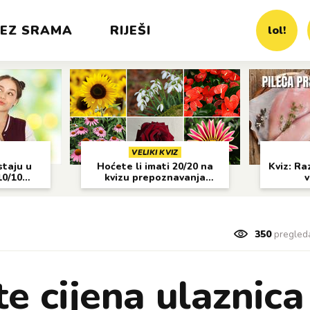
EZ SRAMA
RIJEŠI
lol!
VELIKI KVIZ
staju u
Hoćete li imati 20/20 na
Kviz: Raz
10/10
kvizu prepoznavanja
v
cvijeća?
350
pregled
e cijena ulaznica