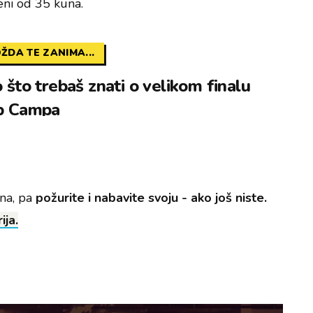
jeni od 35 kuna.
ŽDA TE ZANIMA...
 što trebaš znati o velikom finalu
p Campa
una, pa
požurite i nabavite svoju - ako još niste.
ija.