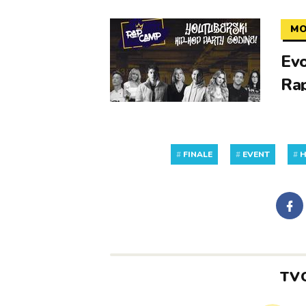
MO
Evo
Ra
#
FINALE
#
EVENT
#
H
TV