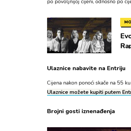
po povoljnijoj cijeni, odnosno po ci
MO
Evo
Ra
Ulaznice nabavite na Entriju
Cijena nakon ponoći skače na 55 k
Ulaznice možete kupiti putem Entr
Brojni gosti iznenađenja