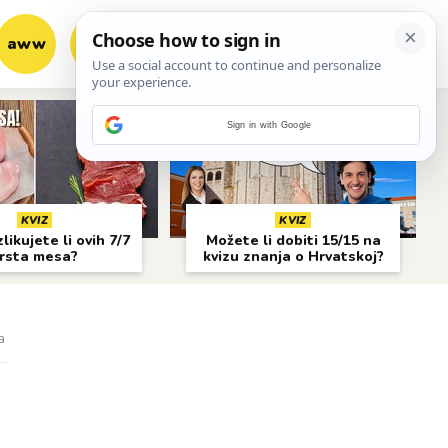
aww
vrh!
woot?!
Sign in with Google
KVIZ
KVIZ
likujete li ovih 7/7
Možete li dobiti 15/15 na
rsta mesa?
kvizu znanja o Hrvatskoj?
a