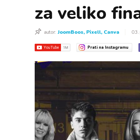
za veliko fi
autor:
JoomBoos, Pixell, Canva
03.
Prati
na Instagramu