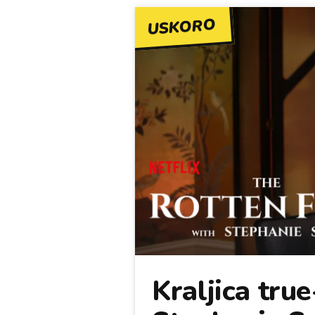
USKORO
Kraljica tru