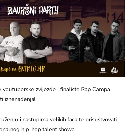
e youtuberske zvijezde i finaliste Rap Campa
sti iznenađenja!
uženju i nastupima velikih faca te prisustvovati
onalnog hip-hop talent showa.