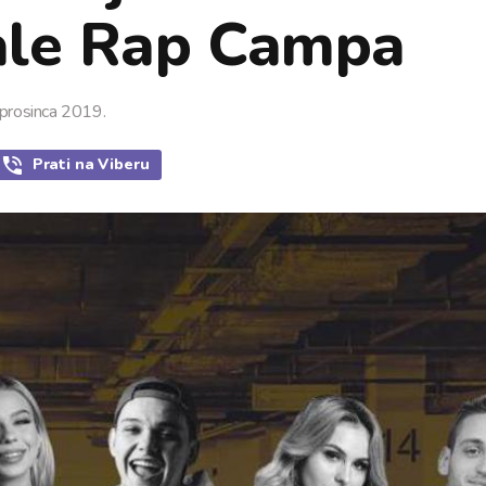
nale Rap Campa
 prosinca 2019.
Prati
na Viberu