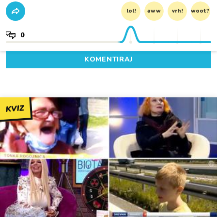
lol!
aww
vrh!
woot?!
0
KOMENTIRAJ
KVIZ