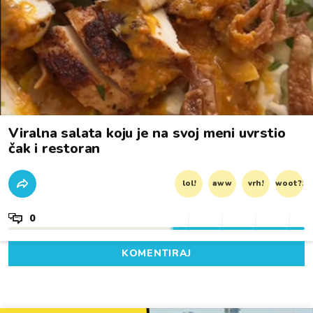
Viralna salata koju je na svoj meni uvrstio
čak i restoran
lol!
aww
vrh!
woot?!
0
KOMENTIRAJ