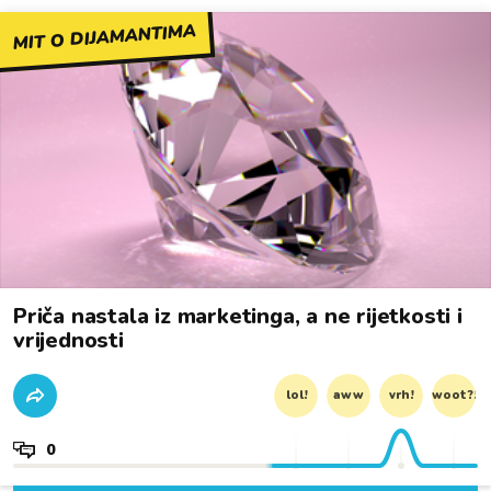
MIT O DIJAMANTIMA
Priča nastala iz marketinga, a ne rijetkosti i
vrijednosti
lol!
aww
vrh!
woot?!
0