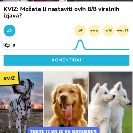
KVIZ: Možete li nastaviti ovih 8/8 viralnih
izjava?
lol!
aww
vrh!
woot?!
0
KOMENTIRAJ
KVIZ