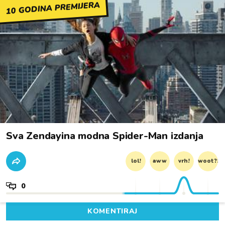
10 GODINA PREMIJERA
Sva Zendayina modna Spider-Man izdanja
lol!
aww
vrh!
woot?!
0
KOMENTIRAJ