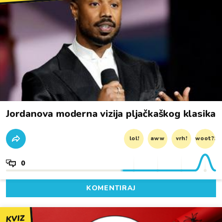
Jordanova moderna vizija pljačkaškog klasika
lol!
aww
vrh!
woot?!
0
KOMENTIRAJ
KVIZ