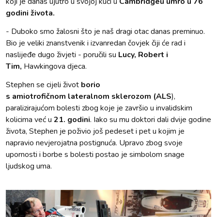
koji je danas ujutro u svojoj kući u
Cambridgeu umro u 76
godini života.
- Duboko smo žalosni što je naš dragi otac danas preminuo.
Bio je veliki znanstvenik i izvanredan čovjek čiji će rad i
naslijeđe dugo živjeti - poručili su
Lucy, Robert i
Tim,
Hawkingova djeca.
Stephen se cijeli život
borio
s amiotrofičnom lateralnom sklerozom (ALS
),
paralizirajućom bolesti zbog koje je završio u invalidskim
kolicima već u
21. godini
. Iako su mu doktori dali dvije godine
života, Stephen je poživio još pedeset i pet u kojim je
napravio nevjerojatna postignuća. Upravo zbog svoje
upornosti i borbe s bolesti postao je simbolom snage
ljudskog uma.