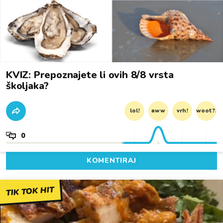
KVIZ: Prepoznajete li ovih 8/8 vrsta
školjaka?
lol!
aww
vrh!
woot?!
0
KOMENTIRAJ
TIK TOK HIT