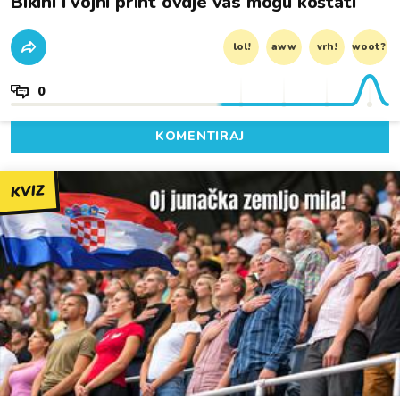
Bikini i vojni print ovdje vas mogu koštati
lol!
aww
vrh!
woot?!
0
KOMENTIRAJ
KVIZ