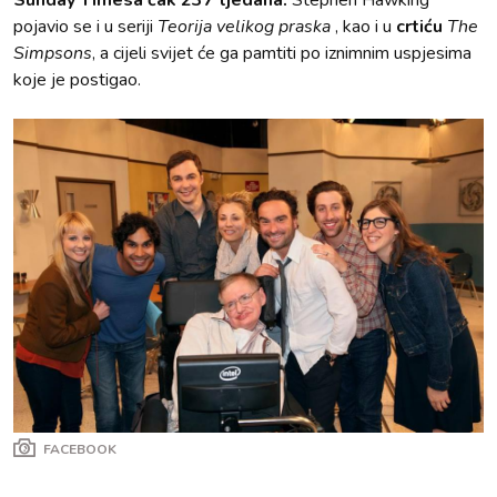
Sunday Timesa čak 237 tjedana.
Stephen Hawking
pojavio se i u seriji
Teorija velikog praska
, kao i u
crtiću
The
Simpsons
, a cijeli svijet će ga pamtiti po iznimnim uspjesima
koje je postigao.
FACEBOOK