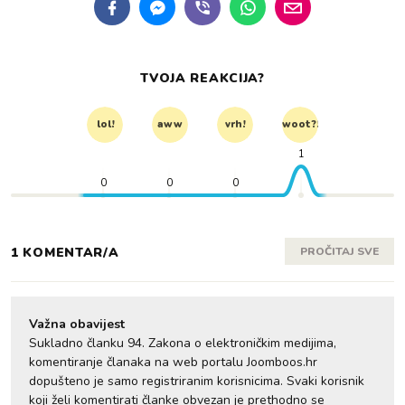
TVOJA REAKCIJA?
lol!
aww
vrh!
woot?!
1
0
0
0
1 KOMENTAR/A
PROČITAJ SVE
Važna obavijest
Sukladno članku 94. Zakona o elektroničkim medijima,
komentiranje članaka na web portalu Joomboos.hr
dopušteno je samo registriranim korisnicima. Svaki korisnik
koji želi komentirati članke obvezan je prethodno se