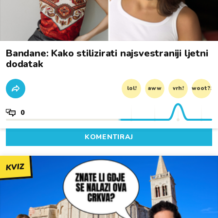
Bandane: Kako stilizirati najsvestraniji ljetni
dodatak
lol!
aww
vrh!
woot?!
0
KOMENTIRAJ
KVIZ