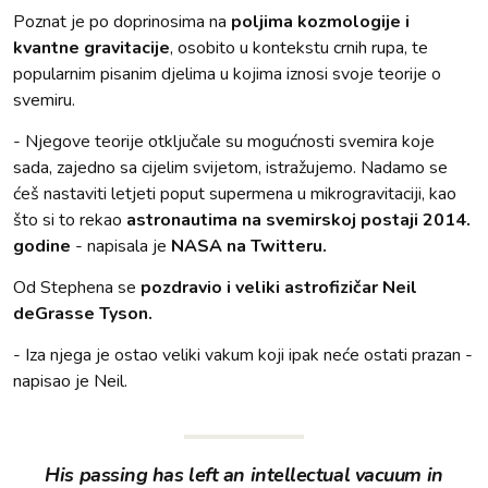
Poznat je po doprinosima na
poljima kozmologije i
kvantne gravitacije
, osobito u kontekstu crnih rupa, te
popularnim pisanim djelima u kojima iznosi svoje teorije o
svemiru.
- Njegove teorije otključale su mogućnosti svemira koje
sada, zajedno sa cijelim svijetom, istražujemo. Nadamo se
ćeš nastaviti letjeti poput supermena u mikrogravitaciji, kao
što si to rekao
astronautima na svemirskoj postaji 2014.
godine
- napisala je
NASA na Twitteru.
Od Stephena se
pozdravio i veliki astrofizičar Neil
deGrasse Tyson.
- Iza njega je ostao veliki vakum koji ipak neće ostati prazan -
napisao je Neil.
His passing has left an intellectual vacuum in