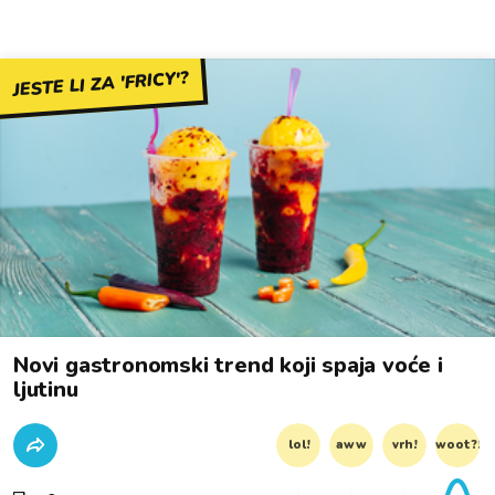
JESTE LI ZA 'FRICY'?
Novi gastronomski trend koji spaja voće i
ljutinu
lol!
aww
vrh!
woot?!