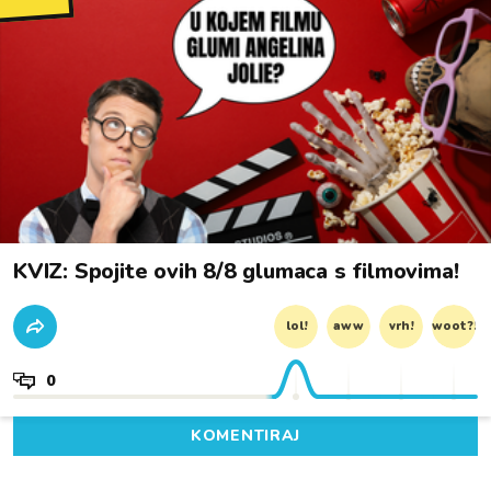
KVIZ: Spojite ovih 8/8 glumaca s filmovima!
lol!
aww
vrh!
woot?!
0
KOMENTIRAJ