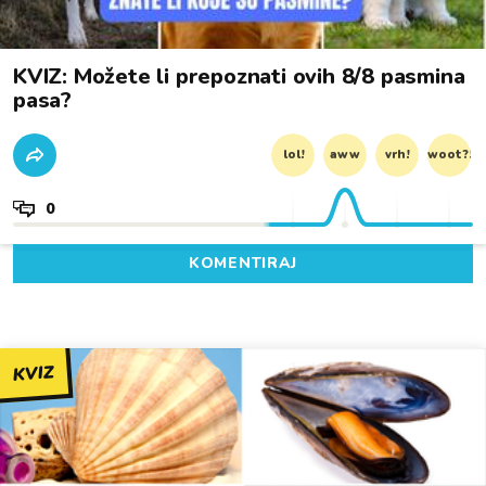
KVIZ: Možete li prepoznati ovih 8/8 pasmina
pasa?
lol!
aww
vrh!
woot?!
0
KOMENTIRAJ
KVIZ