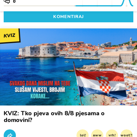
0
KOMENTIRAJ
KVIZ
KVIZ: Tko pjeva ovih 8/8 pjesama o
domovini?
lol!
aww
vrh!
woot?!