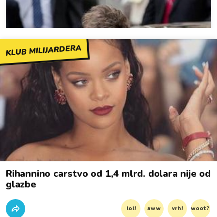
KLUB MILIJARDERA
Rihannino carstvo od 1,4 mlrd. dolara nije od
glazbe
lol!
aww
vrh!
woot?!