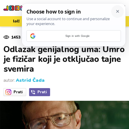
lol!
aww
vrh!
woot?!
1453
pregleda
Sign in with Google
14. ožujka 2018.
Odlazak genijalnog uma: Umro
je fizičar koji je otključao tajne
svemira
autor:
Astrid Čada
Prati
Prati