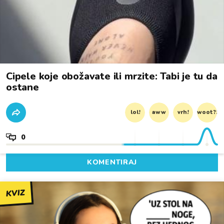
Cipele koje obožavate ili mrzite: Tabi je tu da
ostane
lol!
aww
vrh!
woot?!
0
KOMENTIRAJ
KVIZ