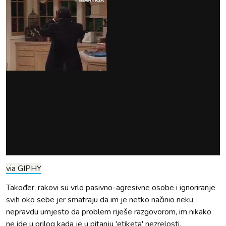
via GIPHY
Također, rakovi su vrlo pasivno-agresivne osobe i ignoriranje
svih oko sebe jer smatraju da im je netko načinio neku
nepravdu umjesto da problem riješe razgovorom, im nikako
ne ide u prilog kada je u pitanju 'etiketa' nezrelosti.