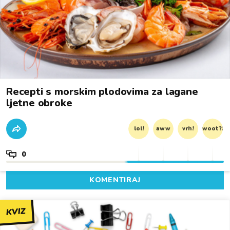
Recepti s morskim plodovima za lagane
ljetne obroke
lol!
aww
vrh!
woot?!
0
KOMENTIRAJ
KVIZ