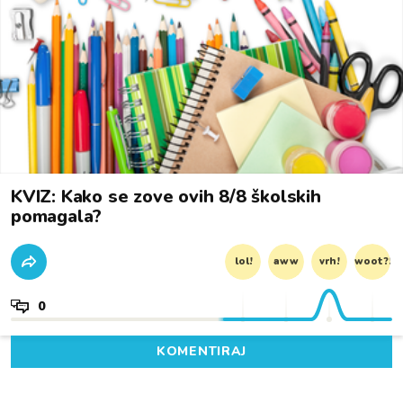
KVIZ: Kako se zove ovih 8/8 školskih
pomagala?
lol!
aww
vrh!
woot?!
0
KOMENTIRAJ