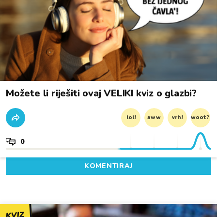
Možete li riješiti ovaj VELIKI kviz o glazbi?
lol!
aww
vrh!
woot?!
0
KOMENTIRAJ
KVIZ