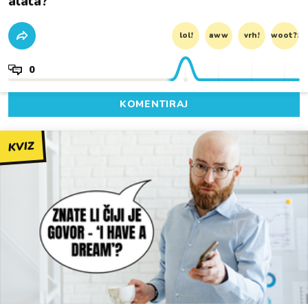
alata?
lol!
aww
vrh!
woot?!
0
KOMENTIRAJ
KVIZ