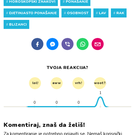
#
HOROSKOPSKI ZNAKOVI
#
PONAŠANJE
#
DJETINJASTO PONAŠANJE
#
OSOBNOST
#
LAV
#
RAK
#
BLIZANCI
TVOJA REAKCIJA?
lol!
aww
vrh!
woot?!
1
0
0
0
Komentiraj, znaš da želiš!
Za komentiranje je potrebno prijaviti se. Nemaš korisnički