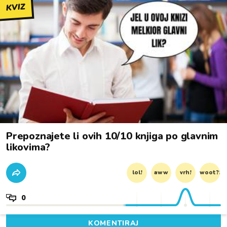
KVIZ
Prepoznajete li ovih 10/10 knjiga po glavnim
likovima?
lol!
aww
vrh!
woot?!
0
KOMENTIRAJ