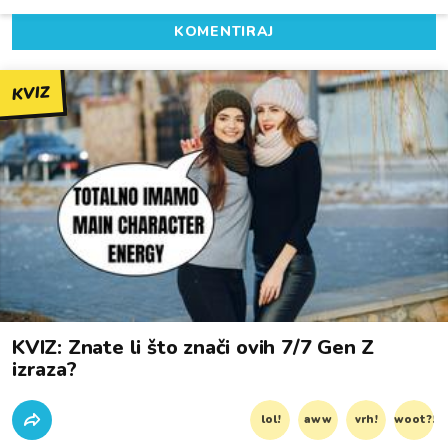
KOMENTIRAJ
KVIZ
KVIZ: Znate li što znači ovih 7/7 Gen Z
izraza?
lol!
aww
vrh!
woot?!