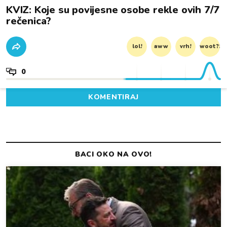
KVIZ: Koje su povijesne osobe rekle ovih 7/7
rečenica?
lol!
aww
vrh!
woot?!
0
KOMENTIRAJ