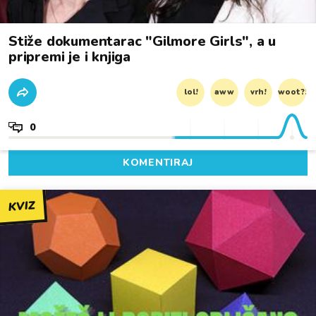
Stiže dokumentarac "Gilmore Girls", a u
pripremi je i knjiga
lol!
aww
vrh!
woot?!
0
KOMENTIRAJ
KVIZ