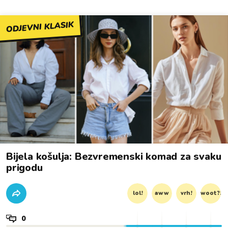
ODJEVNI KLASIK
Bijela košulja: Bezvremenski komad za svaku
prigodu
lol!
aww
vrh!
woot?!
0