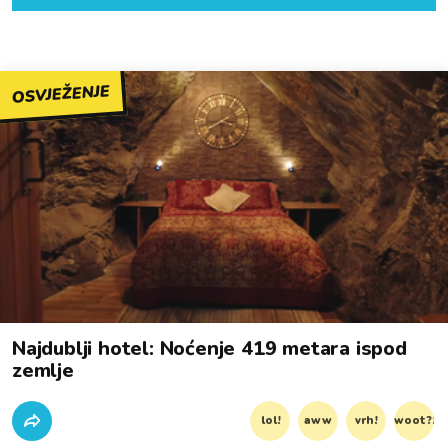
OSVJEŽENJE
Najdublji hotel: Noćenje 419 metara ispod
zemlje
lol!
aww
vrh!
woot?!