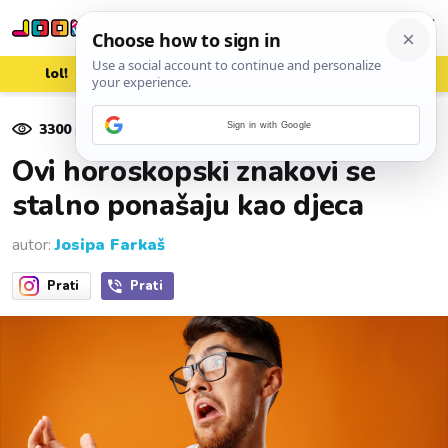
lol!
aww
vrh!
woot?!
3300
pregleda
Sign in with Google
09. studenoga 2022.
Ovi horoskopski znakovi se
stalno ponašaju kao djeca
autor:
Josipa Farkaš
Prati
Prati