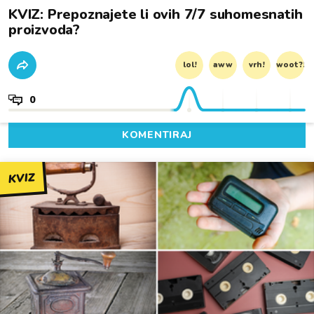
KVIZ: Prepoznajete li ovih 7/7 suhomesnatih
proizvoda?
lol!
aww
vrh!
woot?!
0
KOMENTIRAJ
KVIZ