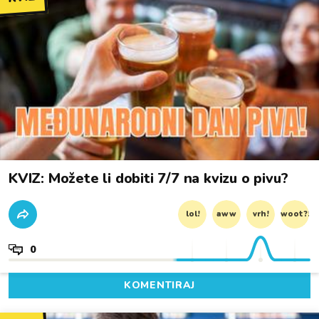
KVIZ: Možete li dobiti 7/7 na kvizu o pivu?
lol!
aww
vrh!
woot?!
0
KOMENTIRAJ