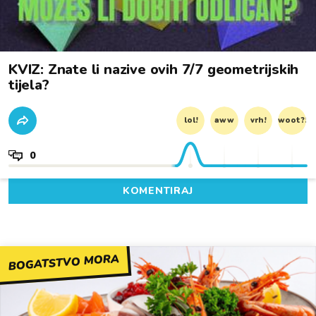
KVIZ: Znate li nazive ovih 7/7 geometrijskih
tijela?
lol!
aww
vrh!
woot?!
0
KOMENTIRAJ
BOGATSTVO MORA