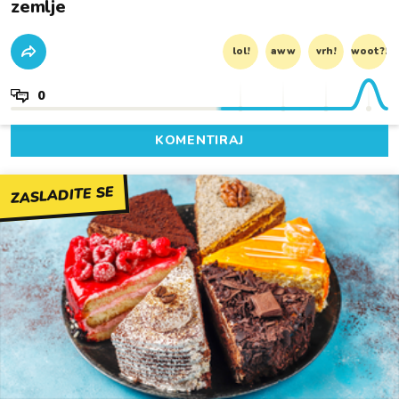
zemlje
lol!
aww
vrh!
woot?!
0
KOMENTIRAJ
ZASLADITE SE