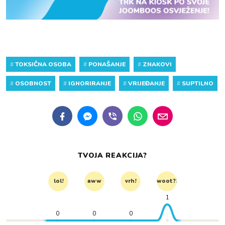
#
TOKSIČNA OSOBA
#
PONAŠANJE
#
ZNAKOVI
#
OSOBNOST
#
IGNORIRANJE
#
VRIJEĐANJE
#
SUPTILNO
TVOJA REAKCIJA?
lol!
aww
vrh!
woot?!
1
0
0
0