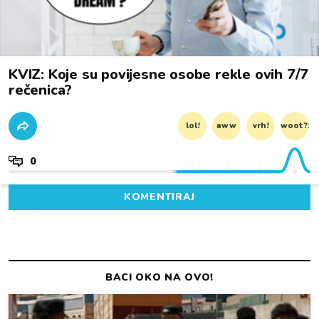
KVIZ: Koje su povijesne osobe rekle ovih 7/7
rečenica?
lol!
aww
vrh!
woot?!
0
KOMENTIRAJ