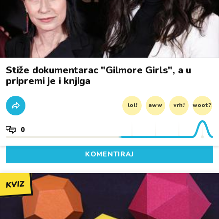
Stiže dokumentarac "Gilmore Girls", a u
pripremi je i knjiga
lol!
aww
vrh!
woot?!
0
KOMENTIRAJ
KVIZ