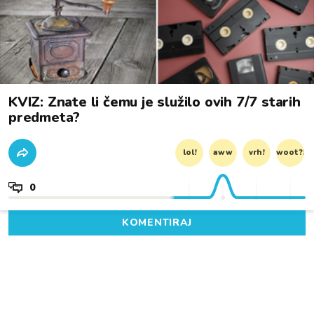
KVIZ: Znate li čemu je služilo ovih 7/7 starih
predmeta?
lol!
aww
vrh!
woot?!
0
KOMENTIRAJ