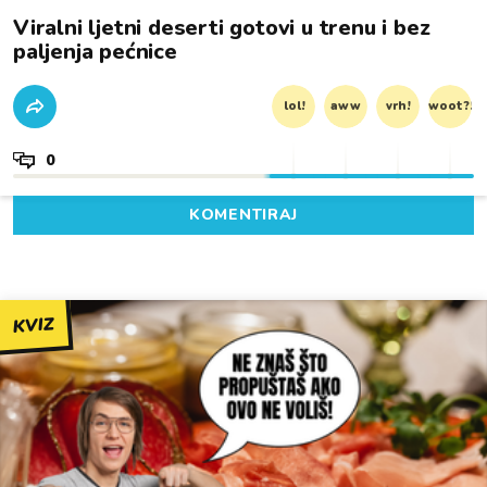
Viralni ljetni deserti gotovi u trenu i bez
paljenja pećnice
lol!
aww
vrh!
woot?!
0
KOMENTIRAJ
KVIZ