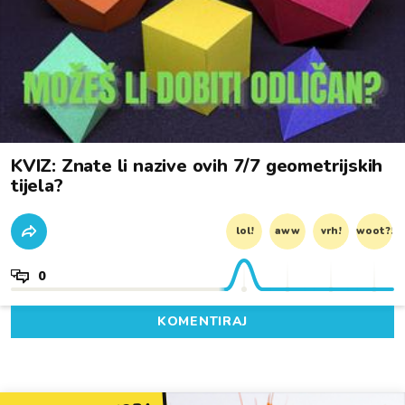
KVIZ: Znate li nazive ovih 7/7 geometrijskih
tijela?
lol!
aww
vrh!
woot?!
0
KOMENTIRAJ