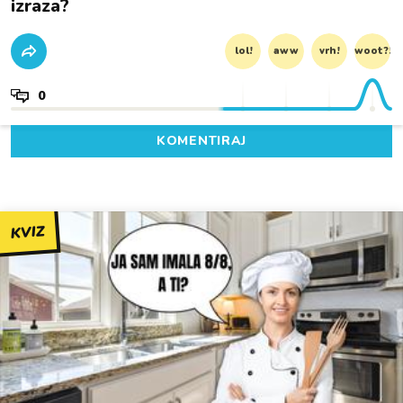
izraza?
lol!
aww
vrh!
woot?!
0
KOMENTIRAJ
KVIZ