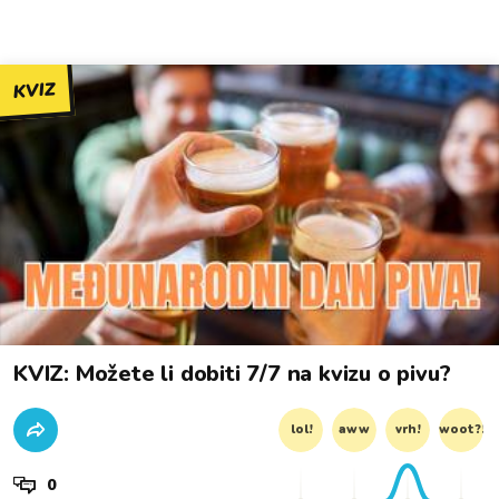
KVIZ
KVIZ: Možete li dobiti 7/7 na kvizu o pivu?
lol!
aww
vrh!
woot?!
0