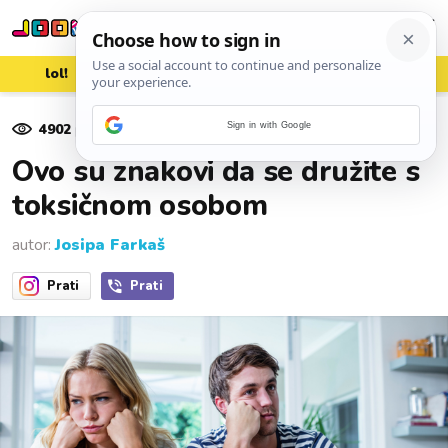
lol!
aww
vrh!
woot?!
4902
pregleda
Sign in with Google
15. srpnja 2022.
Ovo su znakovi da se družite s
toksičnom osobom
autor:
Josipa Farkaš
Prati
Prati