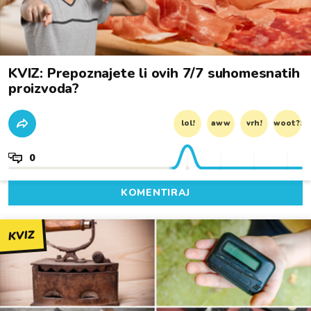
KVIZ: Prepoznajete li ovih 7/7 suhomesnatih
proizvoda?
lol!
aww
vrh!
woot?!
0
KOMENTIRAJ
KVIZ