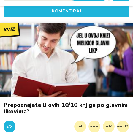
KOMENTIRAJ
KVIZ
Prepoznajete li ovih 10/10 knjiga po glavnim
likovima?
lol!
aww
vrh!
woot?!