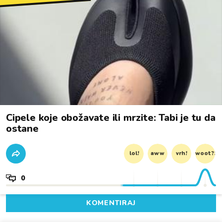
Cipele koje obožavate ili mrzite: Tabi je tu da
ostane
lol!
aww
vrh!
woot?!
0
KOMENTIRAJ