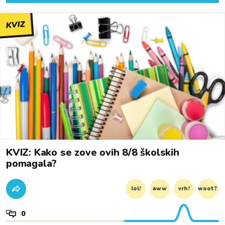
KVIZ
KVIZ: Kako se zove ovih 8/8 školskih
pomagala?
lol!
aww
vrh!
woot?!
0