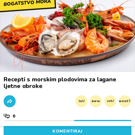
BOGATSTVO MORA
Recepti s morskim plodovima za lagane
ljetne obroke
lol!
aww
vrh!
woot?!
0
KOMENTIRAJ