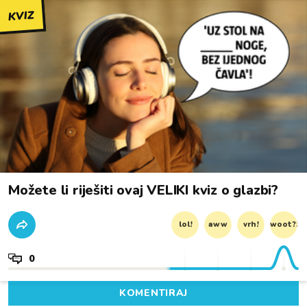
KVIZ
Možete li riješiti ovaj VELIKI kviz o glazbi?
lol!
aww
vrh!
woot?!
0
KOMENTIRAJ