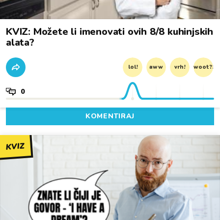
KVIZ: Možete li imenovati ovih 8/8 kuhinjskih
alata?
lol!
aww
vrh!
woot?!
0
KOMENTIRAJ
KVIZ