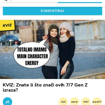
KOMENTIRAJ
KVIZ
KVIZ: Znate li što znači ovih 7/7 Gen Z
izraza?
lol!
aww
vrh!
woot?!