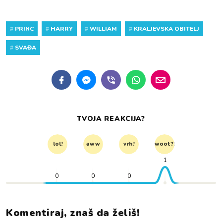
#
PRINC
#
HARRY
#
WILLIAM
#
KRALJEVSKA OBITELJ
#
SVAĐA
TVOJA REAKCIJA?
lol!
aww
vrh!
woot?!
1
0
0
0
Komentiraj, znaš da želiš!