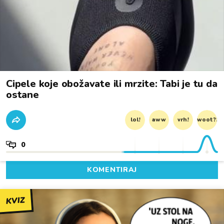
Cipele koje obožavate ili mrzite: Tabi je tu da
ostane
lol!
aww
vrh!
woot?!
0
KOMENTIRAJ
KVIZ