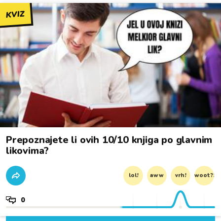
KVIZ
Prepoznajete li ovih 10/10 knjiga po glavnim
likovima?
lol!
aww
vrh!
woot?!
0