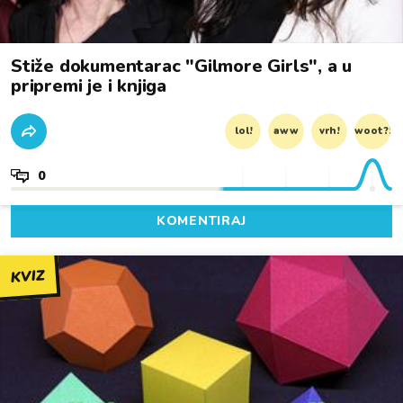
Stiže dokumentarac "Gilmore Girls", a u
pripremi je i knjiga
lol!
aww
vrh!
woot?!
0
KOMENTIRAJ
KVIZ