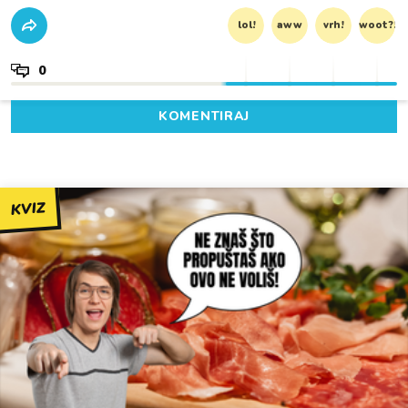
lol!
aww
vrh!
woot?!
0
KOMENTIRAJ
KVIZ