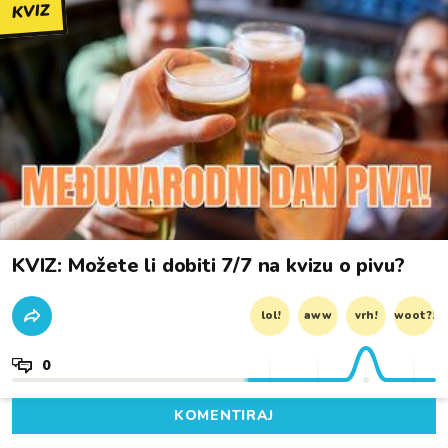
KVIZ
KVIZ: Možete li dobiti 7/7 na kvizu o pivu?
lol!
aww
vrh!
woot?!
0
KOMENTIRAJ