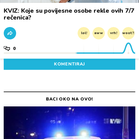
KVIZ: Koje su povijesne osobe rekle ovih 7/7
rečenica?
lol!
aww
vrh!
woot?!
0
KOMENTIRAJ