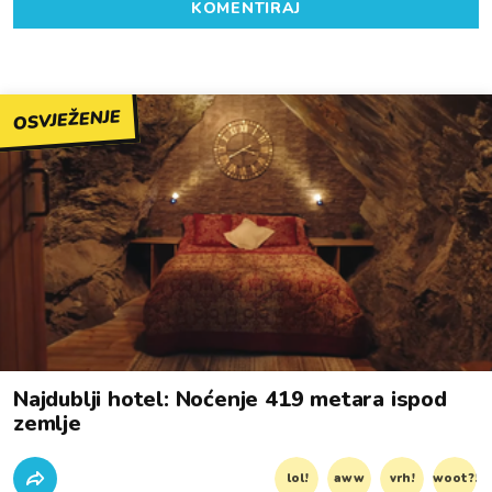
KOMENTIRAJ
OSVJEŽENJE
Najdublji hotel: Noćenje 419 metara ispod
zemlje
lol!
aww
vrh!
woot?!