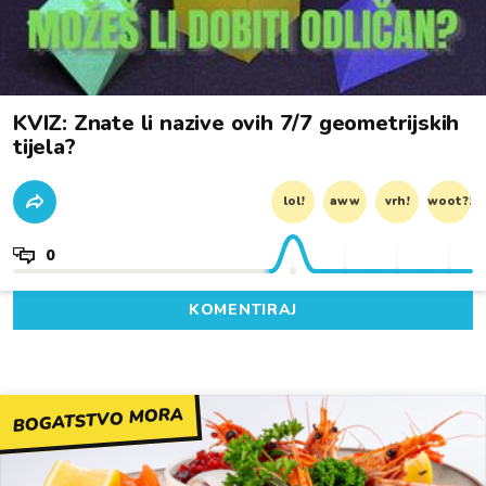
KVIZ: Znate li nazive ovih 7/7 geometrijskih
tijela?
lol!
aww
vrh!
woot?!
0
KOMENTIRAJ
BOGATSTVO MORA