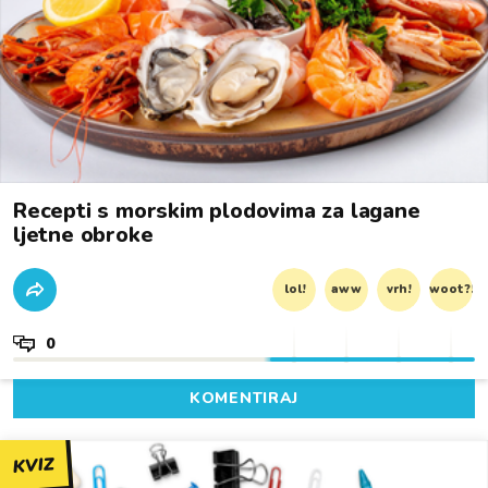
Recepti s morskim plodovima za lagane
ljetne obroke
lol!
aww
vrh!
woot?!
0
KOMENTIRAJ
KVIZ