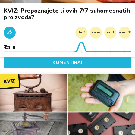
KVIZ: Prepoznajete li ovih 7/7 suhomesnatih
proizvoda?
lol!
aww
vrh!
woot?!
0
KOMENTIRAJ
KVIZ