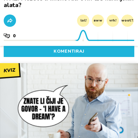
alata?
lol!
aww
vrh!
woot?!
0
KOMENTIRAJ
KVIZ