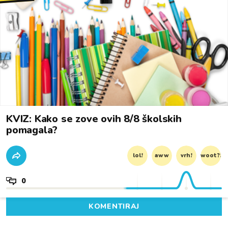
KVIZ: Kako se zove ovih 8/8 školskih
pomagala?
lol!
aww
vrh!
woot?!
0
KOMENTIRAJ