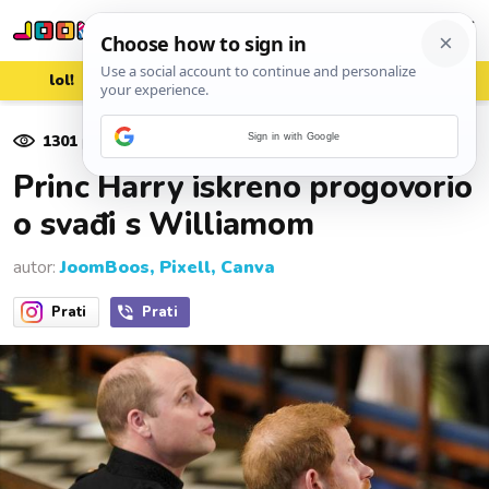
lol!
aww
vrh!
woot?!
1301
pregleda
Sign in with Google
22. listopada 2019.
Princ Harry iskreno progovorio
o svađi s Williamom
autor:
JoomBoos, Pixell, Canva
Prati
Prati