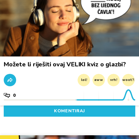
Možete li riješiti ovaj VELIKI kviz o glazbi?
lol!
aww
vrh!
woot?!
0
KOMENTIRAJ