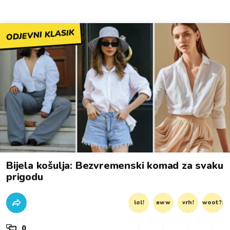
ODJEVNI KLASIK
Bijela košulja: Bezvremenski komad za svaku
prigodu
lol!
aww
vrh!
woot?!
0