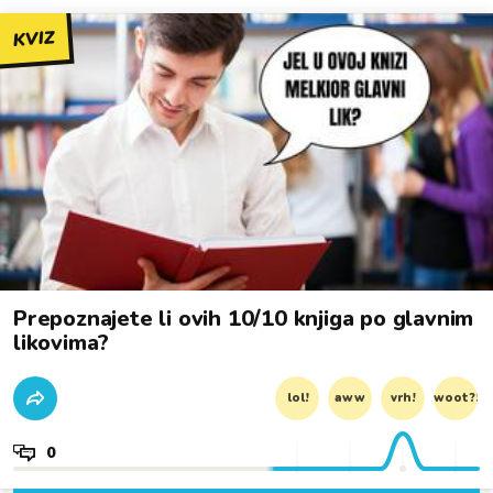
KVIZ
Prepoznajete li ovih 10/10 knjiga po glavnim
likovima?
lol!
aww
vrh!
woot?!
0