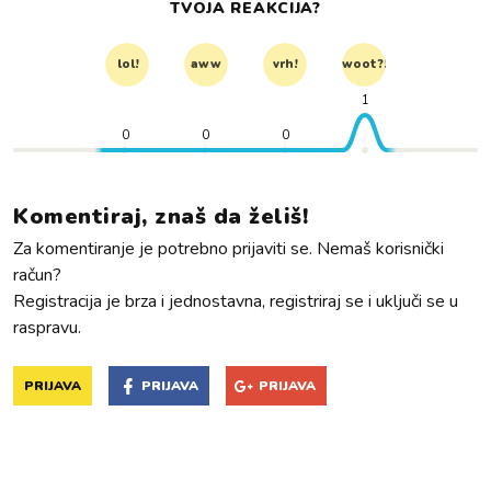
TVOJA REAKCIJA?
lol!
aww
vrh!
woot?!
1
0
0
0
Komentiraj, znaš da želiš!
Za komentiranje je potrebno prijaviti se. Nemaš korisnički
račun?
Registracija je brza i jednostavna, registriraj se i uključi se u
raspravu.
PRIJAVA
PRIJAVA
PRIJAVA