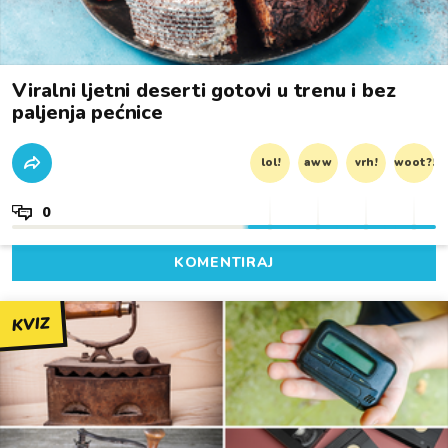
Viralni ljetni deserti gotovi u trenu i bez
paljenja pećnice
lol!
aww
vrh!
woot?!
0
KOMENTIRAJ
KVIZ