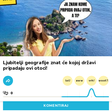
Ljubitelji geografije znat će kojoj državi
pripadaju ovi otoci!
lol!
aww
vrh!
woot?!
0
KOMENTIRAJ