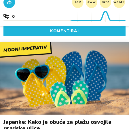
lol!
aww
vrh!
woot?!
0
KOMENTIRAJ
MODNI IMPERATIV
Japanke: Kako je obuća za plažu osvojila
gradske ulice