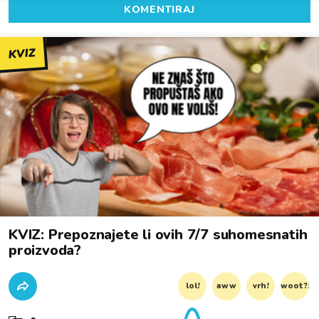
KOMENTIRAJ
KVIZ
KVIZ: Prepoznajete li ovih 7/7 suhomesnatih
proizvoda?
lol!
aww
vrh!
woot?!