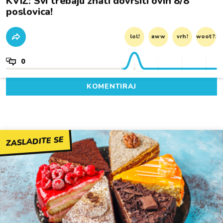
KVIZ: Svi trebaju znati dovršiti ovih 8/8
poslovica!
lol!
aww
vrh!
woot?!
0
KOMENTIRAJ
ZASLADITE SE