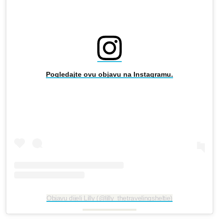
Pogledajte ovu objavu na Instagramu.
Objavu dijeli Lilly (@lilly_thetravelingsheltie)