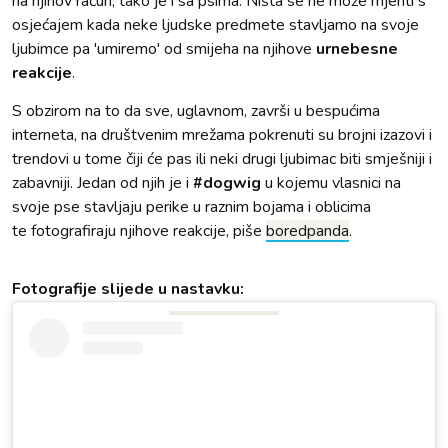
na njihov račun, tako je i sa psima. Ništa se ne može mjeriti s
osjećajem kada neke ljudske predmete stavljamo na svoje
ljubimce pa 'umiremo' od smijeha na njihove
urnebesne
reakcije
.
S obzirom na to da sve, uglavnom, završi u bespućima
interneta, na društvenim mrežama pokrenuti su brojni izazovi i
trendovi u tome čiji će pas ili neki drugi ljubimac biti smješniji i
zabavniji. Jedan od njih je i
#dogwig
u kojemu vlasnici na
svoje pse stavljaju perike u raznim bojama i oblicima
te fotografiraju njihove reakcije, piše
boredpanda
.
Fotografije slijede u nastavku: