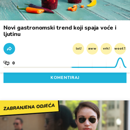
Novi gastronomski trend koji spaja voće i
ljutinu
lol!
aww
vrh!
woot?!
0
KOMENTIRAJ
ZABRANJENA ODJEĆA