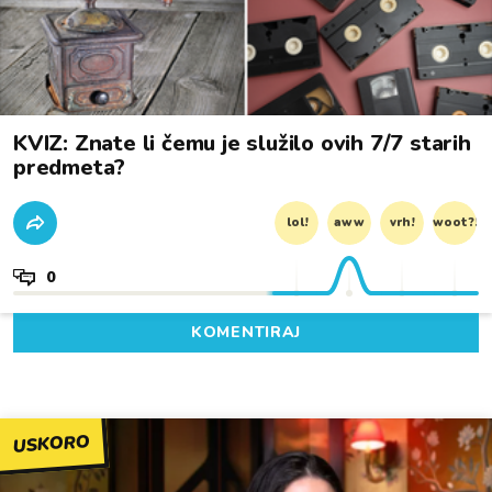
KVIZ: Znate li čemu je služilo ovih 7/7 starih
predmeta?
lol!
aww
vrh!
woot?!
0
KOMENTIRAJ
USKORO