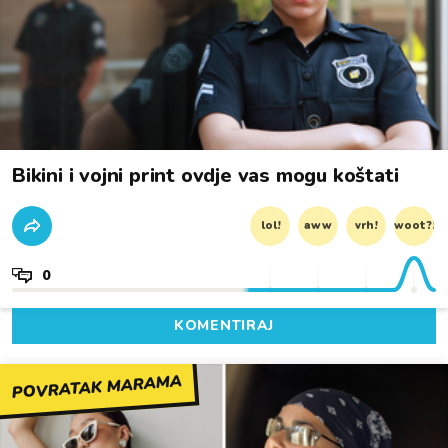
Bikini i vojni print ovdje vas mogu koštati
lol!
aww
vrh!
woot?!
0
KOMENTIRAJ
POVRATAK MARAMA