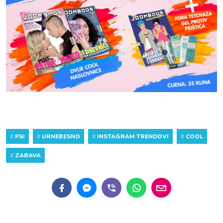
#
PSI
#
URNEBESNO
#
INSTAGRAM TRENDOVI
#
COOL
#
ZABAVA