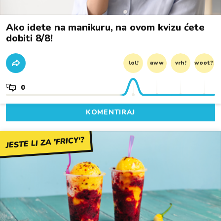
Ako idete na manikuru, na ovom kvizu ćete
dobiti 8/8!
lol!
aww
vrh!
woot?!
0
KOMENTIRAJ
JESTE LI ZA 'FRICY'?