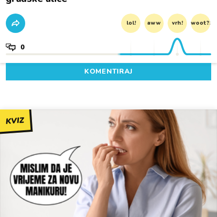
lol!
aww
vrh!
woot?!
0
KOMENTIRAJ
KVIZ