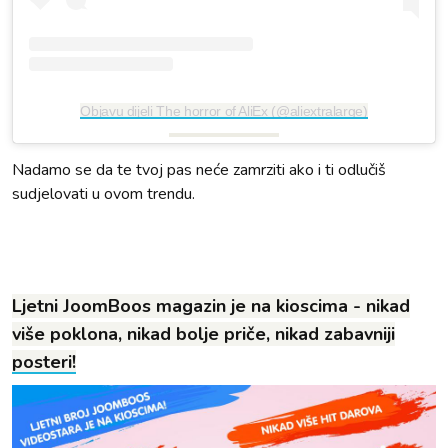
Objavu dijeli The horror of AliEx (@aliextralarge)
Nadamo se da te tvoj pas neće zamrziti ako i ti odlučiš
sudjelovati u ovom trendu.
Ljetni JoomBoos magazin je na kioscima - nikad
više poklona, nikad bolje priče, nikad zabavniji
posteri!