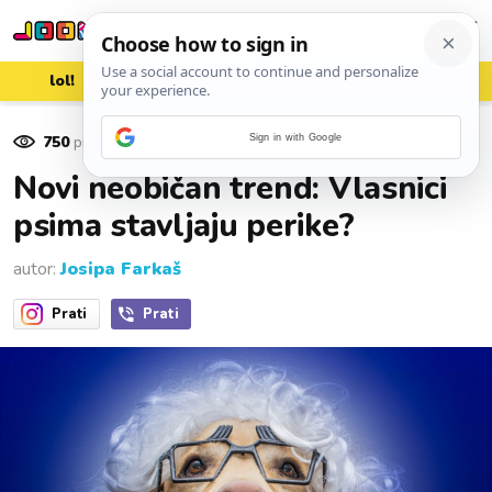
lol!
aww
vrh!
woot?!
750
pregleda
Sign in with Google
19. srpnja 2021.
Novi neobičan trend: Vlasnici
psima stavljaju perike?
autor:
Josipa Farkaš
Prati
Prati