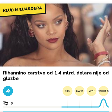
KLUB MILIJARDERA
Rihannino carstvo od 1,4 mlrd. dolara nije od
glazbe
lol!
aww
vrh!
woot?!
0