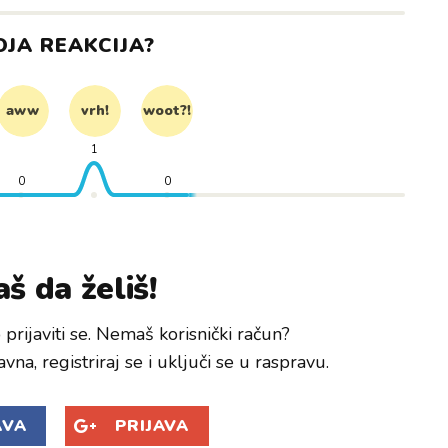
OJA REAKCIJA?
aww
vrh!
woot?!
1
0
0
š da želiš!
prijaviti se. Nemaš korisnički račun?
avna, registriraj se i uključi se u raspravu.
AVA
PRIJAVA