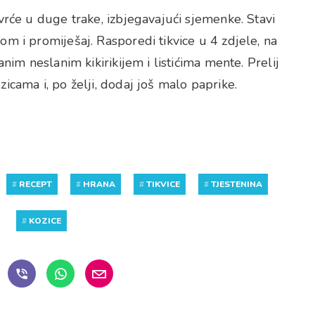
vrće u duge trake, izbjegavajući sjemenke. Stavi
om i promiješaj. Rasporedi tikvice u 4 zdjele, na
anim neslanim kikirikijem i listićima mente. Prelij
icama i, po želji, dodaj još malo paprike.
#
RECEPT
#
HRANA
#
TIKVICE
#
TJESTENINA
#
KOZICE