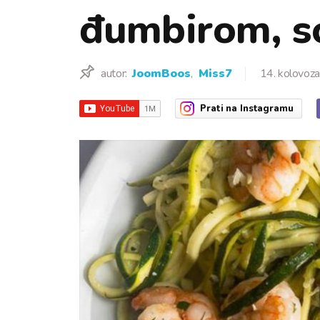
đumbirom, s
autor:
JoomBoos
,
Miss7
14. kolovoz
Prati
na Instagramu