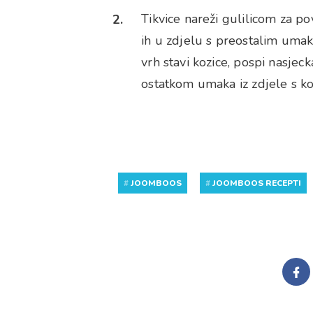
Tikvice nareži gulilicom za po
ih u zdjelu s preostalim umak
vrh stavi kozice, pospi nasjeck
ostatkom umaka iz zdjele s koz
#
JOOMBOOS
#
JOOMBOOS RECEPTI