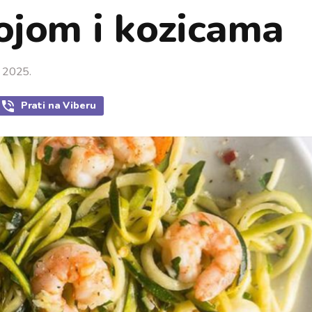
ojom i kozicama
a 2025.
Prati
na Viberu