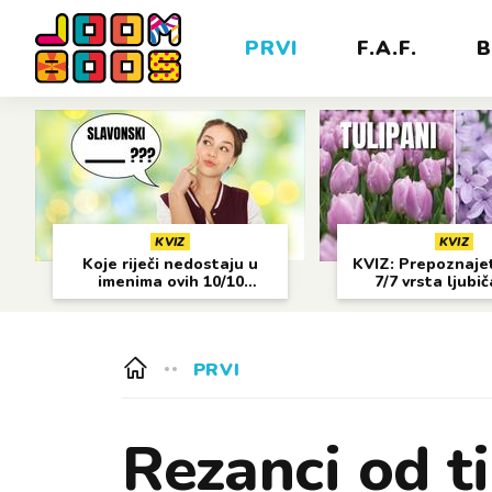
PRVI
F.A.F.
B
KVIZ
KVIZ
Koje riječi nedostaju u
KVIZ: Prepoznajet
imenima ovih 10/10
7/7 vrsta ljubi
gradova?
cvijeća?
PRVI
Rezanci od ti