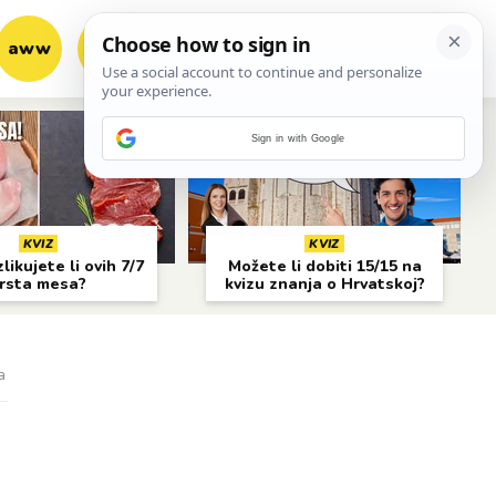
aww
vrh!
woot?!
Sign in with Google
KVIZ
KVIZ
likujete li ovih 7/7
Možete li dobiti 15/15 na
rsta mesa?
kvizu znanja o Hrvatskoj?
a