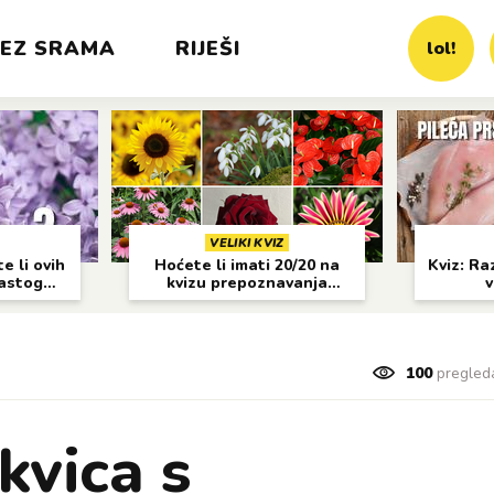
EZ SRAMA
RIJEŠI
lol!
VELIKI KVIZ
e li ovih
Hoćete li imati 20/20 na
Kviz: Raz
častog
kvizu prepoznavanja
v
cvijeća?
100
pregled
kvica s