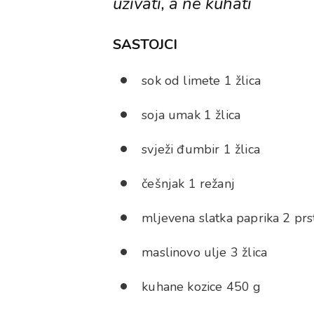
uživati, a ne kuhati
SASTOJCI
sok od limete 1 žlica
soja umak 1 žlica
svježi đumbir 1 žlica
češnjak 1 režanj
mljevena slatka paprika 2 prs
maslinovo ulje 3 žlica
kuhane kozice 450 g